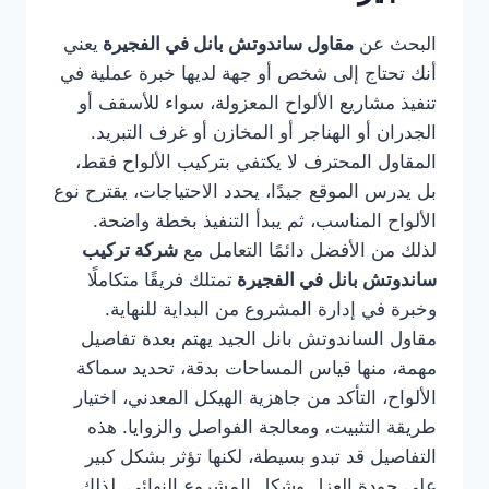
البحث عن
مقاول ساندوتش بانل في الفجيرة
يعني
أنك تحتاج إلى شخص أو جهة لديها خبرة عملية في
تنفيذ مشاريع الألواح المعزولة، سواء للأسقف أو
الجدران أو الهناجر أو المخازن أو غرف التبريد.
المقاول المحترف لا يكتفي بتركيب الألواح فقط،
بل يدرس الموقع جيدًا، يحدد الاحتياجات، يقترح نوع
الألواح المناسب، ثم يبدأ التنفيذ بخطة واضحة.
لذلك من الأفضل دائمًا التعامل مع
شركة تركيب
ساندوتش بانل في الفجيرة
تمتلك فريقًا متكاملًا
وخبرة في إدارة المشروع من البداية للنهاية.
مقاول الساندوتش بانل الجيد يهتم بعدة تفاصيل
مهمة، منها قياس المساحات بدقة، تحديد سماكة
الألواح، التأكد من جاهزية الهيكل المعدني، اختيار
طريقة التثبيت، ومعالجة الفواصل والزوايا. هذه
التفاصيل قد تبدو بسيطة، لكنها تؤثر بشكل كبير
على جودة العزل وشكل المشروع النهائي. لذلك