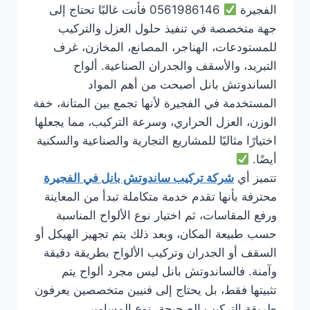
الفجيرة
0561986146 فأنت غالبًا تحتاج إلى
جهة متخصصة في تنفيذ حلول العزل والتركيب
للمستودعات، الهناجر، المصانع، المخازن، غرف
التبريد، والأسقف والجدران الصناعية. ألواح
الساندوتش بانل أصبحت من أهم المواد
المستخدمة في الفجيرة لأنها تجمع بين المتانة، خفة
الوزن، العزل الحراري، وسرعة التركيب، مما يجعلها
اختيارًا مثاليًا للمشاريع التجارية والصناعية والسكنية
أيضًا.
تتميز أي
شركة تركيب ساندوتش بانل في الفجيرة
محترفة بأنها تقدم خدمة متكاملة تبدأ من المعاينة
ورفع المقاسات، ثم اختيار نوع الألواح المناسبة
حسب طبيعة المكان، وبعد ذلك يتم تجهيز الهيكل أو
السقف أو الجدران وتركيب الألواح بطريقة دقيقة
وآمنة. فالساندوتش بانل ليس مجرد ألواح يتم
تثبيتها فقط، بل يحتاج إلى فنيين متخصصين يعرفون
طريقة التركيب الصحيحة، نوع المسامير