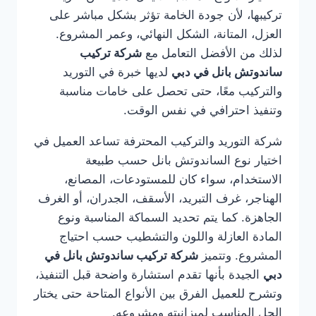
تركيبها، لأن جودة الخامة تؤثر بشكل مباشر على
العزل، المتانة، الشكل النهائي، وعمر المشروع.
لذلك من الأفضل التعامل مع
شركة تركيب
ساندوتش بانل في دبي
لديها خبرة في التوريد
والتركيب معًا، حتى تحصل على خامات مناسبة
وتنفيذ احترافي في نفس الوقت.
شركة التوريد والتركيب المحترفة تساعد العميل في
اختيار نوع الساندوتش بانل حسب طبيعة
الاستخدام، سواء كان للمستودعات، المصانع،
الهناجر، غرف التبريد، الأسقف، الجدران، أو الغرف
الجاهزة. كما يتم تحديد السماكة المناسبة ونوع
المادة العازلة واللون والتشطيب حسب احتياج
المشروع. وتتميز
شركة تركيب ساندوتش بانل في
دبي
الجيدة بأنها تقدم استشارة واضحة قبل التنفيذ،
وتشرح للعميل الفرق بين الأنواع المتاحة حتى يختار
الحل المناسب لميزانيته ومشروعه.