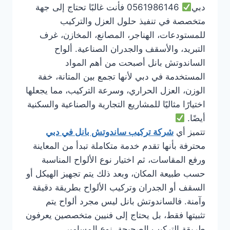
دبي
0561986146 فأنت غالبًا تحتاج إلى جهة
متخصصة في تنفيذ حلول العزل والتركيب
للمستودعات، الهناجر، المصانع، المخازن، غرف
التبريد، والأسقف والجدران الصناعية. ألواح
الساندوتش بانل أصبحت من أهم المواد
المستخدمة في دبي لأنها تجمع بين المتانة، خفة
الوزن، العزل الحراري، وسرعة التركيب، مما يجعلها
اختيارًا مثاليًا للمشاريع التجارية والصناعية والسكنية
أيضًا.
تتميز أي
شركة تركيب ساندوتش بانل في دبي
محترفة بأنها تقدم خدمة متكاملة تبدأ من المعاينة
ورفع المقاسات، ثم اختيار نوع الألواح المناسبة
حسب طبيعة المكان، وبعد ذلك يتم تجهيز الهيكل أو
السقف أو الجدران وتركيب الألواح بطريقة دقيقة
وآمنة. فالساندوتش بانل ليس مجرد ألواح يتم
تثبيتها فقط، بل يحتاج إلى فنيين متخصصين يعرفون
طريقة التركيب الصحيحة، نوع المسامير