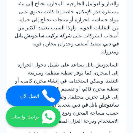
والغبار والعوامل الخارجية. المخازن تحتاج إلى بيئة
مستقرة قدر الإمكان، خاصة إذا كانت تحتوي على
مواد حساسة للحرارة أو منتجات تحتاج إلى حماية
من التقلبات الجوية. ولهذا السبب يعتمد الكثير من
أصحاب الشركات على
شركة تركيب ساندوتش بانل
في دبي
لتنفيذ أسقف وجدران مخازن قوية
ومعزولة.
الساندوتش بانل يساعد على تقليل دخول الحرارة
إلى المخزن، كما يوفر تغطية منظمة وسريعة
التنفيذ. ويمكن استخدامه في إنشاء مخزن كامل، أو
تغطية مخزن قائم، أو تقسيم المساحات الداخلية
اتصل الآن
إلى غرف تخزين مختلفة. وتقوم
شركة تركيب
ساندوتش بانل في دبي
بتحديد الحل المناسب
حسب مساحة المخزن ونوع البضائع وطبيعة
تواصل واتساب
الاستخدام ودرجة العزل المطلوبة.