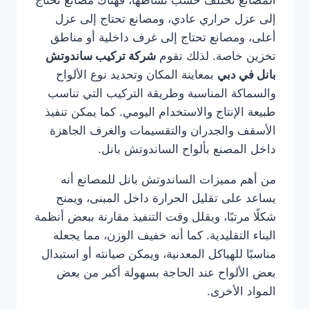
المصانع تختلف حسب نشاطها، فهناك مصانع تحتاج
إلى عزل حراري عادي، ومصانع تحتاج إلى عزل
أعلى، ومصانع تحتاج إلى غرف داخلية أو مناطق
تخزين خاصة. لذلك تقوم
شركة تركيب ساندوتش
بانل في دبي
بمعاينة المكان وتحديد نوع الألواح
والسماكة المناسبة وطريقة التركيب التي تناسب
طبيعة الإنتاج والاستخدام اليومي. كما يمكن تنفيذ
الأسقف والجدران والتقسيمات والغرف الجاهزة
داخل المصنع بألواح الساندوتش بانل.
من أهم مميزات الساندوتش بانل للمصانع أنه
يساعد على تقليل الحرارة داخل المبنى، ويمنح
شكلًا مرتبًا، ويقلل وقت التنفيذ مقارنة ببعض أنظمة
البناء التقليدية. كما أنه خفيف الوزن، مما يجعله
مناسبًا للهياكل المعدنية، ويمكن صيانته أو استبدال
بعض الألواح عند الحاجة بسهولة أكبر من بعض
المواد الأخرى.