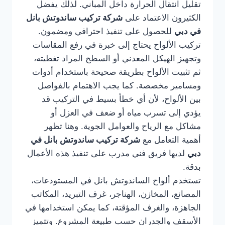
تقليل انتقال الحرارة داخل المباني. لذلك يفضل
الكثيرون الاعتماد على
شركة تركيب ساندوتش بانل
في دبي
للحصول على تنفيذ احترافي ومضمون.
تركيب الألواح يحتاج إلى خبرة في رفع المقاسات
وتجهيز الهيكل المعدني أو السطح المراد تغطيته،
ثم تثبيت الألواح بطريقة صحيحة باستخدام أدوات
ومسامير مخصصة. كما يجب الاهتمام بالفواصل
بين الألواح، لأن أي خطأ بسيط في التركيب قد
يؤدي إلى تسرب مياه أو ضعف في العزل أو
مشاكل مع الرياح والعوامل الجوية. وهنا تظهر
أهمية التعامل مع
شركة تركيب ساندوتش بانل في
دبي
لديها فريق فني مدرب على تنفيذ هذه الأعمال
بدقة.
تستخدم ألواح الساندوتش بانل في المستودعات،
المصانع، المخازن، الهناجر، غرف التبريد، المكاتب
الجاهزة، والغرف المؤقتة، كما يمكن استخدامها في
الأسقف والجدران حسب طبيعة المشروع. وتتميز