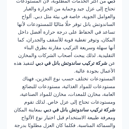
دبي
من أكثر الخدمات المطلوبة، لأن المستودعات
تحتاج إلى عزل جيد وحماية من الحرارة والغبار
والعوامل الجوية، خاصة في بيئة مثل دبي. ألواح
الساندوتش بانل توفر حلًا مثاليًا للمستودعات لأنها
تساعد في الحفاظ على درجة حرارة أفضل داخل
المكان، وتوفر تغطية قوية للأسقف والجدران، كما
أنها سهلة وسريعة التركيب مقارنة بطرق البناء
التقليدية. لذلك يبحث أصحاب الشركات والمخازن
عن
شركة تركيب ساندوتش بانل في دبي
لتنفيذ هذه
الأعمال بجودة عالية.
المستودعات تختلف حسب نوع التخزين، فهناك
مستودعات للمواد الغذائية، مستودعات للبضائع
العامة، مخازن للمعدات، مخازن للمواد الصناعية،
ومستودعات تحتاج إلى عزل خاص. لذلك تقوم
شركة تركيب ساندوتش بانل في دبي
بمعاينة المكان
ومعرفة طبيعة الاستخدام قبل اختيار نوع الألواح
والسماكة المناسبة. فكلما كان العزل مطلوبًا بدرجة