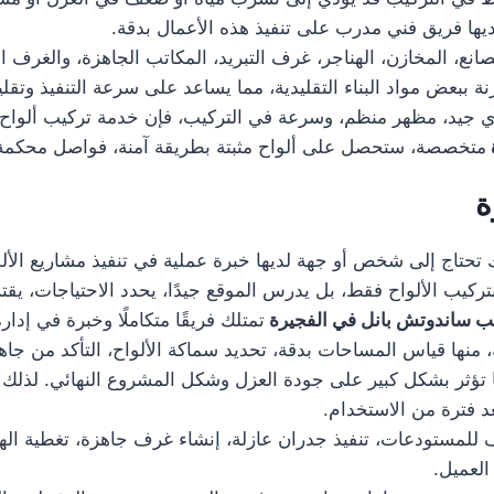
يها فريق فني مدرب على تنفيذ هذه الأعمال بدقة.
نع، المخازن، الهناجر، غرف التبريد، المكاتب الجاهزة، والغرف 
ة ببعض مواد البناء التقليدية، مما يساعد على سرعة التنفيذ وتقل
جيد، مظهر منظم، وسرعة في التركيب، فإن خدمة تركيب ألواح ساند
متخصصة، ستحصل على ألواح مثبتة بطريقة آمنة، فواصل محكم
ة
 تحتاج إلى شخص أو جهة لديها خبرة عملية في تنفيذ مشاريع الألوا
ركيب الألواح فقط، بل يدرس الموقع جيدًا، يحدد الاحتياجات، يقترح
ب ساندوتش بانل في الفجيرة
تمتلك فريقًا متكاملًا وخبرة في إدار
منها قياس المساحات بدقة، تحديد سماكة الألواح، التأكد من جاهزي
ها تؤثر بشكل كبير على جودة العزل وشكل المشروع النهائي. لذلك 
 فترة من الاستخدام.
لمستودعات، تنفيذ جدران عازلة، إنشاء غرف جاهزة، تغطية الهناج
العميل.