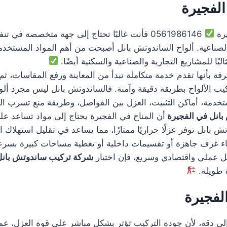
لفجيرة
يرة
0561986146 فأنت غالبًا تحتاج إلى جهة متخصصة ف
لصناعية. ألواح الساندوتش بانل أصبحت من أهم المواد المستخدمة 
ليًا للمشاريع التجارية والصناعية والسكنية أيضًا.
فة بأنها تقدم خدمة متكاملة تبدأ من المعاينة ورفع المقاسات، ثم
كيب الألواح بطريقة دقيقة وآمنة. فالساندوتش بانل ليس مجرد ألوا
دمة، أماكن التثبيت، العزل بين الفواصل، وطريقة منع تسرب المي
انل في الفجيرة
أن المناخ في الفجيرة يحتاج إلى مواد تساعد ع
بانل توفر عزلًا حراريًا ممتازًا، مما يساعد في تقليل استهلاك ا
ء غرف جاهزة أو تقسيمات داخلية أو تغطية مساحات كبيرة بسرع
ى حل عملي واقتصادي وسريع، فإن اختيار
شركة تركيب ساندوتش بانل
رة طويلة.
لفجيرة
لى دقة، لأن جودة التركيب تؤثر بشكل مباشر على قوة العزل، عمر 