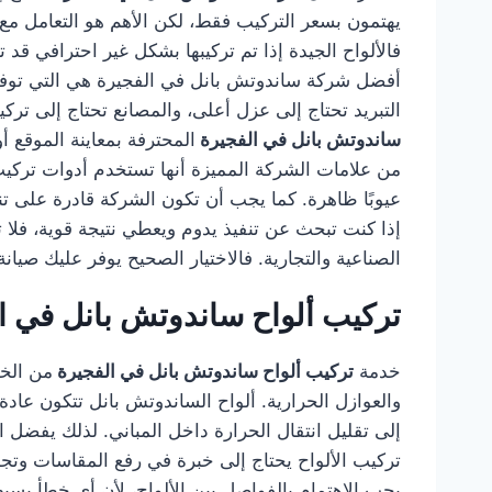
يهتمون بسعر التركيب فقط، لكن الأهم هو التعامل مع
فالألواح الجيدة إذا تم تركيبها بشكل غير احترافي 
أفضل شركة ساندوتش بانل في الفجيرة هي التي توفر 
التبريد تحتاج إلى عزل أعلى، والمصانع تحتاج إلى ترك
ساندوتش بانل في الفجيرة
المحترفة بمعاينة الموقع أ
من علامات الشركة المميزة أنها تستخدم أدوات تركيب م
عيوبًا ظاهرة. كما يجب أن تكون الشركة قادرة على 
إذا كنت تبحث عن تنفيذ يدوم ويعطي نتيجة قوية، فلا
الصناعية والتجارية. فالاختيار الصحيح يوفر عليك صيا
تركيب ألواح ساندوتش بانل في ا
خدمة
تركيب ألواح ساندوتش بانل في الفجيرة
من الخد
والعوازل الحرارية. ألواح الساندوتش بانل تتكون عادة
إلى تقليل انتقال الحرارة داخل المباني. لذلك يفضل ا
تركيب الألواح يحتاج إلى خبرة في رفع المقاسات وتج
يجب الاهتمام بالفواصل بين الألواح، لأن أي خطأ بس