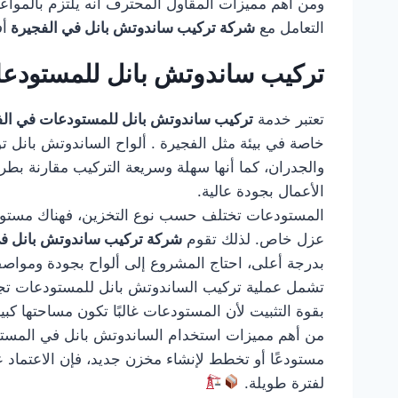
ومن أهم مميزات المقاول المحترف أنه يلتزم بالمواعيد
التعامل مع
شركة تركيب ساندوتش بانل في الفجيرة
أف
تركيب ساندوتش بانل للمستودعا
تعتبر خدمة
تركيب ساندوتش بانل للمستودعات في ال
خاصة في بيئة مثل الفجيرة . ألواح الساندوتش بانل ت
والجدران، كما أنها سهلة وسريعة التركيب مقارنة بط
الأعمال بجودة عالية.
المستودعات تختلف حسب نوع التخزين، فهناك مستودعات
عزل خاص. لذلك تقوم
شركة تركيب ساندوتش بانل ف
بدرجة أعلى، احتاج المشروع إلى ألواح بجودة ومواصف
تشمل عملية تركيب الساندوتش بانل للمستودعات تجهيز 
بقوة التثبيت لأن المستودعات غالبًا تكون مساحتها كب
من أهم مميزات استخدام الساندوتش بانل في المستودع
مستودعًا أو تخطط لإنشاء مخزن جديد، فإن الاعتماد 
لفترة طويلة.