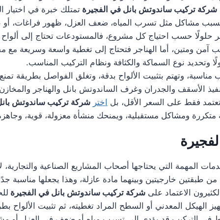
شركة تركيب ساندوتش بانل في الفجيرة
تمتلك خبرة في اختيار ا
قد تسبب مشاكل مثل تسرب المياه، ضعف العزل، ظهور فراغات، أو ع
حلولًا حسب احتياج كل مشروع، فالمستودعات تحتاج إلى ألواح ق
يب آمن ومتين، أما الهناجر فتحتاج إلى تغطية واسعة وسريعة مع م
ولًا وتحديد نوع السماكة والكثافة ونظام التركيب المناسب.
ناسبة، وتهتم بتثبيت الألواح بدقة، وتغلق الفواصل بطريقة تمنع 
تنفيذ الأسقف والجدران وغرف الساندوتش بانل والهناجر والمخا
 تعتمد فقط على السعر الأقل، بل
اختر
شركة تركيب ساندوتش بانل
نة متكررة ومشاكل مستقبلية، ويمنحك منشأة معزولة، قوية، وجاهزة
لفجيرة
مات المهمة التي يحتاجها أصحاب المشاريع الصناعية والتجارية، لأنه
 من طبقتين خارجيتين وبينهما مادة عازلة، وهذا يجعلها مناسبة جد
لكثيرون الاعتماد على
شركة تركيب ساندوتش بانل في الفجيرة
للح
هيز الهيكل المعدني أو السطح المراد تغطيته، ثم تثبيت الألواح
يط في التركيب قد يؤدي إلى تسرب مياه أو ضعف في العزل أو مشاك