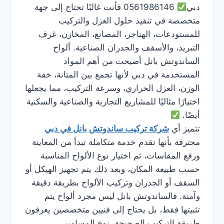
دبي
0561986146 فأنت غالبًا تحتاج إلى جهة
متخصصة في تنفيذ حلول العزل والتركيب
للمستودعات، الهناجر، المصانع، المخازن، غرف
التبريد، والأسقف والجدران الصناعية. ألواح
الساندوتش بانل أصبحت من أهم المواد
المستخدمة في دبي لأنها تجمع بين المتانة، خفة
الوزن، العزل الحراري، وسرعة التركيب، مما يجعلها
اختيارًا مثاليًا للمشاريع التجارية والصناعية والسكنية
أيضًا.
تتميز أي
شركة تركيب ساندوتش بانل في دبي
محترفة بأنها تقدم خدمة متكاملة تبدأ من المعاينة
ورفع المقاسات، ثم اختيار نوع الألواح المناسبة
حسب طبيعة المكان، وبعد ذلك يتم تجهيز الهيكل أو
السقف أو الجدران وتركيب الألواح بطريقة دقيقة
وآمنة. فالساندوتش بانل ليس مجرد ألواح يتم
تثبيتها فقط، بل يحتاج إلى فنيين متخصصين يعرفون
طريقة التركيب الصحيحة، نوع المسامير