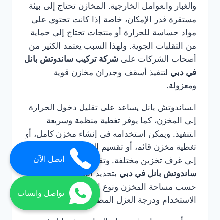
والغبار والعوامل الخارجية. المخازن تحتاج إلى بيئة
مستقرة قدر الإمكان، خاصة إذا كانت تحتوي على
مواد حساسة للحرارة أو منتجات تحتاج إلى حماية
من التقلبات الجوية. ولهذا السبب يعتمد الكثير من
أصحاب الشركات على
شركة تركيب ساندوتش بانل
في دبي
لتنفيذ أسقف وجدران مخازن قوية
ومعزولة.
الساندوتش بانل يساعد على تقليل دخول الحرارة
إلى المخزن، كما يوفر تغطية منظمة وسريعة
التنفيذ. ويمكن استخدامه في إنشاء مخزن كامل، أو
تغطية مخزن قائم، أو تقسيم المساحات الداخلية
اتصل الآن
إلى غرف تخزين مختلفة. وتقوم
شركة تركيب
ساندوتش بانل في دبي
بتحديد الحل المناسب
حسب مساحة المخزن ونوع البضائع وطبيعة
تواصل واتساب
الاستخدام ودرجة العزل المطلوبة.