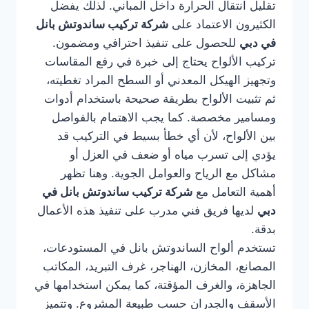
تقليل انتقال الحرارة داخل المباني. لذلك يفضل
الكثيرون الاعتماد على
شركة تركيب ساندوتش بانل
في دبي
للحصول على تنفيذ احترافي ومضمون.
تركيب الألواح يحتاج إلى خبرة في رفع المقاسات
وتجهيز الهيكل المعدني أو السطح المراد تغطيته،
ثم تثبيت الألواح بطريقة صحيحة باستخدام أدوات
ومسامير مخصصة. كما يجب الاهتمام بالفواصل
بين الألواح، لأن أي خطأ بسيط في التركيب قد
يؤدي إلى تسرب مياه أو ضعف في العزل أو
مشاكل مع الرياح والعوامل الجوية. وهنا تظهر
أهمية التعامل مع
شركة تركيب ساندوتش بانل في
دبي
لديها فريق فني مدرب على تنفيذ هذه الأعمال
بدقة.
تستخدم ألواح الساندوتش بانل في المستودعات،
المصانع، المخازن، الهناجر، غرف التبريد، المكاتب
الجاهزة، والغرف المؤقتة، كما يمكن استخدامها في
الأسقف والجدران حسب طبيعة المشروع. وتتميز