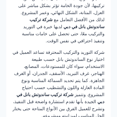
تركيبها، لأن جودة الخامة تؤثر بشكل مباشر على
العزل، المتانة، الشكل النهائي، وعمر المشروع.
لذلك من الأفضل التعامل مع
شركة تركيب
ساندوتش بانل في دبي
لديها خبرة في التوريد
والتركيب معًا، حتى تحصل على خامات مناسبة
وتنفيذ احترافي في نفس الوقت.
شركة التوريد والتركيب المحترفة تساعد العميل في
اختيار نوع الساندوتش بانل حسب طبيعة
الاستخدام، سواء كان للمستودعات، المصانع،
الهناجر، غرف التبريد، الأسقف، الجدران، أو الغرف
الجاهزة. كما يتم تحديد السماكة المناسبة ونوع
المادة العازلة واللون والتشطيب حسب احتياج
المشروع. وتتميز
شركة تركيب ساندوتش بانل في
دبي
الجيدة بأنها تقدم استشارة واضحة قبل التنفيذ،
وتشرح للعميل الفرق بين الأنواع المتاحة حتى يختار
الحل المناسب لميزانيته ومشروعه.