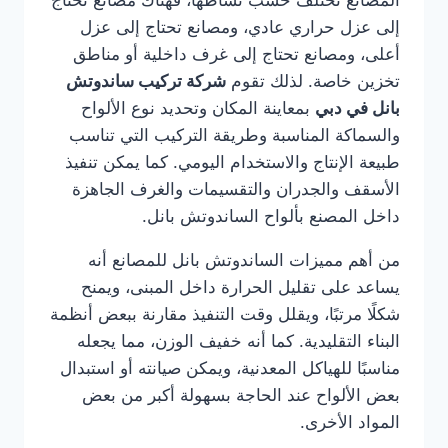
المصانع تختلف حسب نشاطها، فهناك مصانع تحتاج
إلى عزل حراري عادي، ومصانع تحتاج إلى عزل
أعلى، ومصانع تحتاج إلى غرف داخلية أو مناطق
تخزين خاصة. لذلك تقوم
شركة تركيب ساندوتش
بانل في دبي
بمعاينة المكان وتحديد نوع الألواح
والسماكة المناسبة وطريقة التركيب التي تناسب
طبيعة الإنتاج والاستخدام اليومي. كما يمكن تنفيذ
الأسقف والجدران والتقسيمات والغرف الجاهزة
داخل المصنع بألواح الساندوتش بانل.
من أهم مميزات الساندوتش بانل للمصانع أنه
يساعد على تقليل الحرارة داخل المبنى، ويمنح
شكلًا مرتبًا، ويقلل وقت التنفيذ مقارنة ببعض أنظمة
البناء التقليدية. كما أنه خفيف الوزن، مما يجعله
مناسبًا للهياكل المعدنية، ويمكن صيانته أو استبدال
بعض الألواح عند الحاجة بسهولة أكبر من بعض
المواد الأخرى.