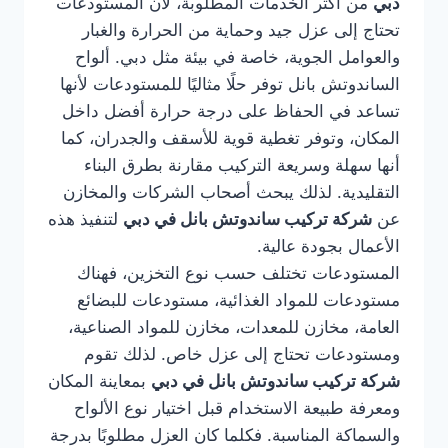
دبي
من أكثر الخدمات المطلوبة، لأن المستودعات
تحتاج إلى عزل جيد وحماية من الحرارة والغبار
والعوامل الجوية، خاصة في بيئة مثل دبي. ألواح
الساندوتش بانل توفر حلًا مثاليًا للمستودعات لأنها
تساعد في الحفاظ على درجة حرارة أفضل داخل
المكان، وتوفر تغطية قوية للأسقف والجدران، كما
أنها سهلة وسريعة التركيب مقارنة بطرق البناء
التقليدية. لذلك يبحث أصحاب الشركات والمخازن
عن
شركة تركيب ساندوتش بانل في دبي
لتنفيذ هذه
الأعمال بجودة عالية.
المستودعات تختلف حسب نوع التخزين، فهناك
مستودعات للمواد الغذائية، مستودعات للبضائع
العامة، مخازن للمعدات، مخازن للمواد الصناعية،
ومستودعات تحتاج إلى عزل خاص. لذلك تقوم
شركة تركيب ساندوتش بانل في دبي
بمعاينة المكان
ومعرفة طبيعة الاستخدام قبل اختيار نوع الألواح
والسماكة المناسبة. فكلما كان العزل مطلوبًا بدرجة