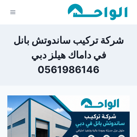
لتجاوز
لى
لمحتوى
شركة تركيب ساندوتش بانل
في داماك هيلز دبي
0561986146