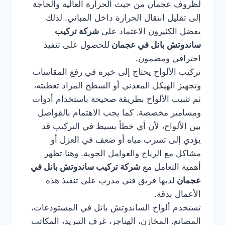
لظروف عجمان من حيث الحرارة العالية والحاجة
إلى تقليل انتقال الحرارة داخل المباني. لذلك
يفضل الكثيرون الاعتماد على
شركة تركيب
ساندوتش بانل في عجمان
للحصول على تنفيذ
احترافي ومضمون.
تركيب الألواح يحتاج إلى خبرة في رفع المقاسات
وتجهيز الهيكل المعدني أو السطح المراد تغطيته،
ثم تثبيت الألواح بطريقة صحيحة باستخدام أدوات
ومسامير مخصصة. كما يجب الاهتمام بالفواصل
بين الألواح، لأن أي خطأ بسيط في التركيب قد
يؤدي إلى تسرب مياه أو ضعف في العزل أو
مشاكل مع الرياح والعوامل الجوية. وهنا تظهر
أهمية التعامل مع
شركة تركيب ساندوتش بانل في
عجمان
لديها فريق فني مدرب على تنفيذ هذه
الأعمال بدقة.
تستخدم ألواح الساندوتش بانل في المستودعات،
المصانع، المخازن، الهناجر، غرف التبريد، المكاتب