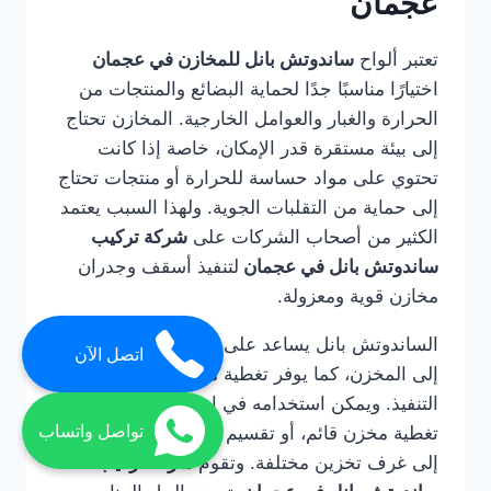
عجمان
تعتبر ألواح
ساندوتش بانل للمخازن في عجمان
اختيارًا مناسبًا جدًا لحماية البضائع والمنتجات من
الحرارة والغبار والعوامل الخارجية. المخازن تحتاج
إلى بيئة مستقرة قدر الإمكان، خاصة إذا كانت
تحتوي على مواد حساسة للحرارة أو منتجات تحتاج
إلى حماية من التقلبات الجوية. ولهذا السبب يعتمد
الكثير من أصحاب الشركات على
شركة تركيب
ساندوتش بانل في عجمان
لتنفيذ أسقف وجدران
مخازن قوية ومعزولة.
الساندوتش بانل يساعد على تقليل دخول الحرارة
اتصل الآن
إلى المخزن، كما يوفر تغطية منظمة وسريعة
التنفيذ. ويمكن استخدامه في إنشاء مخزن كامل، أو
تواصل واتساب
تغطية مخزن قائم، أو تقسيم المساحات الداخلية
إلى غرف تخزين مختلفة. وتقوم
شركة تركيب