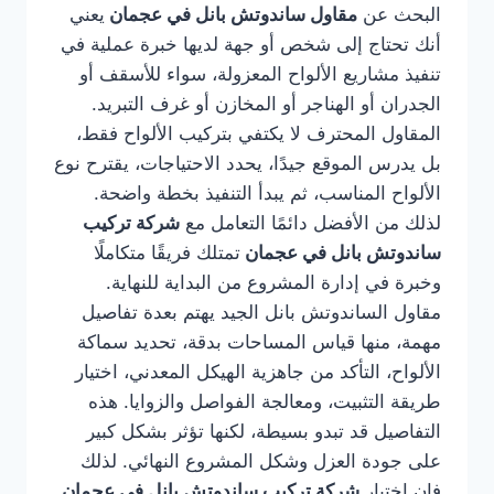
البحث عن
مقاول ساندوتش بانل في عجمان
يعني
أنك تحتاج إلى شخص أو جهة لديها خبرة عملية في
تنفيذ مشاريع الألواح المعزولة، سواء للأسقف أو
الجدران أو الهناجر أو المخازن أو غرف التبريد.
المقاول المحترف لا يكتفي بتركيب الألواح فقط،
بل يدرس الموقع جيدًا، يحدد الاحتياجات، يقترح نوع
الألواح المناسب، ثم يبدأ التنفيذ بخطة واضحة.
لذلك من الأفضل دائمًا التعامل مع
شركة تركيب
ساندوتش بانل في عجمان
تمتلك فريقًا متكاملًا
وخبرة في إدارة المشروع من البداية للنهاية.
مقاول الساندوتش بانل الجيد يهتم بعدة تفاصيل
مهمة، منها قياس المساحات بدقة، تحديد سماكة
الألواح، التأكد من جاهزية الهيكل المعدني، اختيار
طريقة التثبيت، ومعالجة الفواصل والزوايا. هذه
التفاصيل قد تبدو بسيطة، لكنها تؤثر بشكل كبير
على جودة العزل وشكل المشروع النهائي. لذلك
فإن اختيار
شركة تركيب ساندوتش بانل في عجمان