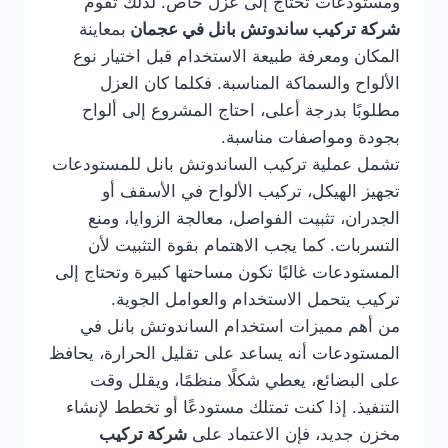
ومستودعات تحتاج إلى عزل خاص. لذلك تقوم
شركة تركيب ساندوتش بانل في عجمان
بمعاينة
المكان ومعرفة طبيعة الاستخدام قبل اختيار نوع
الألواح والسماكة المناسبة. فكلما كان العزل
مطلوبًا بدرجة أعلى، احتاج المشروع إلى ألواح
بجودة ومواصفات مناسبة.
تشمل عملية تركيب الساندوتش بانل للمستودعات
تجهيز الهيكل، تركيب الألواح في الأسقف أو
الجدران، تثبيت الفواصل، معالجة الزوايا، ومنع
التسربات. كما يجب الاهتمام بقوة التثبيت لأن
المستودعات غالبًا تكون مساحتها كبيرة وتحتاج إلى
تركيب يتحمل الاستخدام والعوامل الجوية.
من أهم مميزات استخدام الساندوتش بانل في
المستودعات أنه يساعد على تقليل الحرارة، يحافظ
على البضائع، يعطي شكلًا منظمًا، ويقلل وقت
التنفيذ. إذا كنت تمتلك مستودعًا أو تخطط لإنشاء
مخزن جديد، فإن الاعتماد على
شركة تركيب