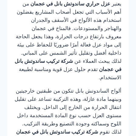
يعتبر
عزل حراري ساندوتش بانل في عجمان
من
أهم الأسباب التي تجعل أصحاب المشاريع يفضلون
استخدام هذه الألواح في الأسقف والجدران
والهناجر والمستودعات. فالمناخ في عجمان
معروف بارتفاع درجات الحرارة، وهذا يجعل الحاجة
إلى مواد عزل فعالة أمرًا ضروريًا للحفاظ على بيئة
داخلية أفضل وتقليل تأثير الشمس على المباني.
لذلك يبحث العملاء عن
شركة تركيب ساندوتش بانل
في عجمان
تقدم حلول عزل قوية ومناسبة لطبيعة
الاستخدام.
ألواح الساندوتش بانل تتكون من طبقتين خارجيتين
وبينهما مادة عازلة، وهذه التركيبة تساعد على تقليل
انتقال الحرارة من الخارج إلى الداخل. ويختلف
مستوى العزل حسب نوع المادة المستخدمة داخل
اللوح وسماكته وجودة التصنيع وطريقة التركيب.
لذلك تقوم
شركة تركيب ساندوتش بانل في عجمان