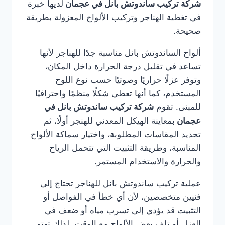
شركة تركيب ساندوتش بانل في عجمان
لديها خبرة
في تغطية الهناجر وتركيب الألواح المعزولة بطريقة
صحيحة.
ألواح الساندوتش بانل مناسبة جدًا للهناجر لأنها
تساعد في تقليل درجة الحرارة داخل المكان،
وتوفر عزلًا حراريًا وصوتيًا حسب نوع اللوح
المستخدم، كما أنها تعطي شكلًا منظمًا واحترافيًا
للمبنى. تقوم
شركة تركيب ساندوتش بانل في
عجمان
بمعاينة الهيكل المعدني للهنجر أولًا، ثم
تحديد المقاسات المطلوبة، واختيار سماكة الألواح
المناسبة، وطريقة التثبيت التي تتحمل الرياح
والحرارة والاستخدام المستمر.
عملية تركيب ساندوتش بانل للهناجر تحتاج إلى
فنيين متخصصين، لأن أي خطأ في الفواصل أو
التثبيت قد يؤدي إلى تسرب مياه أو ضعف في
العزل أو تلف بعض الألواح مع الوقت. لذلك تهتم