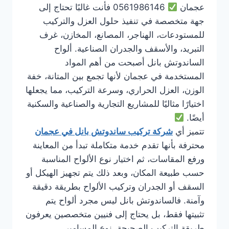
عجمان
0561986146 فأنت غالبًا تحتاج إلى
جهة متخصصة في تنفيذ حلول العزل والتركيب
للمستودعات، الهناجر، المصانع، المخازن، غرف
التبريد، والأسقف والجدران الصناعية. ألواح
الساندوتش بانل أصبحت من أهم المواد
المستخدمة في عجمان لأنها تجمع بين المتانة، خفة
الوزن، العزل الحراري، وسرعة التركيب، مما يجعلها
اختيارًا مثاليًا للمشاريع التجارية والصناعية والسكنية
أيضًا.
تتميز أي
شركة تركيب ساندوتش بانل في عجمان
محترفة بأنها تقدم خدمة متكاملة تبدأ من المعاينة
ورفع المقاسات، ثم اختيار نوع الألواح المناسبة
حسب طبيعة المكان، وبعد ذلك يتم تجهيز الهيكل أو
السقف أو الجدران وتركيب الألواح بطريقة دقيقة
وآمنة. فالساندوتش بانل ليس مجرد ألواح يتم
تثبيتها فقط، بل يحتاج إلى فنيين متخصصين يعرفون
طريقة التركيب الصحيحة، نوع المسامير