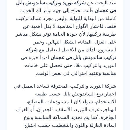
عند البحث عن
شركة توريد وتركيب ساندوتش بانل
في عجمان
فأنت تحتاج إلى جهة توفر لك الخدمة
كاملة من البداية للنهاية، وليس مجرد عمالة تركيب
فقط. فاختيار الألواح المناسبة لا يقل أهمية عن
طريقة تركيبها، لأن جودة الخامة تؤثر بشكل مباشر
على العزل، المتانة، الشكل النهائي، وعمر
المشروع. لذلك من الأفضل التعامل مع
شركة
تركيب ساندوتش بانل في عجمان
لديها خبرة في
التوريد والتركيب معًا، حتى تحصل على خامات
مناسبة وتنفيذ احترافي في نفس الوقت.
شركة التوريد والتركيب المحترفة تساعد العميل في
اختيار نوع الساندوتش بانل حسب طبيعة
الاستخدام، سواء كان للمستودعات، المصانع،
الهناجر، غرف التبريد، الأسقف، الجدران، أو الغرف
الجاهزة. كما يتم تحديد السماكة المناسبة ونوع
المادة العازلة واللون والتشطيب حسب احتياج