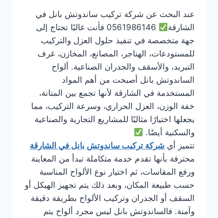
عند البحث عن شركة تركيب ساندوتش بانل في
الشارقة
0561986146 فأنت غالبًا تحتاج إلى
جهة متخصصة في تنفيذ حلول العزل والتركيب
للمستودعات، الهناجر، المصانع، المخازن، غرف
التبريد، والأسقف والجدران الصناعية. ألواح
الساندوتش بانل أصبحت من أهم المواد
المستخدمة في الشارقة لأنها تجمع بين المتانة،
خفة الوزن، العزل الحراري، وسرعة التركيب، مما
يجعلها اختيارًا مثاليًا للمشاريع التجارية والصناعية
والسكنية أيضًا.
تتميز أي
شركة تركيب ساندوتش بانل في الشارقة
محترفة بأنها تقدم خدمة متكاملة تبدأ من المعاينة
ورفع المقاسات، ثم اختيار نوع الألواح المناسبة
حسب طبيعة المكان، وبعد ذلك يتم تجهيز الهيكل أو
السقف أو الجدران وتركيب الألواح بطريقة دقيقة
وآمنة. فالساندوتش بانل ليس مجرد ألواح يتم