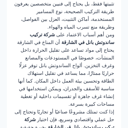
تثبيتها فقط، بل يحتاج إلى فنيين متخصصين يعرفون
طريقة التركيب الصحيحة، نوع المسامير
المستخدمة، أماكن التثبيت، العزل بين الفواصل،
وطريقة منع تسرب المياه والهواء.
ومن أهم أسباب الاعتماد على
شركة تركيب
ساندوتش بانل في الشارقة
أن المناخ في الشارقة
يحتاج إلى مواد تساعد على تقليل الحرارة داخل
المنشآت، خصوصًا في المستودعات والمصانع
وغرف التخزين. ألواح الساندوتش بانل توفر عزلًا
حراريًا ممتازًا، مما يساعد في تقليل استهلاك
الطاقة وتحسين بيئة العمل داخل المكان. كما أنها
مناسبة للأسقف والجدران، ويمكن استخدامها في
إنشاء غرف جاهزة أو تقسيمات داخلية أو تغطية
مساحات كبيرة بسرعة.
إذا كنت تمتلك مشروعًا صناعيًا أو تجاريًا وتحتاج إلى
حل عملي واقتصادي وسريع، فإن اختيار
شركة
تركيب ساندوتش بانل في الشارقة
بخبرة حقيقية