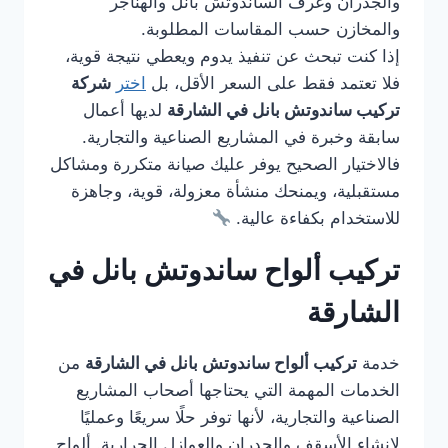
والجدران وغرف الساندوتش بانل والهناجر
والمخازن حسب المقاسات المطلوبة.
إذا كنت تبحث عن تنفيذ يدوم ويعطي نتيجة قوية،
فلا تعتمد فقط على السعر الأقل، بل
اختر
شركة
تركيب ساندوتش بانل في الشارقة
لديها أعمال
سابقة وخبرة في المشاريع الصناعية والتجارية.
فالاختيار الصحيح يوفر عليك صيانة متكررة ومشاكل
مستقبلية، ويمنحك منشأة معزولة، قوية، وجاهزة
للاستخدام بكفاءة عالية.
تركيب ألواح ساندوتش بانل في
الشارقة
خدمة
تركيب ألواح ساندوتش بانل في الشارقة
من
الخدمات المهمة التي يحتاجها أصحاب المشاريع
الصناعية والتجارية، لأنها توفر حلًا سريعًا وعمليًا
لإنشاء الأسقف والجدران والعوازل الحرارية. ألواح