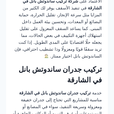
الاعتماد على
شركة تركيب ساندوتش بانل في
الشارقة
في تنفيذ الأسقف يوفر لك الكثير من
المزايا مثل سرعة الإنجاز، تقليل الحرارة، حماية
البضائع أو المعدات، وتحسين بيئة العمل داخل
المبنى. كما يساعد السقف المعزول على تقليل
استهلاك أجهزة التكييف في بعض الحالات، مما
يجعله حلًا اقتصاديًا على المدى الطويل. إذا كنت
تريد سقفًا قويًا ومعزولًا وذا تشطيب احترافي، فإن
الساندوتش بانل اختيار ممتاز.
تركيب جدران ساندوتش بانل
في الشارقة
خدمة
تركيب جدران ساندوتش بانل في الشارقة
مناسبة للمشاريع التي تحتاج إلى جدران خفيفة
ومعزولة وسريعة التنفيذ، سواء في المصانع أو
المستودعات أو غرف التبريد أو المكاتب الجاهزة أو