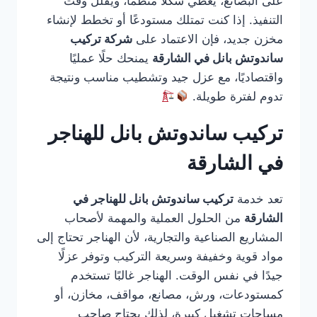
على البضائع، يعطي شكلًا منظمًا، ويقلل وقت
التنفيذ. إذا كنت تمتلك مستودعًا أو تخطط لإنشاء
مخزن جديد، فإن الاعتماد على
شركة تركيب
ساندوتش بانل في الشارقة
يمنحك حلًا عمليًا
واقتصاديًا، مع عزل جيد وتشطيب مناسب ونتيجة
تدوم لفترة طويلة.
تركيب ساندوتش بانل للهناجر
في الشارقة
تعد خدمة
تركيب ساندوتش بانل للهناجر في
الشارقة
من الحلول العملية والمهمة لأصحاب
المشاريع الصناعية والتجارية، لأن الهناجر تحتاج إلى
مواد قوية وخفيفة وسريعة التركيب وتوفر عزلًا
جيدًا في نفس الوقت. الهناجر غالبًا تستخدم
كمستودعات، ورش، مصانع، مواقف، مخازن، أو
مساحات تشغيل كبيرة، لذلك يحتاج صاحب