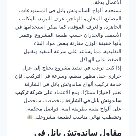
الأعمال بدقة.
تستخدم ألواح الساندوتش بانل في المستودعات،
المصانع، المخازن، الهناجر، غرف التبريد، المكاتب
الجاهزة، والغرف المؤقتة، كما يمكن استخدامها في
الأسقف والجدران حسب طبيعة المشروع. وتتميز
بأنها خفيفة الوزن مقارنة ببعض مواد البناء
التقليدية، مما يساعد على سرعة التنفيذ وتقليل
الضغط على الهياكل.
إذا كنت ترغب في تنفيذ مشروع يحتاج إلى عزل
حراري جيد، مظهر منظم، وسرعة في التركيب، فإن
خدمة تركيب ألواح ساندوتش بانل في الشارقة
تعتبر اختيارًا ممتازًا. ومع الاعتماد على
شركة تركيب
ساندوتش بانل في الشارقة
متخصصة، ستحصل
على ألواح مثبتة بطريقة آمنة، فواصل محكمة،
وتشطيب نهائي مناسب لطبيعة مشروعك.
مقاول ساندوتش بانل في