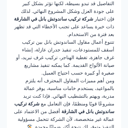
التفاصيل قد تبدو بسيطة، لكنها تؤثر بشكل كبير
على جودة العزل وشكل المشروع النهائي. لذلك
فإن اختيار
شركة تركيب ساندوتش بانل في الشارقة
ذات خبرة يساعد على تجنب الأخطاء التي قد تظهر
بعد فترة من الاستخدام.
تتنوع أعمال مقاول الساندوتش بانل بين تركيب
أسقف للمستودعات، تنفيذ جدران عازلة، إنشاء
غرف جاهزة، تغطية الهناجر، تركيب غرف تبريد، أو
صيانة الألواح القديمة. كما يمكنه تنفيذ مشاريع
صغيرة أو كبيرة حسب احتياج العميل.
ومن أهم مميزات المقاول المحترف أنه يلتزم
بالمواعيد، يستخدم خامات مناسبة، يوفر عمالة
مدربة، ويهتم بالتشطيب النهائي. فإذا كنت تريد
مشروعًا قويًا ومنظمًا، فإن التعامل مع
شركة تركيب
ساندوتش بانل في الشارقة
أفضل من الاعتماد على
عمالة غير متخصصة، لأن الشركة تتحمل مسؤولية
التنفيذ وتوفر لك نتيجة أكثر ضمانًا وجودة.