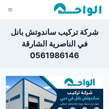
لتجاوز
لى
لمحتوى
شركة تركيب ساندوتش بانل
في الناصرية الشارقة
0561986146