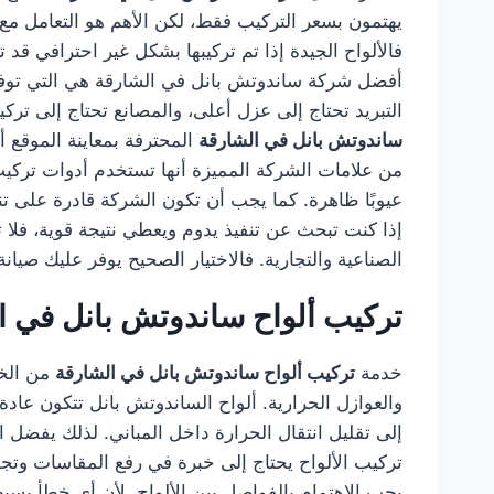
يهتمون بسعر التركيب فقط، لكن الأهم هو التعامل مع
فالألواح الجيدة إذا تم تركيبها بشكل غير احترافي 
أفضل شركة ساندوتش بانل في الشارقة هي التي توفر 
التبريد تحتاج إلى عزل أعلى، والمصانع تحتاج إلى ترك
ساندوتش بانل في الشارقة
المحترفة بمعاينة الموقع أ
من علامات الشركة المميزة أنها تستخدم أدوات تركيب م
عيوبًا ظاهرة. كما يجب أن تكون الشركة قادرة على 
إذا كنت تبحث عن تنفيذ يدوم ويعطي نتيجة قوية، فلا
الصناعية والتجارية. فالاختيار الصحيح يوفر عليك صيا
تركيب ألواح ساندوتش بانل في ا
خدمة
تركيب ألواح ساندوتش بانل في الشارقة
من الخد
والعوازل الحرارية. ألواح الساندوتش بانل تتكون عادة
إلى تقليل انتقال الحرارة داخل المباني. لذلك يفضل ا
تركيب الألواح يحتاج إلى خبرة في رفع المقاسات وتج
يجب الاهتمام بالفواصل بين الألواح، لأن أي خطأ بس