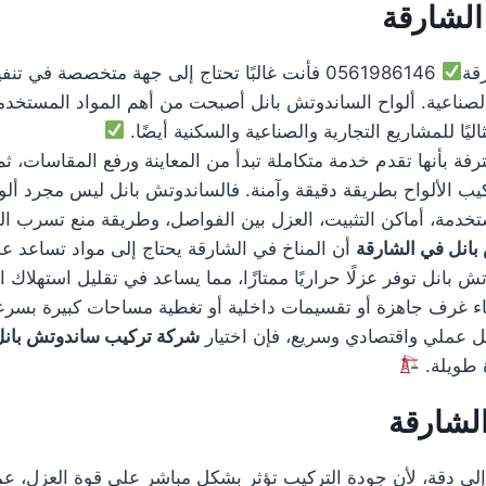
الشارقة
قة
0561986146 فأنت غالبًا تحتاج إلى جهة متخصصة ف
لصناعية. ألواح الساندوتش بانل أصبحت من أهم المواد المستخدمة 
ليًا للمشاريع التجارية والصناعية والسكنية أيضًا.
فة بأنها تقدم خدمة متكاملة تبدأ من المعاينة ورفع المقاسات، ثم
كيب الألواح بطريقة دقيقة وآمنة. فالساندوتش بانل ليس مجرد ألوا
دمة، أماكن التثبيت، العزل بين الفواصل، وطريقة منع تسرب المي
انل في الشارقة
أن المناخ في الشارقة يحتاج إلى مواد تساعد ع
بانل توفر عزلًا حراريًا ممتازًا، مما يساعد في تقليل استهلاك ا
ء غرف جاهزة أو تقسيمات داخلية أو تغطية مساحات كبيرة بسرع
ى حل عملي واقتصادي وسريع، فإن اختيار
شركة تركيب ساندوتش بانل
رة طويلة.
لشارقة
لى دقة، لأن جودة التركيب تؤثر بشكل مباشر على قوة العزل، عمر