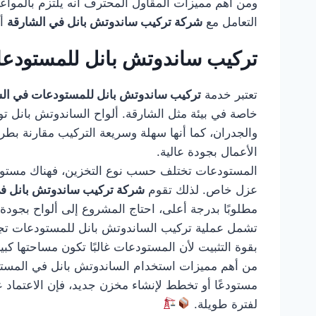
ومن أهم مميزات المقاول المحترف أنه يلتزم بالمواعيد
التعامل مع
شركة تركيب ساندوتش بانل في الشارقة
أف
تركيب ساندوتش بانل للمستودعا
تعتبر خدمة
تركيب ساندوتش بانل للمستودعات في ال
خاصة في بيئة مثل الشارقة. ألواح الساندوتش بانل تو
والجدران، كما أنها سهلة وسريعة التركيب مقارنة بط
الأعمال بجودة عالية.
المستودعات تختلف حسب نوع التخزين، فهناك مستودعات
عزل خاص. لذلك تقوم
شركة تركيب ساندوتش بانل في
مطلوبًا بدرجة أعلى، احتاج المشروع إلى ألواح بجود
تشمل عملية تركيب الساندوتش بانل للمستودعات تجهيز 
بقوة التثبيت لأن المستودعات غالبًا تكون مساحتها كب
من أهم مميزات استخدام الساندوتش بانل في المستودع
مستودعًا أو تخطط لإنشاء مخزن جديد، فإن الاعتماد 
لفترة طويلة.