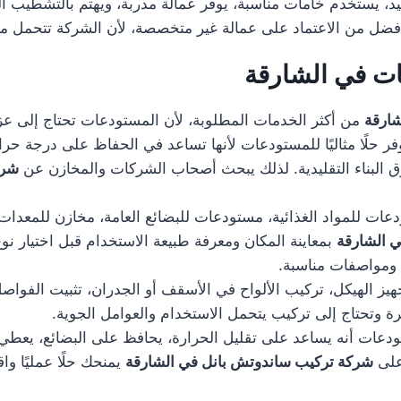
، يستخدم خامات مناسبة، يوفر عمالة مدربة، ويهتم بالتشطيب النها
ضل من الاعتماد على عمالة غير متخصصة، لأن الشركة تتحمل مسؤول
ت في الشارقة
شارقة
من أكثر الخدمات المطلوبة، لأن المستودعات تحتاج إلى عزل 
فر حلًا مثاليًا للمستودعات لأنها تساعد في الحفاظ على درجة ح
رق البناء التقليدية. لذلك يبحث أصحاب الشركات والمخازن عن
شرك
 للمواد الغذائية، مستودعات للبضائع العامة، مخازن للمعدات،
 الشارقة
بمعاينة المكان ومعرفة طبيعة الاستخدام قبل اختيار نوع
ة ومواصفات مناسبة.
الهيكل، تركيب الألواح في الأسقف أو الجدران، تثبيت الفواصل، 
يرة وتحتاج إلى تركيب يتحمل الاستخدام والعوامل الجوية.
ات أنه يساعد على تقليل الحرارة، يحافظ على البضائع، يعطي شكل
على
شركة تركيب ساندوتش بانل في الشارقة
يمنحك حلًا عمليًا و