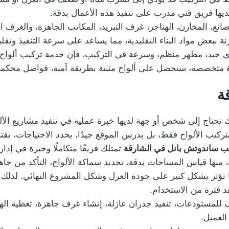
يها فريق فني مدرب على تنفيذ هذه الأعمال بدقة.
نع، المخازن، الهناجر، غرف التبريد، المكاتب الجاهزة، والغرف 
ة ببعض مواد البناء التقليدية، مما يساعد على سرعة التنفيذ وتقل
جيد، مظهر منظم، وسرعة في التركيب، فإن خدمة تركيب ألواح ساند
متخصصة، ستحصل على ألواح مثبتة بطريقة آمنة، فواصل محكم
ة
 تحتاج إلى شخص أو جهة لديها خبرة عملية في تنفيذ مشاريع الألو
ركيب الألواح فقط، بل يدرس الموقع جيدًا، يحدد الاحتياجات، يقترح
ب ساندوتش بانل في الشارقة
تمتلك فريقًا متكاملًا وخبرة في إدار
منها قياس المساحات بدقة، تحديد سماكة الألواح، التأكد من جاهزي
ها تؤثر بشكل كبير على جودة العزل وشكل المشروع النهائي. لذلك 
 فترة من الاستخدام.
لمستودعات، تنفيذ جدران عازلة، إنشاء غرف جاهزة، تغطية الهناج
العميل.