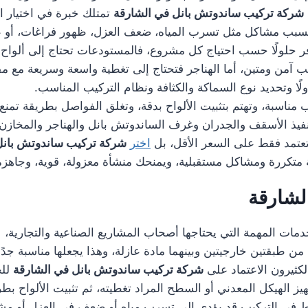
شركة تركيب ساندوتش بانل في الشارقة
تمتلك خبرة في اختيار ا
قد تسبب مشاكل مثل تسرب المياه، ضعف العزل، ظهور فراغات، أو ع
حلولًا حسب احتياج كل مشروع، فالمستودعات تحتاج إلى ألواح ق
يب آمن ومتين، أما الهناجر فتحتاج إلى تغطية واسعة وسريعة مع م
ولًا وتحديد نوع السماكة والكثافة ونظام التركيب المناسب.
ناسبة، وتهتم بتثبيت الألواح بدقة، وتغلق الفواصل بطريقة تمنع 
تنفيذ الأسقف والجدران وغرف الساندوتش بانل والهناجر والمخا
 تعتمد فقط على السعر الأقل، بل
اختر
شركة تركيب ساندوتش بانل
نة متكررة ومشاكل مستقبلية، ويمنحك منشأة معزولة، قوية، وجاهزة
لشارقة
مات المهمة التي يحتاجها أصحاب المشاريع الصناعية والتجارية، لأنه
 من طبقتين خارجيتين وبينهما مادة عازلة، وهذا يجعلها مناسبة جد
لكثيرون الاعتماد على
شركة تركيب ساندوتش بانل في الشارقة
للح
هيز الهيكل المعدني أو السطح المراد تغطيته، ثم تثبيت الألواح
يط في التركيب قد يؤدي إلى تسرب مياه أو ضعف في العزل أو مشاك