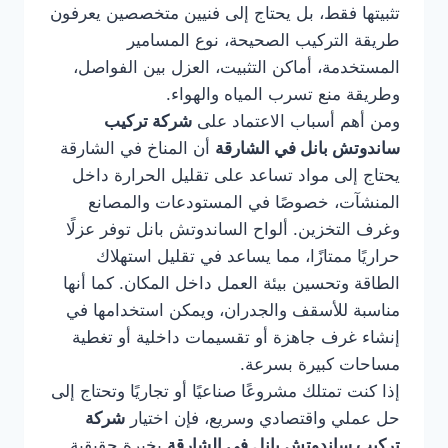
تثبيتها فقط، بل يحتاج إلى فنيين متخصصين يعرفون
طريقة التركيب الصحيحة، نوع المسامير
المستخدمة، أماكن التثبيت، العزل بين الفواصل،
وطريقة منع تسرب المياه والهواء.
ومن أهم أسباب الاعتماد على
شركة تركيب
ساندوتش بانل في الشارقة
أن المناخ في الشارقة
يحتاج إلى مواد تساعد على تقليل الحرارة داخل
المنشآت، خصوصًا في المستودعات والمصانع
وغرف التخزين. ألواح الساندوتش بانل توفر عزلًا
حراريًا ممتازًا، مما يساعد في تقليل استهلاك
الطاقة وتحسين بيئة العمل داخل المكان. كما أنها
مناسبة للأسقف والجدران، ويمكن استخدامها في
إنشاء غرف جاهزة أو تقسيمات داخلية أو تغطية
مساحات كبيرة بسرعة.
إذا كنت تمتلك مشروعًا صناعيًا أو تجاريًا وتحتاج إلى
حل عملي واقتصادي وسريع، فإن اختيار
شركة
تركيب ساندوتش بانل في الشارقة
بخبرة حقيقية