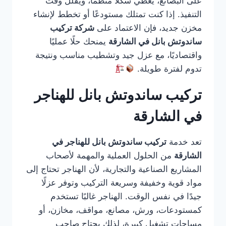
على البضائع، يعطي شكلًا منظمًا، ويقلل وقت
التنفيذ. إذا كنت تمتلك مستودعًا أو تخطط لإنشاء
مخزن جديد، فإن الاعتماد على
شركة تركيب
ساندوتش بانل في الشارقة
يمنحك حلًا عمليًا
واقتصاديًا، مع عزل جيد وتشطيب مناسب ونتيجة
تدوم لفترة طويلة.
تركيب ساندوتش بانل للهناجر
في الشارقة
تعد خدمة
تركيب ساندوتش بانل للهناجر في
الشارقة
من الحلول العملية والمهمة لأصحاب
المشاريع الصناعية والتجارية، لأن الهناجر تحتاج إلى
مواد قوية وخفيفة وسريعة التركيب وتوفر عزلًا
جيدًا في نفس الوقت. الهناجر غالبًا تستخدم
كمستودعات، ورش، مصانع، مواقف، مخازن، أو
مساحات تشغيل كبيرة، لذلك يحتاج صاحب