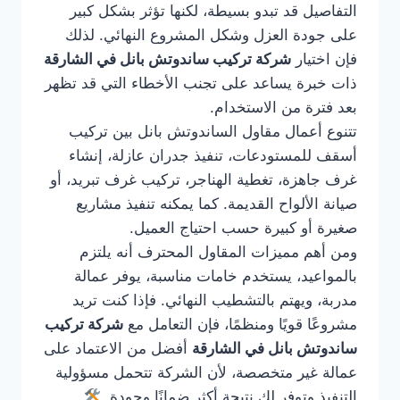
التفاصيل قد تبدو بسيطة، لكنها تؤثر بشكل كبير
على جودة العزل وشكل المشروع النهائي. لذلك
فإن اختيار
شركة تركيب ساندوتش بانل في الشارقة
ذات خبرة يساعد على تجنب الأخطاء التي قد تظهر
بعد فترة من الاستخدام.
تتنوع أعمال مقاول الساندوتش بانل بين تركيب
أسقف للمستودعات، تنفيذ جدران عازلة، إنشاء
غرف جاهزة، تغطية الهناجر، تركيب غرف تبريد، أو
صيانة الألواح القديمة. كما يمكنه تنفيذ مشاريع
صغيرة أو كبيرة حسب احتياج العميل.
ومن أهم مميزات المقاول المحترف أنه يلتزم
بالمواعيد، يستخدم خامات مناسبة، يوفر عمالة
مدربة، ويهتم بالتشطيب النهائي. فإذا كنت تريد
مشروعًا قويًا ومنظمًا، فإن التعامل مع
شركة تركيب
ساندوتش بانل في الشارقة
أفضل من الاعتماد على
عمالة غير متخصصة، لأن الشركة تتحمل مسؤولية
التنفيذ وتوفر لك نتيجة أكثر ضمانًا وجودة.