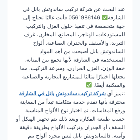
عند البحث عن شركة تركيب ساندوتش بانل في
الشارقة
0561986146 فأنت غالبًا تحتاج إلى
جهة متخصصة في تنفيذ حلول العزل والتركيب
للمستودعات، الهناجر، المصانع، المخازن، غرف
التبريد، والأسقف والجدران الصناعية. ألواح
الساندوتش بانل أصبحت من أهم المواد
المستخدمة في الشارقة لأنها تجمع بين المتانة،
خفة الوزن، العزل الحراري، وسرعة التركيب، مما
يجعلها اختيارًا مثاليًا للمشاريع التجارية والصناعية
والسكنية أيضًا.
تتميز أي
شركة تركيب ساندوتش بانل في الشارقة
محترفة بأنها تقدم خدمة متكاملة تبدأ من المعاينة
ورفع المقاسات، ثم اختيار نوع الألواح المناسبة
حسب طبيعة المكان، وبعد ذلك يتم تجهيز الهيكل أو
السقف أو الجدران وتركيب الألواح بطريقة دقيقة
وآمنة. فالساندوتش بانل ليس مجرد ألواح يتم