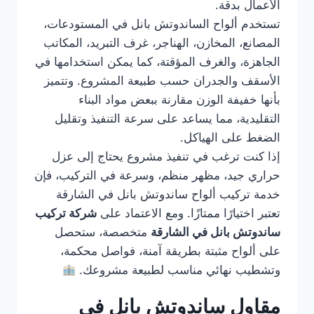
الأعمال بدقة.
تستخدم ألواح الساندوتش بانل في المستودعات،
المصانع، المخازن، الهناجر، غرف التبريد، المكاتب
الجاهزة، والغرف المؤقتة، كما يمكن استخدامها في
الأسقف والجدران حسب طبيعة المشروع. وتتميز
بأنها خفيفة الوزن مقارنة ببعض مواد البناء
التقليدية، مما يساعد على سرعة التنفيذ وتقليل
الضغط على الهياكل.
إذا كنت ترغب في تنفيذ مشروع يحتاج إلى عزل
حراري جيد، مظهر منظم، وسرعة في التركيب، فإن
خدمة تركيب ألواح ساندوتش بانل في الشارقة
تعتبر اختيارًا ممتازًا. ومع الاعتماد على
شركة تركيب
ساندوتش بانل في الشارقة
متخصصة، ستحصل
على ألواح مثبتة بطريقة آمنة، فواصل محكمة،
وتشطيب نهائي مناسب لطبيعة مشروعك.
مقاول ساندوتش بانل في