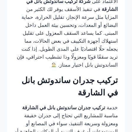
الاعتماد على
شركة تركيب ساندوتش بانل في
الشارقة
في تنفيذ الأسقف يوفر لك الكثير من
المزايا مثل سرعة الإنجاز، تقليل الحرارة، حماية
البضائع أو المعدات، وتحسين بيئة العمل داخل
المبنى. كما يساعد السقف المعزول على تقليل
استهلاك أجهزة التكييف في بعض الحالات، مما
يجعله حلًا اقتصاديًا على المدى الطويل. إذا كنت
تريد سقفًا قويًا ومعزولًا وذا تشطيب احترافي، فإن
الساندوتش بانل اختيار ممتاز.
تركيب جدران ساندوتش بانل
في الشارقة
خدمة
تركيب جدران ساندوتش بانل في الشارقة
مناسبة للمشاريع التي تحتاج إلى جدران خفيفة
ومعزولة وسريعة التنفيذ، سواء في المصانع أو
المستودعات أو غرف التبريد أو المكاتب الجاهزة أو