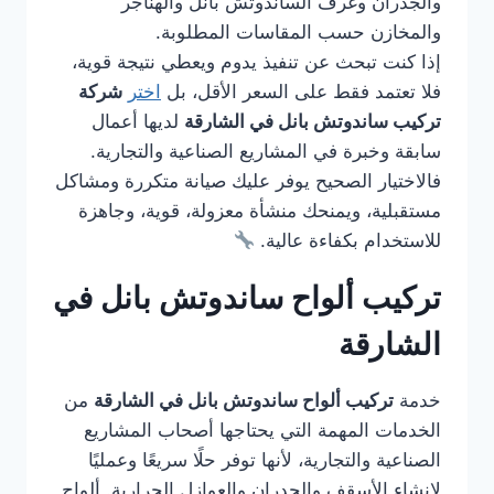
والجدران وغرف الساندوتش بانل والهناجر
والمخازن حسب المقاسات المطلوبة.
إذا كنت تبحث عن تنفيذ يدوم ويعطي نتيجة قوية،
فلا تعتمد فقط على السعر الأقل، بل
اختر
شركة
تركيب ساندوتش بانل في الشارقة
لديها أعمال
سابقة وخبرة في المشاريع الصناعية والتجارية.
فالاختيار الصحيح يوفر عليك صيانة متكررة ومشاكل
مستقبلية، ويمنحك منشأة معزولة، قوية، وجاهزة
للاستخدام بكفاءة عالية.
تركيب ألواح ساندوتش بانل في
الشارقة
خدمة
تركيب ألواح ساندوتش بانل في الشارقة
من
الخدمات المهمة التي يحتاجها أصحاب المشاريع
الصناعية والتجارية، لأنها توفر حلًا سريعًا وعمليًا
لإنشاء الأسقف والجدران والعوازل الحرارية. ألواح