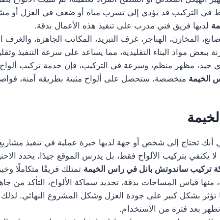
يط في التركيب قد يؤدي إلى تسرب مياه أو ضعف في العزل أو مشاك
مة
لديها فريق فني مدرب على تنفيذ هذه الأعمال بدقة.
نع، المخازن، الهناجر، غرف التبريد، المكاتب الجاهزة، والغرف 
ة ببعض مواد البناء التقليدية، مما يساعد على سرعة التنفيذ وتقل
جيد، مظهر منظم، وسرعة في التركيب، فإن خدمة تركيب ألواح سان
 الخيمة
متخصصة، ستحصل على ألواح مثبتة بطريقة آمنة، فوا
خيمة
 أنك تحتاج إلى شخص أو جهة لديها خبرة عملية في تنفيذ مشاريع ا
ا يكتفي بتركيب الألواح فقط، بل يدرس الموقع جيدًا، يحدد الاحتيا
 تركيب ساندوتش بانل في راس الخيمة
تمتلك فريقًا متكاملًا وخب
منها قياس المساحات بدقة، تحديد سماكة الألواح، التأكد من جاهزي
ها تؤثر بشكل كبير على جودة العزل وشكل المشروع النهائي. لذلك 
ظهر بعد فترة من الاستخدام.