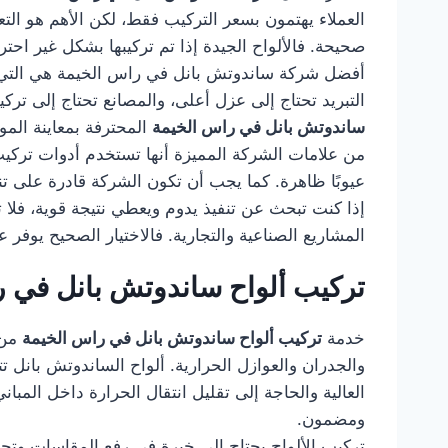
العملاء يهتمون بسعر التركيب فقط، لكن الأهم هو الت
صحيحة. فالألواح الجيدة إذا تم تركيبها بشكل غير ا
أفضل شركة ساندوتش بانل في راس الخيمة هي التي تو
التبريد تحتاج إلى عزل أعلى، والمصانع تحتاج إلى ترك
ساندوتش بانل في راس الخيمة
المحترفة بمعاينة الموق
من علامات الشركة المميزة أنها تستخدم أدوات تركيب م
عيوبًا ظاهرة. كما يجب أن تكون الشركة قادرة على 
إذا كنت تبحث عن تنفيذ يدوم ويعطي نتيجة قوية، فلا
المشاريع الصناعية والتجارية. فالاختيار الصحيح يوفر
تركيب ألواح ساندوتش بانل في 
خدمة
تركيب ألواح ساندوتش بانل في راس الخيمة
من ا
والجدران والعوازل الحرارية. ألواح الساندوتش بانل 
العالية والحاجة إلى تقليل انتقال الحرارة داخل المبا
ومضمون.
تركيب الألواح يحتاج إلى خبرة في رفع المقاسات وتج