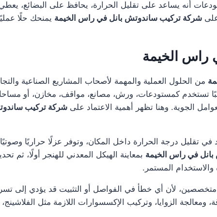
ات أنه يساعد على تقليل الحرارة، يحافظ على البضائع، يعطي شكل
على
شركة تركيب ساندوتش بانل في راس الخيمة
يمنحك حلًا عملي
 راس الخيمة
مة
من الحلول العملية والمهمة لأصحاب المشاريع الصناعية والتجار
غالبًا تستخدم كمستودعات، ورش، مصانع، مواقف، مخازن، أو مسا
عوامل الجوية. وهنا تظهر أهمية الاعتماد على
شركة تركيب ساندوت
د في تقليل درجة الحرارة داخل المكان، وتوفر عزلًا حراريًا وصوتي
انل في راس الخيمة
بمعاينة الهيكل المعدني للهنجر أولًا، ثم تحد
ة والاستخدام المستمر.
 متخصصين، لأن أي خطأ في الفواصل أو التثبيت قد يؤدي إلى تس
ة، ومعالجة الزوايا، وتركيب الإكسسوارات اللازمة مثل الفلاشينج، 