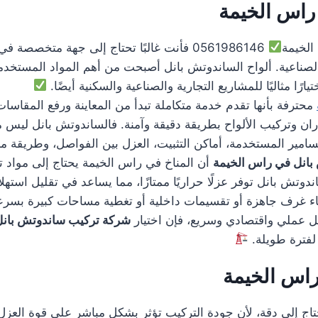
راس الخيمة
الخيمة
0561986146 فأنت غالبًا تحتاج إلى جهة متخص
لصناعية. ألواح الساندوتش بانل أصبحت من أهم المواد المستخدمة
رًا مثاليًا للمشاريع التجارية والصناعية والسكنية أيضًا.
محترفة بأنها تقدم خدمة متكاملة تبدأ من المعاينة ورفع المقاسات
ران وتركيب الألواح بطريقة دقيقة وآمنة. فالساندوتش بانل ليس مجر
ير المستخدمة، أماكن التثبيت، العزل بين الفواصل، وطريقة منع
انل في راس الخيمة
أن المناخ في راس الخيمة يحتاج إلى مواد 
تش بانل توفر عزلًا حراريًا ممتازًا، مما يساعد في تقليل استهلا
ء غرف جاهزة أو تقسيمات داخلية أو تغطية مساحات كبيرة بسرع
ى حل عملي واقتصادي وسريع، فإن اختيار
شركة تركيب ساندوتش بانل
وم لفترة طويلة.
اس الخيمة
اج إلى دقة، لأن جودة التركيب تؤثر بشكل مباشر على قوة العزل،