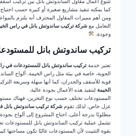
تتنوع أعمال مقاول الساندوتش بانل بين تركيب أسقف ل
كما يمكنه تنفيذ مشاريع صغيرة أو كبيرة حسب احتياج 
ومن أهم مميزات المقاول المحترف أنه يلتزم بالمواعيد
التعامل مع
شركة تركيب ساندوتش بانل في راس الخي
وجودة.
تركيب ساندوتش بانل للمستودع
تعتبر خدمة
تركيب ساندوتش بانل للمستودعات في را
الجوية، خاصة في بيئة مثل راس الخيمة. ألواح الساند
قوية للأسقف والجدران، كما أنها سهلة وسريعة الترك
الخيمة
لتنفيذ هذه الأعمال بجودة عالية.
المستودعات تختلف حسب نوع التخزين، فهناك مستودعات
عزل خاص. لذلك تقوم
شركة تركيب ساندوتش بانل ف
مطلوبًا بدرجة أعلى، احتاج المشروع إلى ألواح بجود
تشمل عملية تركيب الساندوتش بانل للمستودعات تجهيز 
بقوة التثبيت لأن المستودعات غالبًا تكون مساحتها كب