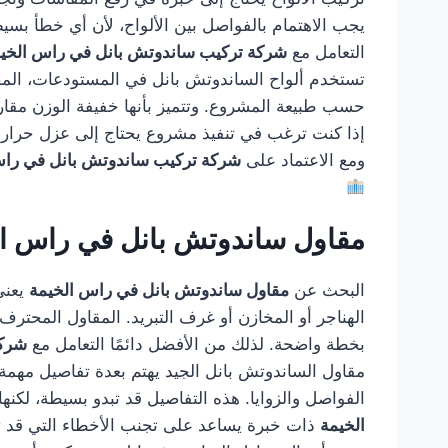
يجب الاهتمام بالفواصل بين الألواح، لأن أي خطأ بس
التعامل مع
شركة تركيب ساندوتش بانل في راس الخي
تستخدم ألواح الساندوتش بانل في المستودعات، المصا
حسب طبيعة المشروع. وتتميز بأنها خفيفة الوزن مقارن
إذا كنت ترغب في تنفيذ مشروع يحتاج إلى عزل حراري 
ومع الاعتماد على
شركة تركيب ساندوتش بانل في راس
مقاول ساندوتش بانل في راس ال
البحث عن
مقاول ساندوتش بانل في راس الخيمة
يعني
الهناجر أو المخازن أو غرف التبريد. المقاول المحترف ل
بخطة واضحة. لذلك من الأفضل دائمًا التعامل مع
شركة
مقاول الساندوتش بانل الجيد يهتم بعدة تفاصيل مهمة، 
الفواصل والزوايا. هذه التفاصيل قد تبدو بسيطة، لكن
الخيمة
ذات خبرة يساعد على تجنب الأخطاء التي قد ت