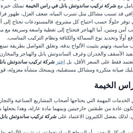
عامل مع
شركة تركيب ساندوتش بانل في راس الخيمة
تمتلك خبرة ف
حترافي قد تسبب مشاكل مثل تسرب المياه، ضعف العزل، ظهور فراغا
فر حلولًا حسب احتياج كل مشروع، فالمستودعات تحتاج إلى ألو
يب آمن ومتين، أما الهناجر فتحتاج إلى تغطية واسعة وسريعة مع م
ع أولًا وتحديد نوع السماكة والكثافة ونظام التركيب المناسب.
ناسبة، وتهتم بتثبيت الألواح بدقة، وتغلق الفواصل بطريقة تمنع 
تنفيذ الأسقف والجدران وغرف الساندوتش بانل والهناجر والمخا
 تعتمد فقط على السعر الأقل، بل
اختر
شركة تركيب ساندوتش بانل
 عليك صيانة متكررة ومشاكل مستقبلية، ويمنحك منشأة معزولة، قوي
راس الخيمة
لخدمات المهمة التي يحتاجها أصحاب المشاريع الصناعية والتجارية، 
تتكون عادة من طبقتين خارجيتين وبينهما مادة عازلة، وهذا يجعله
ني. لذلك يفضل الكثيرون الاعتماد على
شركة تركيب ساندوتش بانل 
هيز الهيكل المعدني أو السطح المراد تغطيته، ثم تثبيت الألواح