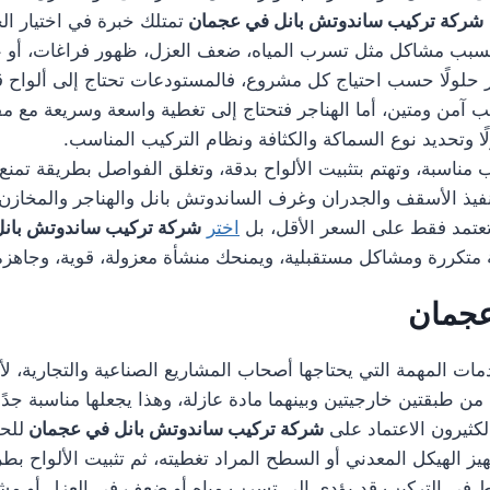
شركة تركيب ساندوتش بانل في عجمان
تمتلك خبرة في اختيار ال
قد تسبب مشاكل مثل تسرب المياه، ضعف العزل، ظهور فراغات، أو ع
لولًا حسب احتياج كل مشروع، فالمستودعات تحتاج إلى ألواح قو
يب آمن ومتين، أما الهناجر فتحتاج إلى تغطية واسعة وسريعة مع م
لًا وتحديد نوع السماكة والكثافة ونظام التركيب المناسب.
ناسبة، وتهتم بتثبيت الألواح بدقة، وتغلق الفواصل بطريقة تمنع 
تنفيذ الأسقف والجدران وغرف الساندوتش بانل والهناجر والمخا
 تعتمد فقط على السعر الأقل، بل
اختر
شركة تركيب ساندوتش بان
نة متكررة ومشاكل مستقبلية، ويمنحك منشأة معزولة، قوية، وجاهزة
عجمان
ات المهمة التي يحتاجها أصحاب المشاريع الصناعية والتجارية، لأنه
 من طبقتين خارجيتين وبينهما مادة عازلة، وهذا يجعلها مناسبة ج
لكثيرون الاعتماد على
شركة تركيب ساندوتش بانل في عجمان
للح
هيز الهيكل المعدني أو السطح المراد تغطيته، ثم تثبيت الألواح
يط في التركيب قد يؤدي إلى تسرب مياه أو ضعف في العزل أو مشاك