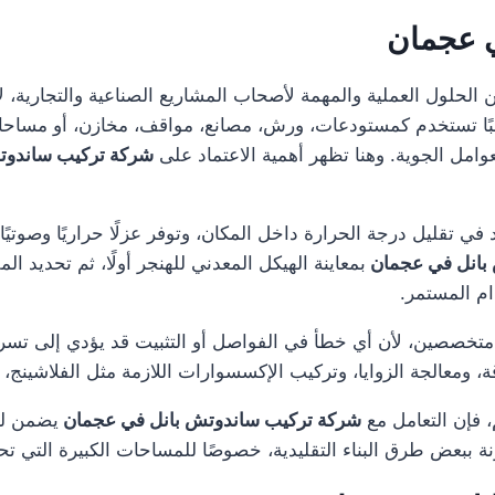
ي عجمان
 الحلول العملية والمهمة لأصحاب المشاريع الصناعية والتجارية، ل
غالبًا تستخدم كمستودعات، ورش، مصانع، مواقف، مخازن، أو مسا
عوامل الجوية. وهنا تظهر أهمية الاعتماد على
شركة تركيب ساندوت
د في تقليل درجة الحرارة داخل المكان، وتوفر عزلًا حراريًا وصوتي
بانل في عجمان
بمعاينة الهيكل المعدني للهنجر أولًا، ثم تحديد ال
ام المستمر.
 متخصصين، لأن أي خطأ في الفواصل أو التثبيت قد يؤدي إلى تس
ة، ومعالجة الزوايا، وتركيب الإكسسوارات اللازمة مثل الفلاشينج، 
 فإن التعامل مع
شركة تركيب ساندوتش بانل في عجمان
يضمن لك 
قارنة ببعض طرق البناء التقليدية، خصوصًا للمساحات الكبيرة التي 