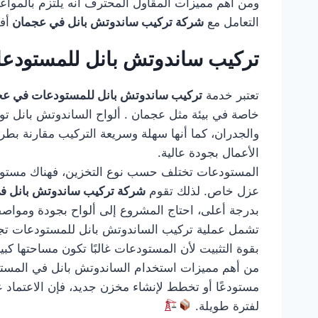
ومن أهم مميزات المقاول المحترف أنه يلتزم بالمواعيد
التعامل مع
شركة تركيب ساندوتش بانل في عجمان
أف
تركيب ساندوتش بانل للمستودع
تعتبر خدمة
تركيب ساندوتش بانل للمستودعات في ع
خاصة في بيئة مثل عجمان . ألواح الساندوتش بانل توف
والجدران، كما أنها سهلة وسريعة التركيب مقارنة بط
الأعمال بجودة عالية.
المستودعات تختلف حسب نوع التخزين، فهناك مستودعات
عزل خاص. لذلك تقوم
شركة تركيب ساندوتش بانل 
بدرجة أعلى، احتاج المشروع إلى ألواح بجودة ومواصف
تشمل عملية تركيب الساندوتش بانل للمستودعات تجهيز 
بقوة التثبيت لأن المستودعات غالبًا تكون مساحتها كب
من أهم مميزات استخدام الساندوتش بانل في المستودع
مستودعًا أو تخطط لإنشاء مخزن جديد، فإن الاعتماد 
لفترة طويلة.