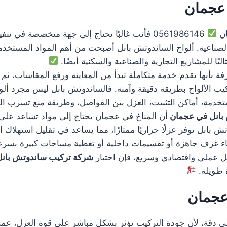
عجمان
ان
0561986146 فأنت غالبًا تحتاج إلى جهة متخصصة في
لصناعية. ألواح الساندوتش بانل أصبحت من أهم المواد المستخدمة 
ليًا للمشاريع التجارية والصناعية والسكنية أيضًا.
فة بأنها تقدم خدمة متكاملة تبدأ من المعاينة ورفع المقاسات، ثم 
كيب الألواح بطريقة دقيقة وآمنة. فالساندوتش بانل ليس مجرد ألوا
دمة، أماكن التثبيت، العزل بين الفواصل، وطريقة منع تسرب المي
بانل في عجمان
أن المناخ في عجمان يحتاج إلى مواد تساعد على
بانل توفر عزلًا حراريًا ممتازًا، مما يساعد في تقليل استهلاك ا
ء غرف جاهزة أو تقسيمات داخلية أو تغطية مساحات كبيرة بسرع
ى حل عملي واقتصادي وسريع، فإن اختيار
شركة تركيب ساندوتش بان
رة طويلة.
عجمان
لى دقة، لأن جودة التركيب تؤثر بشكل مباشر على قوة العزل، عمر 