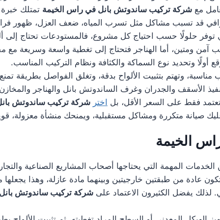
عامل مع
شركة تركيب ساندوتش بانل في راس الخيمة
تمتلك خبرة ف
حترافي قد تسبب مشاكل مثل تسرب المياه، ضعف العزل، ظهور فراغا
فر حلولًا حسب احتياج كل مشروع، فالمستودعات تحتاج إلى ألو
يب آمن ومتين، أما الهناجر فتحتاج إلى تغطية واسعة وسريعة مع م
ع أولًا وتحديد نوع السماكة والكثافة ونظام التركيب المناسب.
ناسبة، وتهتم بتثبيت الألواح بدقة، وتغلق الفواصل بطريقة تمنع 
تنفيذ الأسقف والجدران وغرف الساندوتش بانل والهناجر والمخا
 تعتمد فقط على السعر الأقل، بل
اختر
شركة تركيب ساندوتش بانل
 عليك صيانة متكررة ومشاكل مستقبلية، ويمنحك منشأة معزولة، قوي
راس الخيمة
لخدمات المهمة التي يحتاجها أصحاب المشاريع الصناعية والتجارية، 
تتكون عادة من طبقتين خارجيتين وبينهما مادة عازلة، وهذا يجعله
ني. لذلك يفضل الكثيرون الاعتماد على
شركة تركيب ساندوتش بانل 
هيز الهيكل المعدني أو السطح المراد تغطيته، ثم تثبيت الألواح