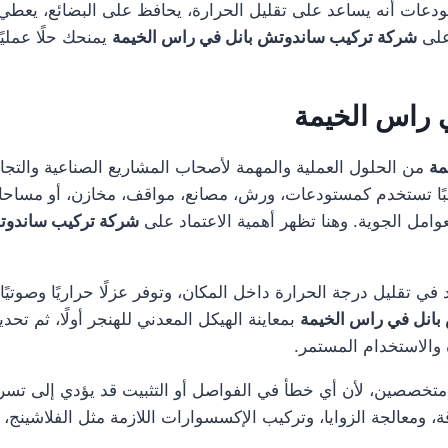
ات أنه يساعد على تقليل الحرارة، يحافظ على البضائع، يعطي شكل
على
شركة تركيب ساندوتش بانل في راس الخيمة
يمنحك حلًا عملي
 راس الخيمة
مة
من الحلول العملية والمهمة لأصحاب المشاريع الصناعية والتجار
غالبًا تستخدم كمستودعات، ورش، مصانع، مواقف، مخازن، أو مسا
عوامل الجوية. وهنا تظهر أهمية الاعتماد على
شركة تركيب ساندوت
د في تقليل درجة الحرارة داخل المكان، وتوفر عزلًا حراريًا وصوتي
انل في راس الخيمة
بمعاينة الهيكل المعدني للهنجر أولًا، ثم تحد
ة والاستخدام المستمر.
 متخصصين، لأن أي خطأ في الفواصل أو التثبيت قد يؤدي إلى تس
ة، ومعالجة الزوايا، وتركيب الإكسسوارات اللازمة مثل الفلاشينج، 