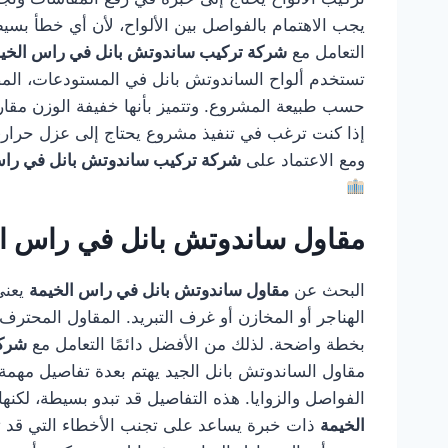
يجب الاهتمام بالفواصل بين الألواح، لأن أي خطأ بس
التعامل مع
شركة تركيب ساندوتش بانل في راس الخي
تستخدم ألواح الساندوتش بانل في المستودعات، المصا
حسب طبيعة المشروع. وتتميز بأنها خفيفة الوزن مقارن
إذا كنت ترغب في تنفيذ مشروع يحتاج إلى عزل حراري 
ومع الاعتماد على
شركة تركيب ساندوتش بانل في راس
مقاول ساندوتش بانل في راس ال
البحث عن
مقاول ساندوتش بانل في راس الخيمة
يعني
الهناجر أو المخازن أو غرف التبريد. المقاول المحترف ل
بخطة واضحة. لذلك من الأفضل دائمًا التعامل مع
شركة
مقاول الساندوتش بانل الجيد يهتم بعدة تفاصيل مهمة، 
الفواصل والزوايا. هذه التفاصيل قد تبدو بسيطة، لكن
الخيمة
ذات خبرة يساعد على تجنب الأخطاء التي قد ت