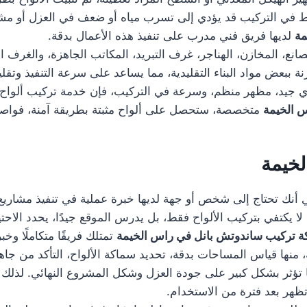
يط في التركيب قد يؤدي إلى تسرب مياه أو ضعف في العزل أو مشاك
مة
لديها فريق فني مدرب على تنفيذ هذه الأعمال بدقة.
نع، المخازن، الهناجر، غرف التبريد، المكاتب الجاهزة، والغرف 
ة ببعض مواد البناء التقليدية، مما يساعد على سرعة التنفيذ وتقل
جيد، مظهر منظم، وسرعة في التركيب، فإن خدمة تركيب ألواح سان
 الخيمة
متخصصة، ستحصل على ألواح مثبتة بطريقة آمنة، فوا
خيمة
 أنك تحتاج إلى شخص أو جهة لديها خبرة عملية في تنفيذ مشاريع ا
ا يكتفي بتركيب الألواح فقط، بل يدرس الموقع جيدًا، يحدد الاحتيا
 تركيب ساندوتش بانل في راس الخيمة
تمتلك فريقًا متكاملًا وخب
منها قياس المساحات بدقة، تحديد سماكة الألواح، التأكد من جاهزي
ها تؤثر بشكل كبير على جودة العزل وشكل المشروع النهائي. لذلك 
ظهر بعد فترة من الاستخدام.