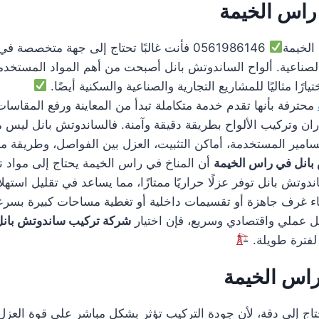
راس الخيمة
الخيمة
0561986146 فأنت غالبًا تحتاج إلى جهة متخص
لصناعية. ألواح الساندوتش بانل أصبحت من أهم المواد المستخدمة
رًا مثاليًا للمشاريع التجارية والصناعية والسكنية أيضًا.
محترفة بأنها تقدم خدمة متكاملة تبدأ من المعاينة ورفع المقاسات
ران وتركيب الألواح بطريقة دقيقة وآمنة. فالساندوتش بانل ليس مجر
ير المستخدمة، أماكن التثبيت، العزل بين الفواصل، وطريقة منع
انل في راس الخيمة
أن المناخ في راس الخيمة يحتاج إلى مواد 
تش بانل توفر عزلًا حراريًا ممتازًا، مما يساعد في تقليل استهلا
ء غرف جاهزة أو تقسيمات داخلية أو تغطية مساحات كبيرة بسرع
ى حل عملي واقتصادي وسريع، فإن اختيار
شركة تركيب ساندوتش بانل
وم لفترة طويلة.
اس الخيمة
اج إلى دقة، لأن جودة التركيب تؤثر بشكل مباشر على قوة العزل،