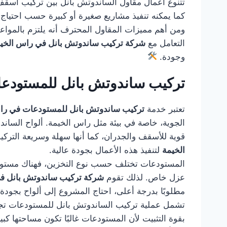
تتنوع أعمال مقاول الساندوتش بانل بين تركيب أسقف ل
كما يمكنه تنفيذ مشاريع صغيرة أو كبيرة حسب احتياج 
ومن أهم مميزات المقاول المحترف أنه يلتزم بالمواعيد
التعامل مع
شركة تركيب ساندوتش بانل في راس الخي
وجودة.
تركيب ساندوتش بانل للمستودع
تعتبر خدمة
تركيب ساندوتش بانل للمستودعات في را
الجوية، خاصة في بيئة مثل راس الخيمة. ألواح الساند
قوية للأسقف والجدران، كما أنها سهلة وسريعة الترك
الخيمة
لتنفيذ هذه الأعمال بجودة عالية.
المستودعات تختلف حسب نوع التخزين، فهناك مستودعات
عزل خاص. لذلك تقوم
شركة تركيب ساندوتش بانل ف
مطلوبًا بدرجة أعلى، احتاج المشروع إلى ألواح بجود
تشمل عملية تركيب الساندوتش بانل للمستودعات تجهيز 
بقوة التثبيت لأن المستودعات غالبًا تكون مساحتها كب