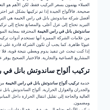
العملاء يهتمون بسعر التركيب فقط، لكن الأهم هو الت
صحيحة. فالألواح الجيدة إذا تم تركيبها بشكل غير ا
أفضل شركة ساندوتش بانل في راس الخيمة هي التي تو
التبريد تحتاج إلى عزل أعلى، والمصانع تحتاج إلى ترك
ساندوتش بانل في راس الخيمة
المحترفة بمعاينة الموق
من علامات الشركة المميزة أنها تستخدم أدوات تركيب م
عيوبًا ظاهرة. كما يجب أن تكون الشركة قادرة على 
إذا كنت تبحث عن تنفيذ يدوم ويعطي نتيجة قوية، فلا
المشاريع الصناعية والتجارية. فالاختيار الصحيح يوفر
تركيب ألواح ساندوتش بانل في 
خدمة
تركيب ألواح ساندوتش بانل في راس الخيمة
من ا
والجدران والعوازل الحرارية. ألواح الساندوتش بانل 
العالية والحاجة إلى تقليل انتقال الحرارة داخل المبا
ومضمون.
تركيب الألواح يحتاج إلى خبرة في رفع المقاسات وتج