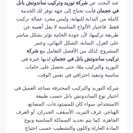
عند البحث عن
شركة توريد وتركيب ساندوتش بانل
في عجمان
فأنت تحتاج إلى جهة توفر لك الخدمة
كاملة من البداية للنهاية، وليس مجرد عمالة تركيب
فقط. فاختيار الألواح المناسبة لا يقل أهمية عن
طريقة تركيبها، لأن جودة الخامة تؤثر بشكل مباشر
على العزل، المتانة، الشكل النهائي، وعمر
المشروع. لذلك من الأفضل التعامل مع
شركة
تركيب ساندوتش بانل في عجمان
لديها خبرة في
التوريد والتركيب معًا، حتى تحصل على خامات
مناسبة وتنفيذ احترافي في نفس الوقت.
شركة التوريد والتركيب المحترفة تساعد العميل في
اختيار نوع الساندوتش بانل حسب طبيعة
الاستخدام، سواء كان للمستودعات، المصانع،
الهناجر، غرف التبريد، الأسقف، الجدران، أو الغرف
الجاهزة. كما يتم تحديد السماكة المناسبة ونوع
المادة العازلة واللون والتشطيب حسب احتياج