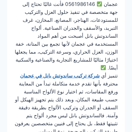
عجمان
0561986146 فأنت غالبًا تحتاج إلى
جهة متخصصة في تنفيذ حلول العزل والتركيب
للمستودعات، الهناجر، المصانع، المخازن، غرف
التبريد، والأسقف والجدران الصناعية. ألواح
الساندوتش بانل أصبحت من أهم المواد
المستخدمة في عجمان لأنها تجمع بين المتانة، خفة
الوزن، العزل الحراري، وسرعة التركيب، مما يجعلها
اختيارًا مثاليًا للمشاريع التجارية والصناعية والسكنية
أيضًا.
تتميز أي
شركة تركيب ساندوتش بانل في عجمان
محترفة بأنها تقدم خدمة متكاملة تبدأ من المعاينة
ورفع المقاسات، ثم اختيار نوع الألواح المناسبة
حسب طبيعة المكان، وبعد ذلك يتم تجهيز الهيكل أو
السقف أو الجدران وتركيب الألواح بطريقة دقيقة
وآمنة. فالساندوتش بانل ليس مجرد ألواح يتم
تثبيتها فقط، بل يحتاج إلى فنيين متخصصين يعرفون
طريقة التركيب الصحيحة، نوع المسامير