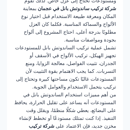
ومستودعات تحتاج إلى عزل خاص. لذلك تقوم
شركة تركيب ساندوتش بانل في عجمان
بمعاينة
المكان ومعرفة طبيعة الاستخدام قبل اختيار نوع
الألواح والسماكة المناسبة. فكلما كان العزل
مطلوبًا بدرجة أعلى، احتاج المشروع إلى ألواح
بجودة ومواصفات مناسبة.
تشمل عملية تركيب الساندوتش بانل للمستودعات
تجهيز الهيكل، تركيب الألواح في الأسقف أو
الجدران، تثبيت الفواصل، معالجة الزوايا، ومنع
التسربات. كما يجب الاهتمام بقوة التثبيت لأن
المستودعات غالبًا تكون مساحتها كبيرة وتحتاج إلى
تركيب يتحمل الاستخدام والعوامل الجوية.
من أهم مميزات استخدام الساندوتش بانل في
المستودعات أنه يساعد على تقليل الحرارة، يحافظ
على البضائع، يعطي شكلًا منظمًا، ويقلل وقت
التنفيذ. إذا كنت تمتلك مستودعًا أو تخطط لإنشاء
مخزن جديد، فإن الاعتماد على
شركة تركيب