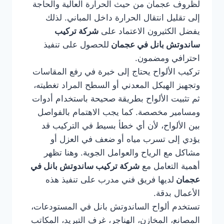
لظروف عجمان من حيث الحرارة العالية والحاجة
إلى تقليل انتقال الحرارة داخل المباني. لذلك
يفضل الكثيرون الاعتماد على
شركة تركيب
ساندوتش بانل في عجمان
للحصول على تنفيذ
احترافي ومضمون.
تركيب الألواح يحتاج إلى خبرة في رفع المقاسات
وتجهيز الهيكل المعدني أو السطح المراد تغطيته،
ثم تثبيت الألواح بطريقة صحيحة باستخدام أدوات
ومسامير مخصصة. كما يجب الاهتمام بالفواصل
بين الألواح، لأن أي خطأ بسيط في التركيب قد
يؤدي إلى تسرب مياه أو ضعف في العزل أو
مشاكل مع الرياح والعوامل الجوية. وهنا تظهر
أهمية التعامل مع
شركة تركيب ساندوتش بانل في
عجمان
لديها فريق فني مدرب على تنفيذ هذه
الأعمال بدقة.
تستخدم ألواح الساندوتش بانل في المستودعات،
المصانع، المخازن، الهناجر، غرف التبريد، المكاتب