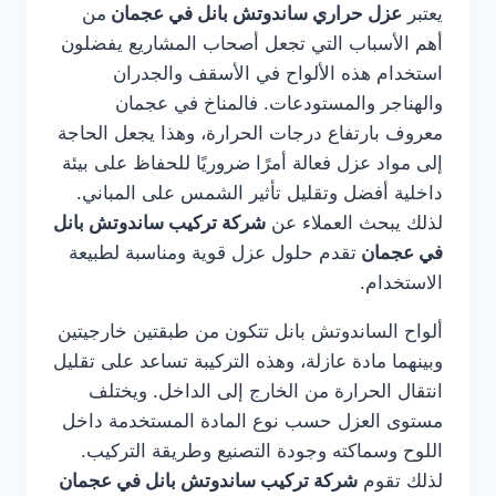
يعتبر
عزل حراري ساندوتش بانل في عجمان
من
أهم الأسباب التي تجعل أصحاب المشاريع يفضلون
استخدام هذه الألواح في الأسقف والجدران
والهناجر والمستودعات. فالمناخ في عجمان
معروف بارتفاع درجات الحرارة، وهذا يجعل الحاجة
إلى مواد عزل فعالة أمرًا ضروريًا للحفاظ على بيئة
داخلية أفضل وتقليل تأثير الشمس على المباني.
لذلك يبحث العملاء عن
شركة تركيب ساندوتش بانل
في عجمان
تقدم حلول عزل قوية ومناسبة لطبيعة
الاستخدام.
ألواح الساندوتش بانل تتكون من طبقتين خارجيتين
وبينهما مادة عازلة، وهذه التركيبة تساعد على تقليل
انتقال الحرارة من الخارج إلى الداخل. ويختلف
مستوى العزل حسب نوع المادة المستخدمة داخل
اللوح وسماكته وجودة التصنيع وطريقة التركيب.
لذلك تقوم
شركة تركيب ساندوتش بانل في عجمان