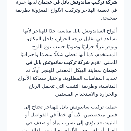
شركة تركيب ساندوتش بانل في عجمان
لديها خبرة
في تغطية الهناجر وتركيب الألواح المعزولة بطريقة
صحيحة.
ألواح الساندوتش بانل مناسبة جدًا للهناجر لأنها
تساعد في تقليل درجة الحرارة داخل المكان،
وتوفر عزلًا حراريًا وصوتيًا حسب نوع اللوح
المستخدم، كما أنها تعطي شكلًا منظمًا واحترافيًا
للمبنى. تقوم
شركة تركيب ساندوتش بانل في
عجمان
بمعاينة الهيكل المعدني للهنجر أولًا، ثم
تحديد المقاسات المطلوبة، واختيار سماكة الألواح
المناسبة، وطريقة التثبيت التي تتحمل الرياح
والحرارة والاستخدام المستمر.
عملية تركيب ساندوتش بانل للهناجر تحتاج إلى
فنيين متخصصين، لأن أي خطأ في الفواصل أو
التثبيت قد يؤدي إلى تسرب مياه أو ضعف في
العزل أو تلف بعض الألواح مع الوقت. لذلك تهتم