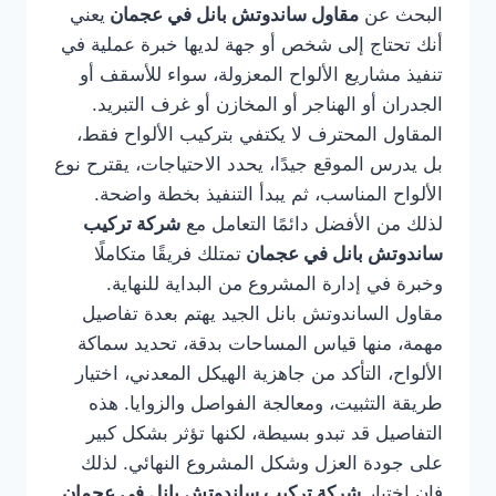
البحث عن
مقاول ساندوتش بانل في عجمان
يعني
أنك تحتاج إلى شخص أو جهة لديها خبرة عملية في
تنفيذ مشاريع الألواح المعزولة، سواء للأسقف أو
الجدران أو الهناجر أو المخازن أو غرف التبريد.
المقاول المحترف لا يكتفي بتركيب الألواح فقط،
بل يدرس الموقع جيدًا، يحدد الاحتياجات، يقترح نوع
الألواح المناسب، ثم يبدأ التنفيذ بخطة واضحة.
لذلك من الأفضل دائمًا التعامل مع
شركة تركيب
ساندوتش بانل في عجمان
تمتلك فريقًا متكاملًا
وخبرة في إدارة المشروع من البداية للنهاية.
مقاول الساندوتش بانل الجيد يهتم بعدة تفاصيل
مهمة، منها قياس المساحات بدقة، تحديد سماكة
الألواح، التأكد من جاهزية الهيكل المعدني، اختيار
طريقة التثبيت، ومعالجة الفواصل والزوايا. هذه
التفاصيل قد تبدو بسيطة، لكنها تؤثر بشكل كبير
على جودة العزل وشكل المشروع النهائي. لذلك
فإن اختيار
شركة تركيب ساندوتش بانل في عجمان