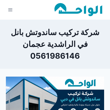
لتجاوز
لى
لمحتوى
شركة تركيب ساندوتش بانل
في الراشدية عجمان
0561986146