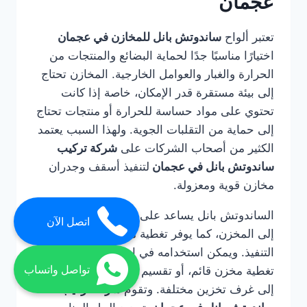
عجمان
تعتبر ألواح
ساندوتش بانل للمخازن في عجمان
اختيارًا مناسبًا جدًا لحماية البضائع والمنتجات من
الحرارة والغبار والعوامل الخارجية. المخازن تحتاج
إلى بيئة مستقرة قدر الإمكان، خاصة إذا كانت
تحتوي على مواد حساسة للحرارة أو منتجات تحتاج
إلى حماية من التقلبات الجوية. ولهذا السبب يعتمد
الكثير من أصحاب الشركات على
شركة تركيب
ساندوتش بانل في عجمان
لتنفيذ أسقف وجدران
مخازن قوية ومعزولة.
الساندوتش بانل يساعد على تقليل دخول الحرارة
اتصل الآن
إلى المخزن، كما يوفر تغطية منظمة وسريعة
التنفيذ. ويمكن استخدامه في إنشاء مخزن كامل، أو
تواصل واتساب
تغطية مخزن قائم، أو تقسيم المساحات الداخلية
إلى غرف تخزين مختلفة. وتقوم
شركة تركيب