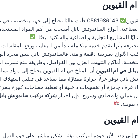
 القيوين
يوين
0561986146 فأنت غالبًا تحتاج إلى جهة متخصصة
صناعية. ألواح الساندوتش بانل أصبحت من أهم المواد المستخدمة ف
ليًا للمشاريع التجارية والصناعية والسكنية أيضًا.
ترفة بأنها تقدم خدمة متكاملة تبدأ من المعاينة ورفع المقاسات، 
كيب الألواح بطريقة دقيقة وآمنة. فالساندوتش بانل ليس مجرد ألوا
دمة، أماكن التثبيت، العزل بين الفواصل، وطريقة منع تسرب المي
انل في ام القيوين
أن المناخ في ام القيوين يحتاج إلى مواد تس
بانل توفر عزلًا حراريًا ممتازًا، مما يساعد في تقليل استهلاك ا
ء غرف جاهزة أو تقسيمات داخلية أو تغطية مساحات كبيرة بسرع
ى حل عملي واقتصادي وسريع، فإن اختيار
شركة تركيب ساندوتش بانل 
رة طويلة.
 القيوين
 إلى دقة، لأن جودة التركيب تؤثر بشكل مباشر على قوة العزل، ع