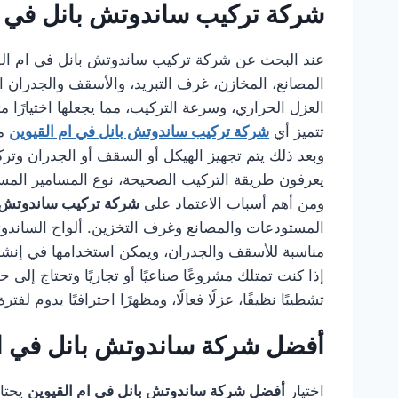
شركة تركيب ساندوتش بانل في ام
عند البحث عن شركة تركيب ساندوتش بانل في ام الق
المصانع، المخازن، غرف التبريد، والأسقف والجدران ال
العزل الحراري، وسرعة التركيب، مما يجعلها اختيارًا مثا
تتميز أي
شركة تركيب ساندوتش بانل في ام القيوين
مح
وبعد ذلك يتم تجهيز الهيكل أو السقف أو الجدران وتر
يعرفون طريقة التركيب الصحيحة، نوع المسامير المستخ
ومن أهم أسباب الاعتماد على
شركة تركيب ساندوتش ب
المستودعات والمصانع وغرف التخزين. ألواح الساندوتش 
مناسبة للأسقف والجدران، ويمكن استخدامها في إنشا
إذا كنت تمتلك مشروعًا صناعيًا أو تجاريًا وتحتاج إل
تشطيبًا نظيفًا، عزلًا فعالًا، ومظهرًا احترافيًا يدوم لفت
أفضل شركة ساندوتش بانل في ام
اختيار
أفضل شركة ساندوتش بانل في ام القيوين
يحتاج