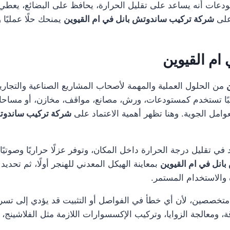
ات أنه يساعد على تقليل الحرارة، يحافظ على البضائع، يعطي شكل
على
شركة تركيب ساندوتش بانل في ام القيوين
يمنحك حلًا عمليًا
ام القيوين
من الحلول العملية والمهمة لأصحاب المشاريع الصناعية والتجارية
غالبًا تستخدم كمستودعات، ورش، مصانع، مواقف، مخازن، أو مسا
عوامل الجوية. وهنا تظهر أهمية الاعتماد على
شركة تركيب ساندوتش
د في تقليل درجة الحرارة داخل المكان، وتوفر عزلًا حراريًا وصوتي
انل في ام القيوين
بمعاينة الهيكل المعدني للهنجر أولًا، ثم تحدي
ة والاستخدام المستمر.
 متخصصين، لأن أي خطأ في الفواصل أو التثبيت قد يؤدي إلى تس
ة، ومعالجة الزوايا، وتركيب الإكسسوارات اللازمة مثل الفلاشينج، 