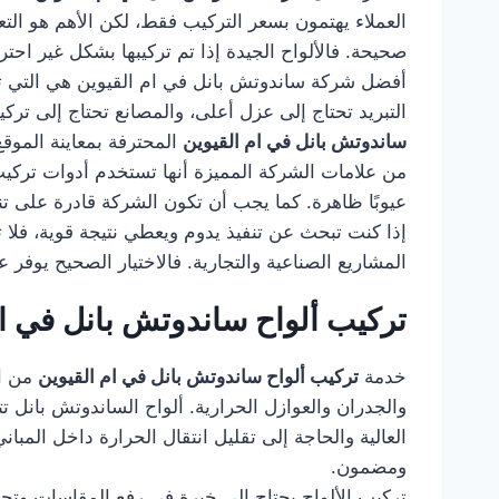
العملاء يهتمون بسعر التركيب فقط، لكن الأهم هو الت
صحيحة. فالألواح الجيدة إذا تم تركيبها بشكل غير ا
أفضل شركة ساندوتش بانل في ام القيوين هي التي تو
التبريد تحتاج إلى عزل أعلى، والمصانع تحتاج إلى ترك
ساندوتش بانل في ام القيوين
المحترفة بمعاينة الموقع
من علامات الشركة المميزة أنها تستخدم أدوات تركيب م
عيوبًا ظاهرة. كما يجب أن تكون الشركة قادرة على 
إذا كنت تبحث عن تنفيذ يدوم ويعطي نتيجة قوية، فلا
المشاريع الصناعية والتجارية. فالاختيار الصحيح يوفر
تركيب ألواح ساندوتش بانل في ام
خدمة
تركيب ألواح ساندوتش بانل في ام القيوين
من ال
والجدران والعوازل الحرارية. ألواح الساندوتش بانل ت
العالية والحاجة إلى تقليل انتقال الحرارة داخل المبا
ومضمون.
تركيب الألواح يحتاج إلى خبرة في رفع المقاسات وتج