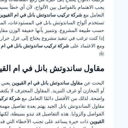
يجب الاهتمام بالفواصل بين الألواح، لأن أي خطأ بس
التعامل مع
شركة تركيب ساندوتش بانل في ام القيوين
تستخدم ألواح الساندوتش بانل في المستودعات، المصا
حسب طبيعة المشروع. وتتميز بأنها خفيفة الوزن مقارن
إذا كنت ترغب في تنفيذ مشروع يحتاج إلى عزل حراري ج
ومع الاعتماد على
شركة تركيب ساندوتش بانل في ام ا
مقاول ساندوتش بانل في ام القي
البحث عن
مقاول ساندوتش بانل في ام القيوين
يعني أ
أو المخازن أو غرف التبريد. المقاول المحترف لا يكتفي
واضحة. لذلك من الأفضل دائمًا التعامل مع
شركة تركي
مقاول الساندوتش بانل الجيد يهتم بعدة تفاصيل مهمة، 
الفواصل والزوايا. هذه التفاصيل قد تبدو بسيطة، لكن
القيوين
ذات خبرة يساعد على تجنب الأخطاء التي قد ت