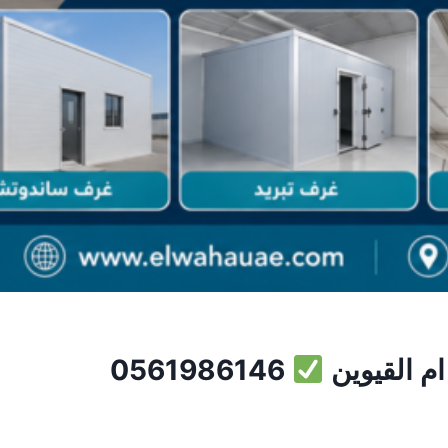
م القيوين
0561986146