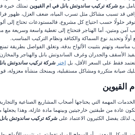
عامل مع
شركة تركيب ساندوتش بانل في ام القيوين
تمتلك خبرة في 
حترافي قد تسبب مشاكل مثل تسرب المياه، ضعف العزل، ظهور فراغا
فر حلولًا حسب احتياج كل مشروع، فالمستودعات تحتاج إلى ألوا
يب آمن ومتين، أما الهناجر فتحتاج إلى تغطية واسعة وسريعة مع م
 أولًا وتحديد نوع السماكة والكثافة ونظام التركيب المناسب.
ناسبة، وتهتم بتثبيت الألواح بدقة، وتغلق الفواصل بطريقة تمنع 
تنفيذ الأسقف والجدران وغرف الساندوتش بانل والهناجر والمخا
 تعتمد فقط على السعر الأقل، بل
اختر
شركة تركيب ساندوتش بانل 
 عليك صيانة متكررة ومشاكل مستقبلية، ويمنحك منشأة معزولة، قوي
 القيوين
خدمات المهمة التي يحتاجها أصحاب المشاريع الصناعية والتجارية، لأ
تكون عادة من طبقتين خارجيتين وبينهما مادة عازلة، وهذا يجعلها
ني. لذلك يفضل الكثيرون الاعتماد على
شركة تركيب ساندوتش بانل 
هيز الهيكل المعدني أو السطح المراد تغطيته، ثم تثبيت الألواح