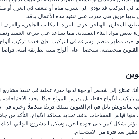
يط في التركيب قد يؤدي إلى تسرب مياه أو ضعف في العزل أو مشاك
لديها فريق فني مدرب على تنفيذ هذه الأعمال بدقة.
نع، المخازن، الهناجر، غرف التبريد، المكاتب الجاهزة، والغرف 
ة ببعض مواد البناء التقليدية، مما يساعد على سرعة التنفيذ وتقل
يد، مظهر منظم، وسرعة في التركيب، فإن خدمة تركيب ألواح ساندو
لقيوين
متخصصة، ستحصل على ألواح مثبتة بطريقة آمنة، فواصل
وين
نك تحتاج إلى شخص أو جهة لديها خبرة عملية في تنفيذ مشاريع الأ
 بتركيب الألواح فقط، بل يدرس الموقع جيدًا، يحدد الاحتياجات، يق
ب ساندوتش بانل في ام القيوين
تمتلك فريقًا متكاملًا وخبرة في إد
منها قياس المساحات بدقة، تحديد سماكة الألواح، التأكد من جاهزي
ها تؤثر بشكل كبير على جودة العزل وشكل المشروع النهائي. لذلك 
ظهر بعد فترة من الاستخدام.