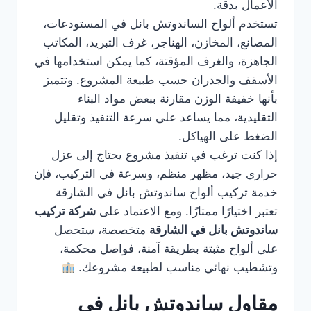
الأعمال بدقة.
تستخدم ألواح الساندوتش بانل في المستودعات،
المصانع، المخازن، الهناجر، غرف التبريد، المكاتب
الجاهزة، والغرف المؤقتة، كما يمكن استخدامها في
الأسقف والجدران حسب طبيعة المشروع. وتتميز
بأنها خفيفة الوزن مقارنة ببعض مواد البناء
التقليدية، مما يساعد على سرعة التنفيذ وتقليل
الضغط على الهياكل.
إذا كنت ترغب في تنفيذ مشروع يحتاج إلى عزل
حراري جيد، مظهر منظم، وسرعة في التركيب، فإن
خدمة تركيب ألواح ساندوتش بانل في الشارقة
تعتبر اختيارًا ممتازًا. ومع الاعتماد على
شركة تركيب
ساندوتش بانل في الشارقة
متخصصة، ستحصل
على ألواح مثبتة بطريقة آمنة، فواصل محكمة،
وتشطيب نهائي مناسب لطبيعة مشروعك.
مقاول ساندوتش بانل في