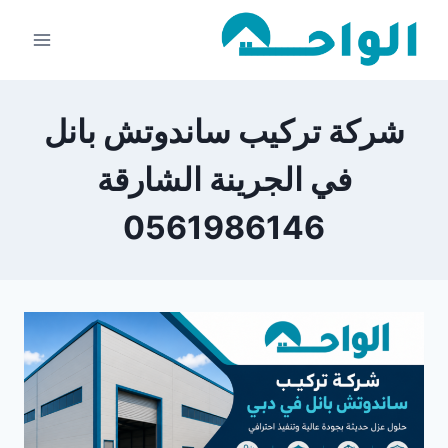
لتجاوز
لى
لمحتوى
شركة تركيب ساندوتش بانل
في الجرينة الشارقة
0561986146