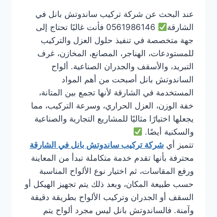
عند البحث عن شركة تركيب ساندوتش بانل في
الشارقة
0561986146 فأنت غالبًا تحتاج إلى
جهة متخصصة في تنفيذ حلول العزل والتركيب
للمستودعات، الهناجر، المصانع، المخازن، غرف
التبريد، والأسقف والجدران الصناعية. ألواح
الساندوتش بانل أصبحت من أهم المواد
المستخدمة في الشارقة لأنها تجمع بين المتانة،
خفة الوزن، العزل الحراري، وسرعة التركيب، مما
يجعلها اختيارًا مثاليًا للمشاريع التجارية والصناعية
والسكنية أيضًا.
تتميز أي
شركة تركيب ساندوتش بانل في الشارقة
محترفة بأنها تقدم خدمة متكاملة تبدأ من المعاينة
ورفع المقاسات، ثم اختيار نوع الألواح المناسبة
حسب طبيعة المكان، وبعد ذلك يتم تجهيز الهيكل أو
السقف أو الجدران وتركيب الألواح بطريقة دقيقة
وآمنة. فالساندوتش بانل ليس مجرد ألواح يتم