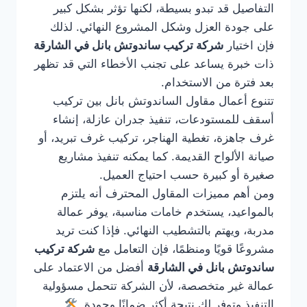
التفاصيل قد تبدو بسيطة، لكنها تؤثر بشكل كبير
على جودة العزل وشكل المشروع النهائي. لذلك
فإن اختيار
شركة تركيب ساندوتش بانل في الشارقة
ذات خبرة يساعد على تجنب الأخطاء التي قد تظهر
بعد فترة من الاستخدام.
تتنوع أعمال مقاول الساندوتش بانل بين تركيب
أسقف للمستودعات، تنفيذ جدران عازلة، إنشاء
غرف جاهزة، تغطية الهناجر، تركيب غرف تبريد، أو
صيانة الألواح القديمة. كما يمكنه تنفيذ مشاريع
صغيرة أو كبيرة حسب احتياج العميل.
ومن أهم مميزات المقاول المحترف أنه يلتزم
بالمواعيد، يستخدم خامات مناسبة، يوفر عمالة
مدربة، ويهتم بالتشطيب النهائي. فإذا كنت تريد
مشروعًا قويًا ومنظمًا، فإن التعامل مع
شركة تركيب
ساندوتش بانل في الشارقة
أفضل من الاعتماد على
عمالة غير متخصصة، لأن الشركة تتحمل مسؤولية
التنفيذ وتوفر لك نتيجة أكثر ضمانًا وجودة.