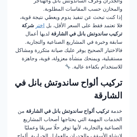
والجدران وغرف الساندوتش بانل والهناجر
والمخازن حسب المقاسات المطلوبة.
إذا كنت تبحث عن تنفيذ يدوم ويعطي نتيجة قوية،
فلا تعتمد فقط على السعر الأقل، بل
اختر
شركة
تركيب ساندوتش بانل في الشارقة
لديها أعمال
سابقة وخبرة في المشاريع الصناعية والتجارية.
فالاختيار الصحيح يوفر عليك صيانة متكررة ومشاكل
مستقبلية، ويمنحك منشأة معزولة، قوية، وجاهزة
للاستخدام بكفاءة عالية.
تركيب ألواح ساندوتش بانل في
الشارقة
خدمة
تركيب ألواح ساندوتش بانل في الشارقة
من
الخدمات المهمة التي يحتاجها أصحاب المشاريع
الصناعية والتجارية، لأنها توفر حلًا سريعًا وعمليًا
لإنشاء الأسقف والجدران والعوازل الحرارية. ألواح