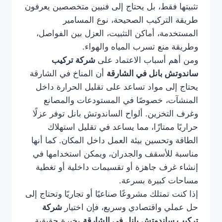
تثبيتها فقط، بل يحتاج إلى فنيين متخصصين يعرفون
طريقة التركيب الصحيحة، نوع المسامير
المستخدمة، أماكن التثبيت، العزل بين الفواصل،
وطريقة منع تسرب المياه والهواء.
ومن أهم أسباب الاعتماد على
شركة تركيب
ساندوتش بانل في الشارقة
أن المناخ في الشارقة
يحتاج إلى مواد تساعد على تقليل الحرارة داخل
المنشآت، خصوصًا في المستودعات والمصانع
وغرف التخزين. ألواح الساندوتش بانل توفر عزلًا
حراريًا ممتازًا، مما يساعد في تقليل استهلاك
الطاقة وتحسين بيئة العمل داخل المكان. كما أنها
مناسبة للأسقف والجدران، ويمكن استخدامها في
إنشاء غرف جاهزة أو تقسيمات داخلية أو تغطية
مساحات كبيرة بسرعة.
إذا كنت تمتلك مشروعًا صناعيًا أو تجاريًا وتحتاج إلى
حل عملي واقتصادي وسريع، فإن اختيار
شركة
تركيب ساندوتش بانل في الشارقة
بخبرة حقيقية