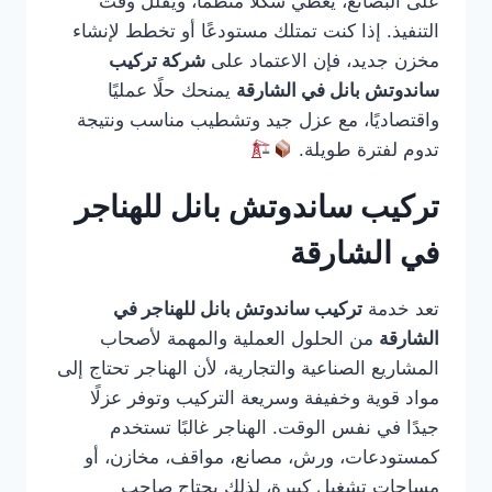
على البضائع، يعطي شكلًا منظمًا، ويقلل وقت
التنفيذ. إذا كنت تمتلك مستودعًا أو تخطط لإنشاء
مخزن جديد، فإن الاعتماد على
شركة تركيب
ساندوتش بانل في الشارقة
يمنحك حلًا عمليًا
واقتصاديًا، مع عزل جيد وتشطيب مناسب ونتيجة
تدوم لفترة طويلة.
تركيب ساندوتش بانل للهناجر
في الشارقة
تعد خدمة
تركيب ساندوتش بانل للهناجر في
الشارقة
من الحلول العملية والمهمة لأصحاب
المشاريع الصناعية والتجارية، لأن الهناجر تحتاج إلى
مواد قوية وخفيفة وسريعة التركيب وتوفر عزلًا
جيدًا في نفس الوقت. الهناجر غالبًا تستخدم
كمستودعات، ورش، مصانع، مواقف، مخازن، أو
مساحات تشغيل كبيرة، لذلك يحتاج صاحب