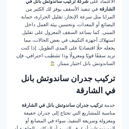
الاعتماد على
شركة تركيب ساندوتش بانل في
الشارقة
في تنفيذ الأسقف يوفر لك الكثير من
المزايا مثل سرعة الإنجاز، تقليل الحرارة، حماية
البضائع أو المعدات، وتحسين بيئة العمل داخل
المبنى. كما يساعد السقف المعزول على تقليل
استهلاك أجهزة التكييف في بعض الحالات، مما
يجعله حلًا اقتصاديًا على المدى الطويل. إذا كنت
تريد سقفًا قويًا ومعزولًا وذا تشطيب احترافي، فإن
الساندوتش بانل اختيار ممتاز.
تركيب جدران ساندوتش بانل
في الشارقة
خدمة
تركيب جدران ساندوتش بانل في الشارقة
مناسبة للمشاريع التي تحتاج إلى جدران خفيفة
ومعزولة وسريعة التنفيذ، سواء في المصانع أو
المستودعات أو غرف التبريد أو المكاتب الجاهزة أو