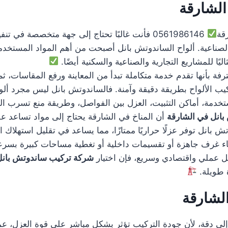
الشارقة
قة
0561986146 فأنت غالبًا تحتاج إلى جهة متخصصة ف
لصناعية. ألواح الساندوتش بانل أصبحت من أهم المواد المستخدمة 
ليًا للمشاريع التجارية والصناعية والسكنية أيضًا.
فة بأنها تقدم خدمة متكاملة تبدأ من المعاينة ورفع المقاسات، ثم
كيب الألواح بطريقة دقيقة وآمنة. فالساندوتش بانل ليس مجرد ألوا
دمة، أماكن التثبيت، العزل بين الفواصل، وطريقة منع تسرب المي
انل في الشارقة
أن المناخ في الشارقة يحتاج إلى مواد تساعد ع
بانل توفر عزلًا حراريًا ممتازًا، مما يساعد في تقليل استهلاك ا
ء غرف جاهزة أو تقسيمات داخلية أو تغطية مساحات كبيرة بسرع
ى حل عملي واقتصادي وسريع، فإن اختيار
شركة تركيب ساندوتش بانل
رة طويلة.
لشارقة
لى دقة، لأن جودة التركيب تؤثر بشكل مباشر على قوة العزل، عمر