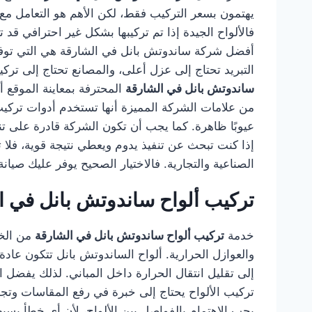
يهتمون بسعر التركيب فقط، لكن الأهم هو التعامل مع
فالألواح الجيدة إذا تم تركيبها بشكل غير احترافي 
أفضل شركة ساندوتش بانل في الشارقة هي التي توفر 
التبريد تحتاج إلى عزل أعلى، والمصانع تحتاج إلى ترك
ساندوتش بانل في الشارقة
المحترفة بمعاينة الموقع أ
من علامات الشركة المميزة أنها تستخدم أدوات تركيب م
عيوبًا ظاهرة. كما يجب أن تكون الشركة قادرة على 
إذا كنت تبحث عن تنفيذ يدوم ويعطي نتيجة قوية، فلا
الصناعية والتجارية. فالاختيار الصحيح يوفر عليك صيا
تركيب ألواح ساندوتش بانل في ا
خدمة
تركيب ألواح ساندوتش بانل في الشارقة
من الخد
والعوازل الحرارية. ألواح الساندوتش بانل تتكون عادة
إلى تقليل انتقال الحرارة داخل المباني. لذلك يفضل ا
تركيب الألواح يحتاج إلى خبرة في رفع المقاسات وتج
يجب الاهتمام بالفواصل بين الألواح، لأن أي خطأ بس