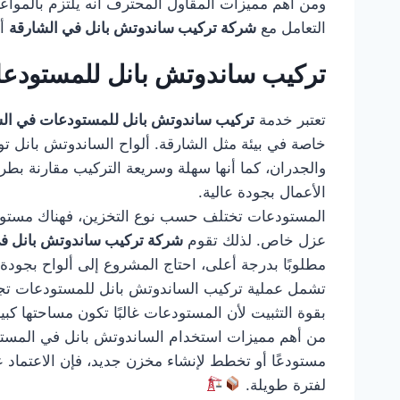
ومن أهم مميزات المقاول المحترف أنه يلتزم بالمواعيد
التعامل مع
شركة تركيب ساندوتش بانل في الشارقة
أف
تركيب ساندوتش بانل للمستودعا
تعتبر خدمة
تركيب ساندوتش بانل للمستودعات في ال
خاصة في بيئة مثل الشارقة. ألواح الساندوتش بانل تو
والجدران، كما أنها سهلة وسريعة التركيب مقارنة بط
الأعمال بجودة عالية.
المستودعات تختلف حسب نوع التخزين، فهناك مستودعات
عزل خاص. لذلك تقوم
شركة تركيب ساندوتش بانل في
مطلوبًا بدرجة أعلى، احتاج المشروع إلى ألواح بجود
تشمل عملية تركيب الساندوتش بانل للمستودعات تجهيز 
بقوة التثبيت لأن المستودعات غالبًا تكون مساحتها كب
من أهم مميزات استخدام الساندوتش بانل في المستودع
مستودعًا أو تخطط لإنشاء مخزن جديد، فإن الاعتماد 
لفترة طويلة.