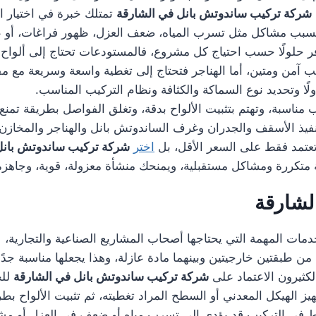
شركة تركيب ساندوتش بانل في الشارقة
تمتلك خبرة في اختيار ا
قد تسبب مشاكل مثل تسرب المياه، ضعف العزل، ظهور فراغات، أو ع
حلولًا حسب احتياج كل مشروع، فالمستودعات تحتاج إلى ألواح ق
يب آمن ومتين، أما الهناجر فتحتاج إلى تغطية واسعة وسريعة مع م
ولًا وتحديد نوع السماكة والكثافة ونظام التركيب المناسب.
ناسبة، وتهتم بتثبيت الألواح بدقة، وتغلق الفواصل بطريقة تمنع 
تنفيذ الأسقف والجدران وغرف الساندوتش بانل والهناجر والمخا
 تعتمد فقط على السعر الأقل، بل
اختر
شركة تركيب ساندوتش بانل
نة متكررة ومشاكل مستقبلية، ويمنحك منشأة معزولة، قوية، وجاهزة
لشارقة
مات المهمة التي يحتاجها أصحاب المشاريع الصناعية والتجارية، لأنه
 من طبقتين خارجيتين وبينهما مادة عازلة، وهذا يجعلها مناسبة جد
لكثيرون الاعتماد على
شركة تركيب ساندوتش بانل في الشارقة
للح
هيز الهيكل المعدني أو السطح المراد تغطيته، ثم تثبيت الألواح
يط في التركيب قد يؤدي إلى تسرب مياه أو ضعف في العزل أو مشاك