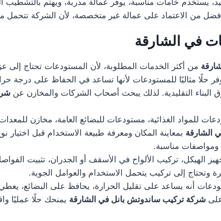
، يستخدم خامات مناسبة، يوفر عمالة مدربة، ويهتم بالتشطيب النها
ضل من الاعتماد على عمالة غير متخصصة، لأن الشركة تتحمل مسؤول
ت في الشارقة
شارقة
من أكثر الخدمات المطلوبة، لأن المستودعات تحتاج إلى عزل 
فر حلًا مثاليًا للمستودعات لأنها تساعد في الحفاظ على درجة ح
رق البناء التقليدية. لذلك يبحث أصحاب الشركات والمخازن عن
شرك
 للمواد الغذائية، مستودعات للبضائع العامة، مخازن للمعدات،
 الشارقة
بمعاينة المكان ومعرفة طبيعة الاستخدام قبل اختيار نوع
ة ومواصفات مناسبة.
الهيكل، تركيب الألواح في الأسقف أو الجدران، تثبيت الفواصل، 
يرة وتحتاج إلى تركيب يتحمل الاستخدام والعوامل الجوية.
ات أنه يساعد على تقليل الحرارة، يحافظ على البضائع، يعطي شكل
على
شركة تركيب ساندوتش بانل في الشارقة
يمنحك حلًا عمليًا و