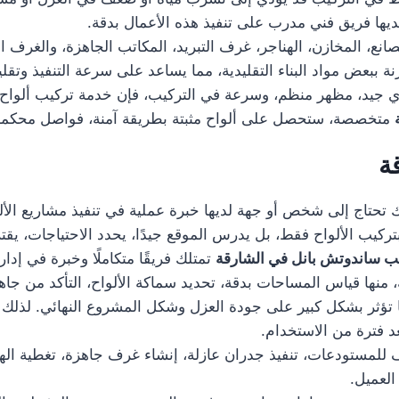
يها فريق فني مدرب على تنفيذ هذه الأعمال بدقة.
نع، المخازن، الهناجر، غرف التبريد، المكاتب الجاهزة، والغرف 
ة ببعض مواد البناء التقليدية، مما يساعد على سرعة التنفيذ وتقل
جيد، مظهر منظم، وسرعة في التركيب، فإن خدمة تركيب ألواح ساند
متخصصة، ستحصل على ألواح مثبتة بطريقة آمنة، فواصل محكم
ة
 تحتاج إلى شخص أو جهة لديها خبرة عملية في تنفيذ مشاريع الألو
ركيب الألواح فقط، بل يدرس الموقع جيدًا، يحدد الاحتياجات، يقترح
ب ساندوتش بانل في الشارقة
تمتلك فريقًا متكاملًا وخبرة في إدار
منها قياس المساحات بدقة، تحديد سماكة الألواح، التأكد من جاهزي
ها تؤثر بشكل كبير على جودة العزل وشكل المشروع النهائي. لذلك 
 فترة من الاستخدام.
لمستودعات، تنفيذ جدران عازلة، إنشاء غرف جاهزة، تغطية الهناج
العميل.