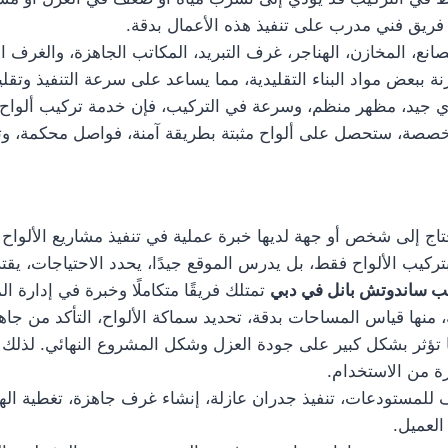
 فريق فني مدرب على تنفيذ هذه الأعمال بدقة.
نع، المخازن، الهناجر، غرف التبريد، المكاتب الجاهزة، والغرف 
ة ببعض مواد البناء التقليدية، مما يساعد على سرعة التنفيذ وتقل
جيد، مظهر منظم، وسرعة في التركيب، فإن خدمة تركيب ألواح ساند
صصة، ستحصل على ألواح مثبتة بطريقة آمنة، فواصل محكمة، 
اج إلى شخص أو جهة لديها خبرة عملية في تنفيذ مشاريع الألواح ا
ركيب الألواح فقط، بل يدرس الموقع جيدًا، يحدد الاحتياجات، يقترح
ب ساندوتش بانل في دبي
تمتلك فريقًا متكاملًا وخبرة في إدارة ال
منها قياس المساحات بدقة، تحديد سماكة الألواح، التأكد من جاهزي
ها تؤثر بشكل كبير على جودة العزل وشكل المشروع النهائي. لذلك 
ة من الاستخدام.
لمستودعات، تنفيذ جدران عازلة، إنشاء غرف جاهزة، تغطية الهناج
العميل.