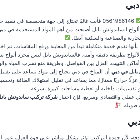
دبي
0561986146 فأنت غالبًا تحتاج إلى جهة متخصصة في تن
ألواح الساندوتش بانل أصبحت من أهم المواد المستخدمة في دبي لأ
تجارية والصناعية والسكنية أيضًا.
أنها تقدم خدمة متكاملة تبدأ من المعاينة ورفع المقاسات، ثم اخت
لألواح بطريقة دقيقة وآمنة. فالساندوتش بانل ليس مجرد ألواح يت
اكن التثبيت، العزل بين الفواصل، وطريقة منع تسرب المياه واله
بانل في دبي
أن المناخ في دبي يحتاج إلى مواد تساعد على تقلي
زلًا حراريًا ممتازًا، مما يساعد في تقليل استهلاك الطاقة وتحسي
 تقسيمات داخلية أو تغطية مساحات كبيرة بسرعة.
ى حل عملي واقتصادي وسريع، فإن اختيار
شركة تركيب ساندوتش بانل
رة طويلة.
بي
دقة، لأن جودة التركيب تؤثر بشكل مباشر على قوة العزل، عمر الأ