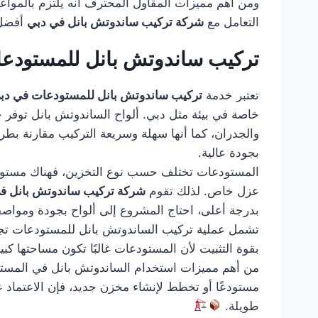
ومن أهم مميزات المقاول المحترف أنه يلتزم بالمواعيد
التعامل مع
شركة تركيب ساندوتش بانل في دبي
أفضل 
تركيب ساندوتش بانل للمستودع
تعتبر خدمة
تركيب ساندوتش بانل للمستودعات في دب
خاصة في بيئة مثل دبي. ألواح الساندوتش بانل توفر ح
والجدران، كما أنها سهلة وسريعة التركيب مقارنة بط
بجودة عالية.
المستودعات تختلف حسب نوع التخزين، فهناك مستودعات
عزل خاص. لذلك تقوم
شركة تركيب ساندوتش بانل ف
بدرجة أعلى، احتاج المشروع إلى ألواح بجودة ومواصف
تشمل عملية تركيب الساندوتش بانل للمستودعات تجهيز 
بقوة التثبيت لأن المستودعات غالبًا تكون مساحتها كب
من أهم مميزات استخدام الساندوتش بانل في المستودع
مستودعًا أو تخطط لإنشاء مخزن جديد، فإن الاعتماد 
طويلة.