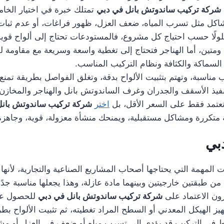
شركة تركيب ساندوتش بانل في دبي
تمتلك خبرة في اختيار الخام
شاكل مثل تسرب المياه، ضعف العزل، ظهور فراغات، أو عدم ثبات 
ًا حسب احتياج كل مشروع، فالمستودعات تحتاج إلى ألواح قوية ت
ومتين، أما الهناجر فتحتاج إلى تغطية واسعة وسريعة مع مقاومة ل
ع السماكة والكثافة ونظام التركيب المناسب.
ناسبة، وتهتم بتثبيت الألواح بدقة، وتغلق الفواصل بطريقة تمنع 
تنفيذ الأسقف والجدران وغرف الساندوتش بانل والهناجر والمخا
 تعتمد فقط على السعر الأقل، بل
اختر
شركة تركيب ساندوتش بانل
نة متكررة ومشاكل مستقبلية، ويمنحك منشأة معزولة، قوية، وجاهزة
بي
المهمة التي يحتاجها أصحاب المشاريع الصناعية والتجارية، لأنها ت
 من طبقتين خارجيتين وبينهما مادة عازلة، وهذا يجعلها مناسبة جد
رون الاعتماد على
شركة تركيب ساندوتش بانل في دبي
للحصول عل
هيز الهيكل المعدني أو السطح المراد تغطيته، ثم تثبيت الألواح
يط في التركيب قد يؤدي إلى تسرب مياه أو ضعف في العزل أو مشاك