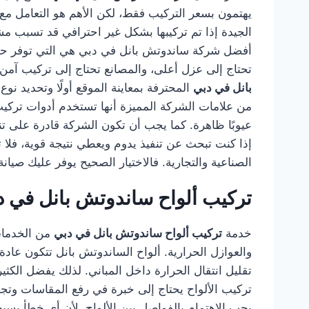
يهتمون بسعر التركيب فقط، لكن الأهم هو التعامل مع
الجيدة إذا تم تركيبها بشكل غير احترافي قد تسبب م
أفضل شركة ساندوتش بانل في دبي هي التي توفر حلول
تحتاج إلى عزل أعلى، والمصانع تحتاج إلى تركيب آمن 
بانل في دبي
المحترفة بمعاينة الموقع أولًا وتحديد نو
من علامات الشركة المميزة أنها تستخدم أدوات تركيب م
عيوبًا ظاهرة. كما يجب أن تكون الشركة قادرة على 
إذا كنت تبحث عن تنفيذ يدوم ويعطي نتيجة قوية، فلا
الصناعية والتجارية. فالاختيار الصحيح يوفر عليك صيا
تركيب ألواح ساندوتش بانل في د
خدمة
تركيب ألواح ساندوتش بانل في دبي
من الخدمات 
والعوازل الحرارية. ألواح الساندوتش بانل تتكون عادة
تقليل انتقال الحرارة داخل المباني. لذلك يفضل الكثي
تركيب الألواح يحتاج إلى خبرة في رفع المقاسات وتج
يجب الاهتمام بالفواصل بين الألواح، لأن أي خطأ بس