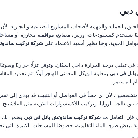
 دبي
حلول العملية والمهمة لأصحاب المشاريع الصناعية والتجارية، لأن 
غالبًا تستخدم كمستودعات، ورش، مصانع، مواقف، مخازن، أو مسا
عوامل الجوية. وهنا تظهر أهمية الاعتماد على
شركة تركيب ساندوت
د في تقليل درجة الحرارة داخل المكان، وتوفر عزلًا حراريًا وصوتي
بانل في دبي
بمعاينة الهيكل المعدني للهنجر أولًا، ثم تحديد المقا
ام المستمر.
 متخصصين، لأن أي خطأ في الفواصل أو التثبيت قد يؤدي إلى تس
ة، ومعالجة الزوايا، وتركيب الإكسسوارات اللازمة مثل الفلاشينج، 
 فإن التعامل مع
شركة تركيب ساندوتش بانل في دبي
يضمن لك تنفي
قارنة ببعض طرق البناء التقليدية، خصوصًا للمساحات الكبيرة التي 