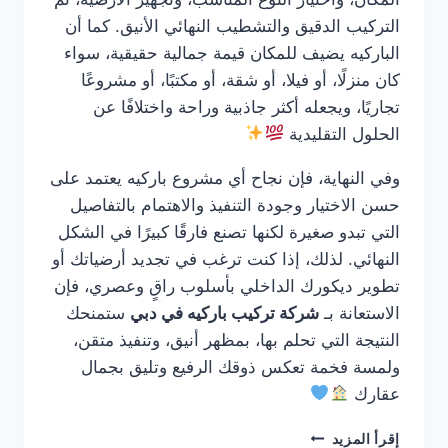
التركيب الدقيق والتشطيب النهائي الأنيق. كما أن
الباركيه يضيف للمكان قيمة جمالية حقيقية، سواء
كان منزلًا، أو فيلا، أو شقة، أو مكتبًا، أو مشروعًا
تجاريًا، ويجعله أكثر جاذبية وراحة واختلافًا عن
الحلول التقليدية
وفي النهاية، فإن نجاح أي مشروع باركيه يعتمد على
حسن الاختيار وجودة التنفيذ والاهتمام بالتفاصيل
التي تبدو صغيرة لكنها تصنع فارقًا كبيرًا في الشكل
النهائي. لذلك، إذا كنت ترغب في تجديد أرضياتك أو
تطوير ديكورك الداخلي بأسلوب راقٍ وعصري، فإن
الاستعانة بـ
شركة تركيب باركيه في دبي
ستمنحك
النتيجة التي تحلم بها، بمظهر أنيق، وتنفيذ متقن،
ولمسة فخمة تعكس ذوقك الرفيع وتليق بجمال
عقارك
شركة
إقرأ المزيد