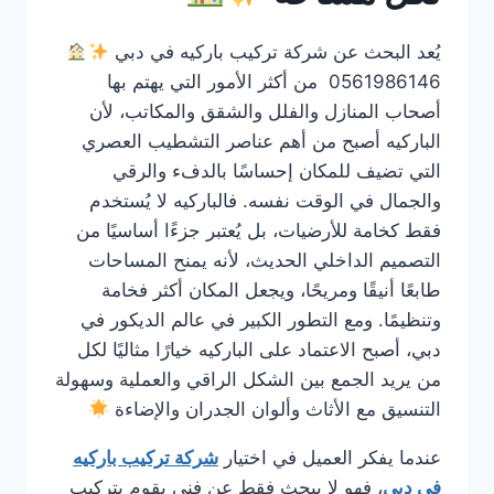
يُعد البحث عن شركة تركيب باركيه في دبي
0561986146 من أكثر الأمور التي يهتم بها
أصحاب المنازل والفلل والشقق والمكاتب، لأن
الباركيه أصبح من أهم عناصر التشطيب العصري
التي تضيف للمكان إحساسًا بالدفء والرقي
والجمال في الوقت نفسه. فالباركيه لا يُستخدم
فقط كخامة للأرضيات، بل يُعتبر جزءًا أساسيًا من
التصميم الداخلي الحديث، لأنه يمنح المساحات
طابعًا أنيقًا ومريحًا، ويجعل المكان أكثر فخامة
وتنظيمًا. ومع التطور الكبير في عالم الديكور في
دبي، أصبح الاعتماد على الباركيه خيارًا مثاليًا لكل
من يريد الجمع بين الشكل الراقي والعملية وسهولة
التنسيق مع الأثاث وألوان الجدران والإضاءة
عندما يفكر العميل في اختيار
شركة تركيب باركيه
في دبي
، فهو لا يبحث فقط عن فني يقوم بتركيب