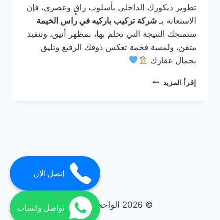
تطوير ديكورك الداخلي بأسلوب راقٍ وعصري، فإن
الاستعانة بـ
شركة تركيب باركيه في راس الخيمة
ستمنحك النتيجة التي تحلم بها، بمظهر أنيق، وتنفيذ
متقن، ولمسة فخمة تعكس ذوقك الرفيع وتليق
بجمال عقارك
شركة
إقرأ المزيد
تركيب
باركيه
في
راس
الخيمة
0561986146
اتصل الآن
© 2026 الواحة elwaha
تواصل واتساب