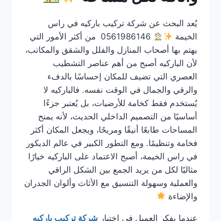
يُعد البحث عن شركة تركيب باركيه في راس
الخيمة
0561986146 من أكثر الأمور التي
يهتم بها أصحاب المنازل والفلل والشقق والمكاتب،
لأن الباركيه أصبح من أهم عناصر التشطيب
العصري التي تضيف للمكان إحساسًا بالدفء
والرقي والجمال في الوقت نفسه. فالباركيه لا
يُستخدم فقط كخامة للأرضيات، بل يُعتبر جزءًا
أساسيًا من التصميم الداخلي الحديث، لأنه يمنح
المساحات طابعًا أنيقًا ومريحًا، ويجعل المكان أكثر
فخامة وتنظيمًا. ومع التطور الكبير في عالم الديكور
في راس الخيمة، أصبح الاعتماد على الباركيه خيارًا
مثاليًا لكل من يريد الجمع بين الشكل الراقي
والعملية وسهولة التنسيق مع الأثاث وألوان الجدران
والإضاءة
عندما يفكر العميل في اختيار
شركة تركيب باركيه