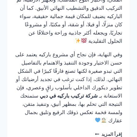
التركيب الدقيق والتشطيب النهائي الأنيق. كما أن
الباركيه يضيف للمكان قيمة جمالية حقيقية، سواء
كان منزلًا، أو فيلا، أو شقة، أو مكتبًا، أو مشروعًا
تجاريًا، ويجعله أكثر جاذبية وراحة واختلافًا عن
الحلول التقليدية
وفي النهاية، فإن نجاح أي مشروع باركيه يعتمد على
حسن الاختيار وجودة التنفيذ والاهتمام بالتفاصيل
التي تبدو صغيرة لكنها تصنع فارقًا كبيرًا في الشكل
النهائي. لذلك، إذا كنت ترغب في تجديد أرضياتك أو
تطوير ديكورك الداخلي بأسلوب راقٍ وعصري، فإن
الاستعانة بـ
شركة تركيب باركيه في دبي
ستمنحك
النتيجة التي تحلم بها، بمظهر أنيق، وتنفيذ متقن،
ولمسة فخمة تعكس ذوقك الرفيع وتليق بجمال
عقارك
شركة
إقرأ المزيد