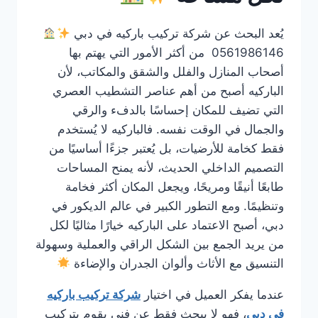
يُعد البحث عن شركة تركيب باركيه في دبي
0561986146 من أكثر الأمور التي يهتم بها
أصحاب المنازل والفلل والشقق والمكاتب، لأن
الباركيه أصبح من أهم عناصر التشطيب العصري
التي تضيف للمكان إحساسًا بالدفء والرقي
والجمال في الوقت نفسه. فالباركيه لا يُستخدم
فقط كخامة للأرضيات، بل يُعتبر جزءًا أساسيًا من
التصميم الداخلي الحديث، لأنه يمنح المساحات
طابعًا أنيقًا ومريحًا، ويجعل المكان أكثر فخامة
وتنظيمًا. ومع التطور الكبير في عالم الديكور في
دبي، أصبح الاعتماد على الباركيه خيارًا مثاليًا لكل
من يريد الجمع بين الشكل الراقي والعملية وسهولة
التنسيق مع الأثاث وألوان الجدران والإضاءة
عندما يفكر العميل في اختيار
شركة تركيب باركيه
في دبي
، فهو لا يبحث فقط عن فني يقوم بتركيب