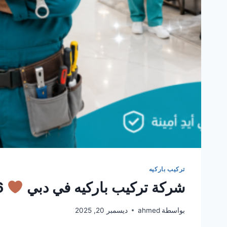
تركيب باركيه
شركة تركيب باركيه في دبي
0561986146 خصم 30%
بواسطة
ahmed
ديسمبر 20, 2025