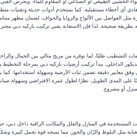
واء الخشبي الطبيعي أو الصناعي أو المقاوم للماء. ويحرص الفني
تفادي أي أخطاء مستقبلية. كما يستخدم أدوات حديثة وتقنيات متطورة
رة مثل الفواصل بين الألواح والزوايا والحواف، لضمان مظهر متنا
 بطريقة صحيحة. لذا فإن الاستعانة بفني تركيب باركيه دبي محترف
 التشطيب طلبًا، لما توفره من مزيج مثالي بين الجمال والراح
كور الداخلي. يبدأ تركيب أرضيات باركيه دبي بمرحلة التخطيط واخ
فق معايير دقيقة تضمن ثبات الأرضية وسهولة استخدامها. كما يتم
اديًا على المدى الطويل، نظرًا لطول عمره الافتراضي وسهولة صيانت
ي منزل أو مشروع.
 المستخدمة في المنازل والفلل والمكاتب الراقية داخل دبي، حيث 
اية مثل البلوط والزّان والجوز، مما يمنحه قوة تحمل كبيرة وشكلًا