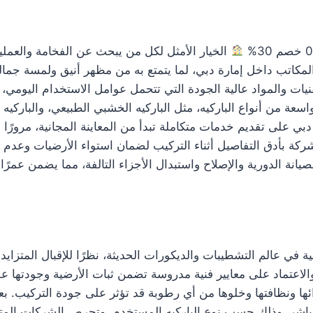
الخيار الأمثل لكل من يبحث عن الفخامة والعمل
والمكاتب داخل إمارة دبي، لما يتمتع به من مظهر أنيق ولمسة جما
يات والمواد عالية الجودة التي تتحمل عوامل الاستخدام اليومي،
عة من أنواع الباركيه، مثل الباركيه الخشبي الطبيعي، والباركيه ا
 على تقديم خدمات متكاملة تبدأ من المعاينة المجانية، مرورًا با
ركة بأدق التفاصيل أثناء التركيب لضمان استواء الأرضيات وعدم 
نة الدورية والإصلاح واستبدال الأجزاء التالفة، مما يضمن عمرًا
ي عالم التشطيبات والديكورات الحديثة، نظرًا للإقبال المتزايد 
ة والاعتماد على معايير فنية مدروسة تضمن ثبات الأرضية وجودتها ع
ها ونظافتها وخلوها من أي رطوبة قد تؤثر على جودة التركيب. بعد
ت المباشر، وذلك حسب نوع الباركيه المستخدم. وتحرص الشركات ال