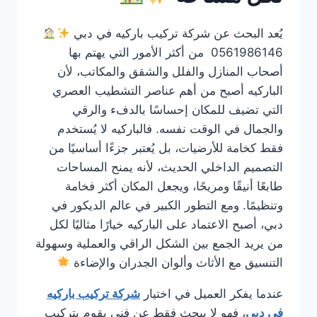
يُعد البحث عن شركة تركيب باركيه في دبي
0561986146 من أكثر الأمور التي يهتم بها
أصحاب المنازل والفلل والشقق والمكاتب، لأن
الباركيه أصبح من أهم عناصر التشطيب العصري
التي تضيف للمكان إحساسًا بالدفء والرقي
والجمال في الوقت نفسه. فالباركيه لا يُستخدم
فقط كخامة للأرضيات، بل يُعتبر جزءًا أساسيًا من
التصميم الداخلي الحديث، لأنه يمنح المساحات
طابعًا أنيقًا ومريحًا، ويجعل المكان أكثر فخامة
وتنظيمًا. ومع التطور الكبير في عالم الديكور في
دبي، أصبح الاعتماد على الباركيه خيارًا مثاليًا لكل
من يريد الجمع بين الشكل الراقي والعملية وسهولة
التنسيق مع الأثاث وألوان الجدران والإضاءة
عندما يفكر العميل في اختيار
شركة تركيب باركيه
في دبي
، فهو لا يبحث فقط عن فني يقوم بتركيب