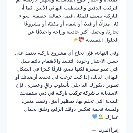
التركيب الدقيق والتشطيب النهائي الأنيق. كما أن
الباركيه يضيف للمكان قيمة جمالية حقيقية، سواء
كان منزلًا، أو فيلا، أو شقة، أو مكتبًا، أو مشروعًا
تجاريًا، ويجعله أكثر جاذبية وراحة واختلافًا عن
الحلول التقليدية
وفي النهاية، فإن نجاح أي مشروع باركيه يعتمد على
حسن الاختيار وجودة التنفيذ والاهتمام بالتفاصيل
التي تبدو صغيرة لكنها تصنع فارقًا كبيرًا في الشكل
النهائي. لذلك، إذا كنت ترغب في تجديد أرضياتك أو
تطوير ديكورك الداخلي بأسلوب راقٍ وعصري، فإن
الاستعانة بـ
شركة تركيب باركيه في دبي
ستمنحك
النتيجة التي تحلم بها، بمظهر أنيق، وتنفيذ متقن،
ولمسة فخمة تعكس ذوقك الرفيع وتليق بجمال
عقارك
شركة
إقرأ المزيد