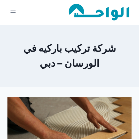
لتجاوز
لى
لمحتوى
شركة تركيب باركيه في
الورسان – دبي