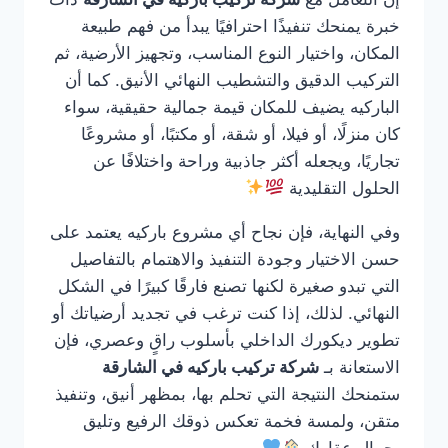
خبرة يمنحك تنفيذًا احترافيًا يبدأ من فهم طبيعة
المكان، واختيار النوع المناسب، وتجهيز الأرضية، ثم
التركيب الدقيق والتشطيب النهائي الأنيق. كما أن
الباركيه يضيف للمكان قيمة جمالية حقيقية، سواء
كان منزلًا، أو فيلا، أو شقة، أو مكتبًا، أو مشروعًا
تجاريًا، ويجعله أكثر جاذبية وراحة واختلافًا عن
الحلول التقليدية
وفي النهاية، فإن نجاح أي مشروع باركيه يعتمد على
حسن الاختيار وجودة التنفيذ والاهتمام بالتفاصيل
التي تبدو صغيرة لكنها تصنع فارقًا كبيرًا في الشكل
النهائي. لذلك، إذا كنت ترغب في تجديد أرضياتك أو
تطوير ديكورك الداخلي بأسلوب راقٍ وعصري، فإن
الاستعانة بـ
شركة تركيب باركيه في الشارقة
ستمنحك النتيجة التي تحلم بها، بمظهر أنيق، وتنفيذ
متقن، ولمسة فخمة تعكس ذوقك الرفيع وتليق
بجمال عقارك