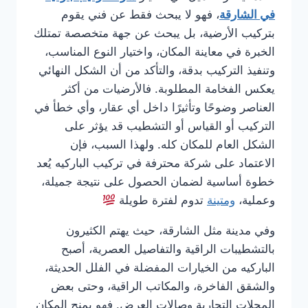
في الشارقة
، فهو لا يبحث فقط عن فني يقوم
بتركيب الأرضية، بل يبحث عن جهة متخصصة تمتلك
الخبرة في معاينة المكان، واختيار النوع المناسب،
وتنفيذ التركيب بدقة، والتأكد من أن الشكل النهائي
يعكس الفخامة المطلوبة. فالأرضيات من أكثر
العناصر وضوحًا وتأثيرًا داخل أي عقار، وأي خطأ في
التركيب أو القياس أو التشطيب قد يؤثر على
الشكل العام للمكان كله. ولهذا السبب، فإن
الاعتماد على شركة محترفة في تركيب الباركيه يُعد
خطوة أساسية لضمان الحصول على نتيجة جميلة،
وعملية،
ومتينة
تدوم لفترة طويلة
وفي مدينة مثل الشارقة، حيث يهتم الكثيرون
بالتشطيبات الراقية والتفاصيل العصرية، أصبح
الباركيه من الخيارات المفضلة في الفلل الحديثة،
والشقق الفاخرة، والمكاتب الراقية، وحتى بعض
المحلات التجارية وصالات العرض. فهو يمنح المكان