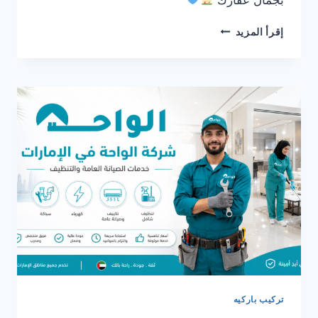
شركة
إقرأ المزيد
تركيب
باركيه
في
الشارقة
0561986146
تركيب باركيه