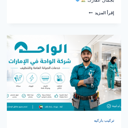
شركة
إقرأ المزيد
تركيب
باركيه
في
ابوظبي
0561986146
تركيب باركيه