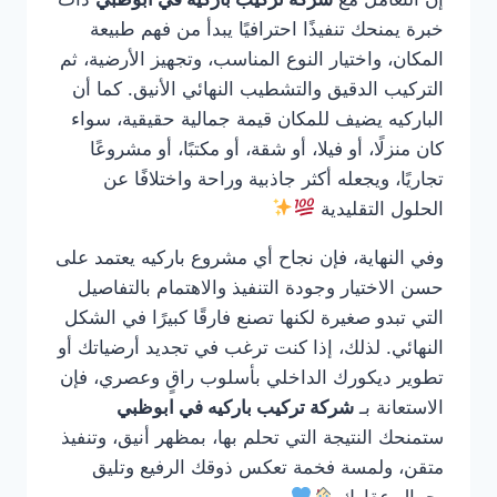
خبرة يمنحك تنفيذًا احترافيًا يبدأ من فهم طبيعة
المكان، واختيار النوع المناسب، وتجهيز الأرضية، ثم
التركيب الدقيق والتشطيب النهائي الأنيق. كما أن
الباركيه يضيف للمكان قيمة جمالية حقيقية، سواء
كان منزلًا، أو فيلا، أو شقة، أو مكتبًا، أو مشروعًا
تجاريًا، ويجعله أكثر جاذبية وراحة واختلافًا عن
الحلول التقليدية
وفي النهاية، فإن نجاح أي مشروع باركيه يعتمد على
حسن الاختيار وجودة التنفيذ والاهتمام بالتفاصيل
التي تبدو صغيرة لكنها تصنع فارقًا كبيرًا في الشكل
النهائي. لذلك، إذا كنت ترغب في تجديد أرضياتك أو
تطوير ديكورك الداخلي بأسلوب راقٍ وعصري، فإن
الاستعانة بـ
شركة تركيب باركيه في ابوظبي
ستمنحك النتيجة التي تحلم بها، بمظهر أنيق، وتنفيذ
متقن، ولمسة فخمة تعكس ذوقك الرفيع وتليق
بجمال عقارك