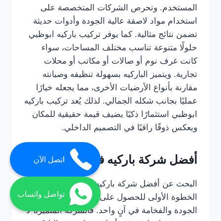
المستخدم. وتحرص الشركات المتخصصة على
استخدام مواد لاصقة عالية الجودة وأدوات حديثة
تضمن نتائج مثالية. كما يوفر تركيب باركيه ابوظبي
حلولًا متنوعة تناسب مختلف المساحات، سواء
كانت غرف نوم أو صالات أو مكاتب أو محلات
تجارية. ويتميز الباركيه بسهولة تنظيفه وصيانته
مقارنة بأنواع الأرضيات الأخرى، مما يجعله خيارًا
عمليًا بجانب شكله الجمالي. لذلك يُعد تركيب باركيه
ابوظبي استثمارًا ذكيًا يضيف قيمة حقيقية للمكان
ويعكس ذوقًا راقيًا في التصميم الداخلي.
أفضل شركة باركيه في ابوظبي
اتصل الآن
البحث عن أفضل شركة باركيه في ابوظبي هو
تواصل واتساب
الخطوة الأولى للحصول على أرضيات تجمع بين
الجودة والفخامة في آنٍ واحد. فالشركة المتميزة لا