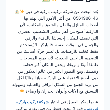
يُعد البحث عن شركة تركيب باركيه في دبي
0561986146 من أكثر الأمور التي يهتم بها
أصحاب المنازل والفلل والشقق والمكاتب، لأن
الباركيه أصبح من أهم عناصر التشطيب العصري
التي تضيف للمكان إحساسًا بالدفء والرقي
والجمال في الوقت نفسه. فالباركيه لا يُستخدم
فقط كخامة للأرضيات، بل يُعتبر جزءًا أساسيًا من
التصميم الداخلي الحديث، لأنه يمنح المساحات
طابعًا أنيقًا ومريحًا، ويجعل المكان أكثر فخامة
وتنظيمًا. ومع التطور الكبير في عالم الديكور في
دبي، أصبح الاعتماد على الباركيه خيارًا مثاليًا لكل
من يريد الجمع بين الشكل الراقي والعملية وسهولة
التنسيق مع الأثاث وألوان الجدران والإضاءة
عندما يفكر العميل في اختيار
شركة تركيب باركيه
في دبي
، فهو لا يبحث فقط عن فني يقوم بتركيب