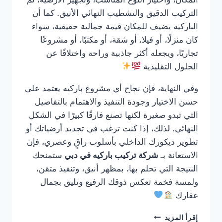
التركيب الدقيق والتشطيب النهائي الأنيق. كما أن
الباركيه يضيف للمكان قيمة جمالية حقيقية، سواء
كان منزلًا، أو فيلا، أو شقة، أو مكتبًا، أو مشروعًا
تجاريًا، ويجعله أكثر جاذبية وراحة واختلافًا عن
الحلول التقليدية
وفي النهاية، فإن نجاح أي مشروع باركيه يعتمد على
حسن الاختيار وجودة التنفيذ والاهتمام بالتفاصيل
التي تبدو صغيرة لكنها تصنع فارقًا كبيرًا في الشكل
النهائي. لذلك، إذا كنت ترغب في تجديد أرضياتك أو
تطوير ديكورك الداخلي بأسلوب راقٍ وعصري، فإن
الاستعانة بـ
شركة تركيب باركيه في دبي
ستمنحك
النتيجة التي تحلم بها، بمظهر أنيق، وتنفيذ متقن،
ولمسة فخمة تعكس ذوقك الرفيع وتليق بجمال
عقارك
شركة
إقرأ المزيد