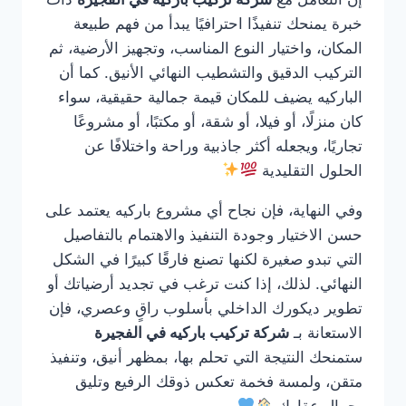
خبرة يمنحك تنفيذًا احترافيًا يبدأ من فهم طبيعة
المكان، واختيار النوع المناسب، وتجهيز الأرضية، ثم
التركيب الدقيق والتشطيب النهائي الأنيق. كما أن
الباركيه يضيف للمكان قيمة جمالية حقيقية، سواء
كان منزلًا، أو فيلا، أو شقة، أو مكتبًا، أو مشروعًا
تجاريًا، ويجعله أكثر جاذبية وراحة واختلافًا عن
الحلول التقليدية
وفي النهاية، فإن نجاح أي مشروع باركيه يعتمد على
حسن الاختيار وجودة التنفيذ والاهتمام بالتفاصيل
التي تبدو صغيرة لكنها تصنع فارقًا كبيرًا في الشكل
النهائي. لذلك، إذا كنت ترغب في تجديد أرضياتك أو
تطوير ديكورك الداخلي بأسلوب راقٍ وعصري، فإن
الاستعانة بـ
شركة تركيب باركيه في الفجيرة
ستمنحك النتيجة التي تحلم بها، بمظهر أنيق، وتنفيذ
متقن، ولمسة فخمة تعكس ذوقك الرفيع وتليق
بجمال عقارك