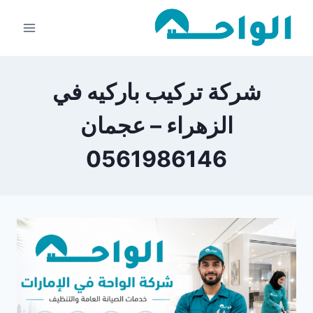
لتجاوز
لى
لمحتوى
شركة تركيب باركيه في
الزهراء – عجمان
0561986146