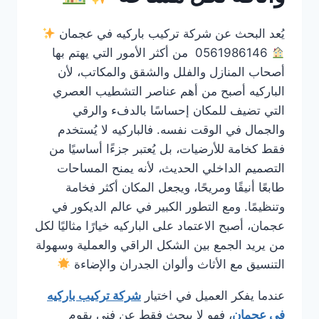
يُعد البحث عن شركة تركيب باركيه في عجمان
0561986146 من أكثر الأمور التي يهتم بها
أصحاب المنازل والفلل والشقق والمكاتب، لأن
الباركيه أصبح من أهم عناصر التشطيب العصري
التي تضيف للمكان إحساسًا بالدفء والرقي
والجمال في الوقت نفسه. فالباركيه لا يُستخدم
فقط كخامة للأرضيات، بل يُعتبر جزءًا أساسيًا من
التصميم الداخلي الحديث، لأنه يمنح المساحات
طابعًا أنيقًا ومريحًا، ويجعل المكان أكثر فخامة
وتنظيمًا. ومع التطور الكبير في عالم الديكور في
عجمان، أصبح الاعتماد على الباركيه خيارًا مثاليًا لكل
من يريد الجمع بين الشكل الراقي والعملية وسهولة
التنسيق مع الأثاث وألوان الجدران والإضاءة
عندما يفكر العميل في اختيار
شركة تركيب باركيه
في عجمان
، فهو لا يبحث فقط عن فني يقوم