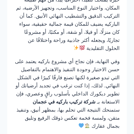
المكان، واختيار النوع المناسب، وتجهيز الأرضية، ثم
التركيب الدقيق والتشطيب النهائي الأنيق. كما أن
الباركيه يضيف للمكان قيمة جمالية حقيقية، سواء
كان منزلًا، أو فيلا، أو شقة، أو مكتبًا، أو مشروعًا
تجاريًا، ويجعله أكثر جاذبية وراحة واختلافًا عن
الحلول التقليدية
وفي النهاية، فإن نجاح أي مشروع باركيه يعتمد على
حسن الاختيار وجودة التنفيذ والاهتمام بالتفاصيل
التي تبدو صغيرة لكنها تصنع فارقًا كبيرًا في الشكل
النهائي. لذلك، إذا كنت ترغب في تجديد أرضياتك أو
تطوير ديكورك الداخلي بأسلوب راقٍ وعصري، فإن
الاستعانة بـ
شركة تركيب باركيه في عجمان
ستمنحك النتيجة التي تحلم بها، بمظهر أنيق، وتنفيذ
متقن، ولمسة فخمة تعكس ذوقك الرفيع وتليق
بجمال عقارك