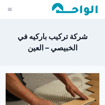
لتجاوز
لى
لمحتوى
شركة تركيب باركيه في
الخبيصي – العين