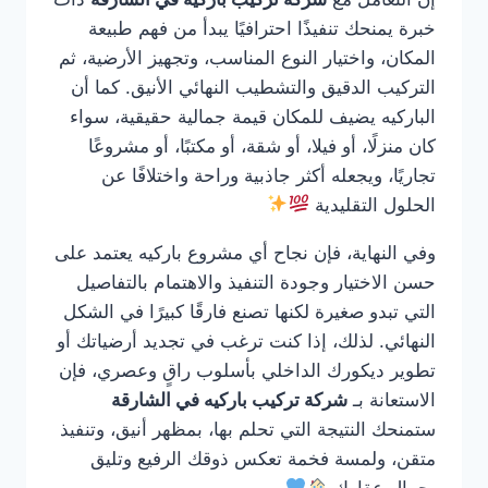
خبرة يمنحك تنفيذًا احترافيًا يبدأ من فهم طبيعة
المكان، واختيار النوع المناسب، وتجهيز الأرضية، ثم
التركيب الدقيق والتشطيب النهائي الأنيق. كما أن
الباركيه يضيف للمكان قيمة جمالية حقيقية، سواء
كان منزلًا، أو فيلا، أو شقة، أو مكتبًا، أو مشروعًا
تجاريًا، ويجعله أكثر جاذبية وراحة واختلافًا عن
الحلول التقليدية
وفي النهاية، فإن نجاح أي مشروع باركيه يعتمد على
حسن الاختيار وجودة التنفيذ والاهتمام بالتفاصيل
التي تبدو صغيرة لكنها تصنع فارقًا كبيرًا في الشكل
النهائي. لذلك، إذا كنت ترغب في تجديد أرضياتك أو
تطوير ديكورك الداخلي بأسلوب راقٍ وعصري، فإن
الاستعانة بـ
شركة تركيب باركيه في الشارقة
ستمنحك النتيجة التي تحلم بها، بمظهر أنيق، وتنفيذ
متقن، ولمسة فخمة تعكس ذوقك الرفيع وتليق
بجمال عقارك