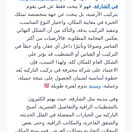
في الشارقة
، فهو لا يبحث فقط عن فني يقوم
بتركيب الأرضية، بل يبحث عن جهة متخصصة تمتلك
الخبرة في معاينة المكان، واختيار النوع المناسب،
وتنفيذ التركيب بدقة، والتأكد من أن الشكل النهائي
يعكس الفخامة المطلوبة. فالأرضيات من أكثر
العناصر وضوحًا وتأثيرًا داخل أي عقار، وأي خطأ في
التركيب أو القياس أو التشطيب قد يؤثر على
الشكل العام للمكان كله. ولهذا السبب، فإن
الاعتماد على شركة محترفة في تركيب الباركيه يُعد
خطوة أساسية لضمان الحصول على نتيجة جميلة،
وعملية،
ومتينة
تدوم لفترة طويلة
وفي مدينة مثل الشارقة، حيث يهتم الكثيرون
بالتشطيبات الراقية والتفاصيل العصرية، أصبح
الباركيه من الخيارات المفضلة في الفلل الحديثة،
والشقق الفاخرة، والمكاتب الراقية، وحتى بعض
المحلات التجارية وصالات العرض. فهو يمنح المكان