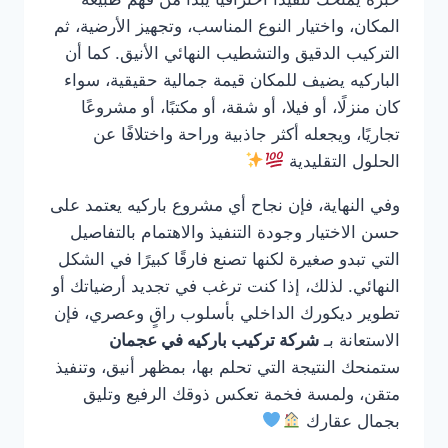
المكان، واختيار النوع المناسب، وتجهيز الأرضية، ثم
التركيب الدقيق والتشطيب النهائي الأنيق. كما أن
الباركيه يضيف للمكان قيمة جمالية حقيقية، سواء
كان منزلًا، أو فيلا، أو شقة، أو مكتبًا، أو مشروعًا
تجاريًا، ويجعله أكثر جاذبية وراحة واختلافًا عن
الحلول التقليدية
وفي النهاية، فإن نجاح أي مشروع باركيه يعتمد على
حسن الاختيار وجودة التنفيذ والاهتمام بالتفاصيل
التي تبدو صغيرة لكنها تصنع فارقًا كبيرًا في الشكل
النهائي. لذلك، إذا كنت ترغب في تجديد أرضياتك أو
تطوير ديكورك الداخلي بأسلوب راقٍ وعصري، فإن
الاستعانة بـ
شركة تركيب باركيه في عجمان
ستمنحك النتيجة التي تحلم بها، بمظهر أنيق، وتنفيذ
متقن، ولمسة فخمة تعكس ذوقك الرفيع وتليق
بجمال عقارك