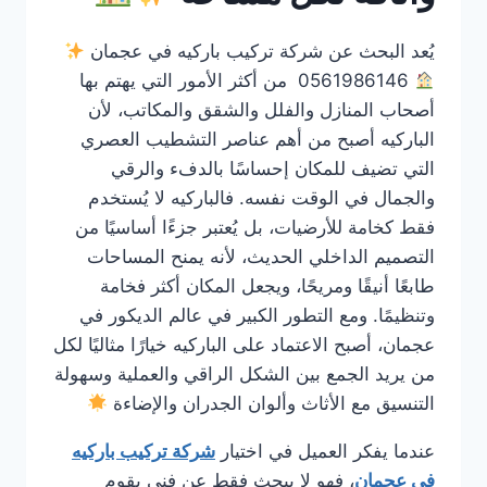
يُعد البحث عن شركة تركيب باركيه في عجمان
0561986146 من أكثر الأمور التي يهتم بها
أصحاب المنازل والفلل والشقق والمكاتب، لأن
الباركيه أصبح من أهم عناصر التشطيب العصري
التي تضيف للمكان إحساسًا بالدفء والرقي
والجمال في الوقت نفسه. فالباركيه لا يُستخدم
فقط كخامة للأرضيات، بل يُعتبر جزءًا أساسيًا من
التصميم الداخلي الحديث، لأنه يمنح المساحات
طابعًا أنيقًا ومريحًا، ويجعل المكان أكثر فخامة
وتنظيمًا. ومع التطور الكبير في عالم الديكور في
عجمان، أصبح الاعتماد على الباركيه خيارًا مثاليًا لكل
من يريد الجمع بين الشكل الراقي والعملية وسهولة
التنسيق مع الأثاث وألوان الجدران والإضاءة
عندما يفكر العميل في اختيار
شركة تركيب باركيه
في عجمان
، فهو لا يبحث فقط عن فني يقوم