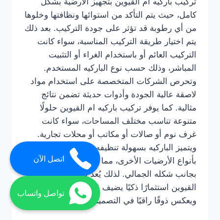
تركيب باركيه ام القيوين بتجهيز الأرضية بشكل
كامل، حيث يتم التأكد من استوائها ونظافتها وخلوها
من أي رطوبة قد تؤثر على جودة التركيب. بعد ذلك
يتم اختيار طريقة التركيب المناسبة، سواء كانت
التركيب العائم أو باستخدام الغراء أو التثبيت
المباشر، وذلك حسب نوع الباركيه المستخدم.
وتحرص الشركات المتخصصة على استخدام مواد
لاصقة عالية الجودة وأدوات حديثة تضمن نتائج
مثالية. كما يوفر تركيب باركيه ام القيوين حلولًا
متنوعة تناسب مختلف المساحات، سواء كانت
غرف نوم أو صالات أو مكاتب أو محلات تجارية.
ويتميز الباركيه بسهولة تنظيفه وصيانته مقارنة
اتصل الآن
بأنواع الأرضيات الأخرى، مما يجعله خيارًا عمليًا
بجانب شكله الجمالي. لذلك يُعد تركيب باركيه ام
القيوين استثمارًا ذكيًا يضيف قيمة حقيقية للمكان
تواصل واتساب
ويعكس ذوقًا راقيًا في التصميم الداخلي.