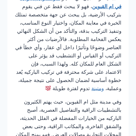
في ام القيوين
، فهو لا يبحث فقط عن فني يقوم
بتركيب الأرضية، بل يبحث عن جهة متخصصة تمتلك
الخبرة في معاينة المكان، واختيار النوع المناسب،
وتنفيذ التركيب بدقة، والتأكد من أن الشكل النهائي
يعكس الفخامة المطلوبة. فالأرضيات من أكثر
العناصر وضوحًا وتأثيرًا داخل أي عقار، وأي خطأ في
التركيب أو القياس أو التشطيب قد يؤثر على
الشكل العام للمكان كله. ولهذا السبب، فإن
الاعتماد على شركة محترفة في تركيب الباركيه يُعد
خطوة أساسية لضمان الحصول على نتيجة جميلة،
وعملية،
ومتينة
تدوم لفترة طويلة
وفي مدينة مثل ام القيوين، حيث يهتم الكثيرون
بالتشطيبات الراقية والتفاصيل العصرية، أصبح
الباركيه من الخيارات المفضلة في الفلل الحديثة،
والشقق الفاخرة، والمكاتب الراقية، وحتى بعض
المحلات التجارية وصالات العرض. فهو يمنح المكان