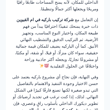
الداخلي للمكان، لأنه يمنح المساحات طابعًا راقيًا
ومريحًا ويجعلها أكثر جمالًا وتنظيمًا.
إن التعامل مع
شركة تركيب باركيه في ام القيوين
ذات خبرة يمنحك تنفيذًا احترافيًا يبدأ من فهم
طبيعة المكان، واختيار النوع المناسب، وتجهيز
الأرضية، ثم التركيب الدقيق والتشطيب النهائي
الأنيق. كما أن الباركيه يضيف للمكان قيمة جمالية
حقيقية، سواء كان منزلًا، أو فيلا، أو شقة، أو مكتبًا،
أو مشروعًا تجاريًا، ويجعله أكثر جاذبية وراحة
واختلافًا عن الحلول التقليدية
وفي النهاية، فإن نجاح أي مشروع باركيه يعتمد على
حسن الاختيار وجودة التنفيذ والاهتمام بالتفاصيل
التي تبدو صغيرة لكنها تصنع فارقًا كبيرًا في الشكل
النهائي. لذلك، إذا كنت ترغب في تجديد أرضياتك أو
تطوير ديكورك الداخلي بأسلوب راقٍ وعصري، فإن
الاستعانة بـ
شركة تركيب باركيه في ام القيوين