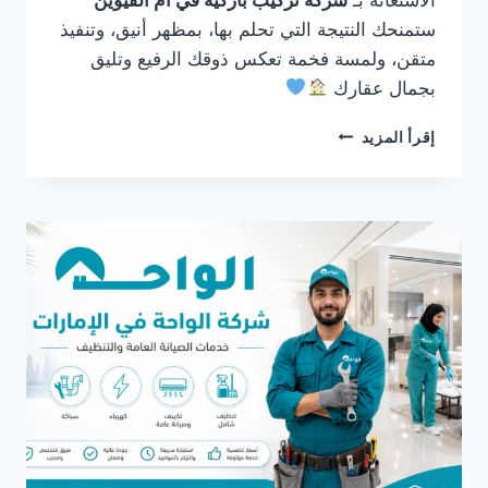
ستمنحك النتيجة التي تحلم بها، بمظهر أنيق، وتنفيذ
متقن، ولمسة فخمة تعكس ذوقك الرفيع وتليق
بجمال عقارك
شركة
إقرأ المزيد
تركيب
باركيه
في
ام
القيوين
0561986146