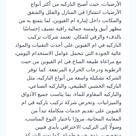
الأرضيات، حيث أصبح الباركيه من أكثر أنواع
الأرضيات انتشارًا في المنازل والفلل والشقق
والمكاتب داخل إمارة ام القيوين، لما يتمتع به من
مظهر أنيق ولمسة جمالية راقية تضيف إحساسًا
بالدفء والرقي للمكان. تعتمد شركات تركيب
الباركيه في ام القيوين على أحدث التقنيات والمواد
عالية الجودة التي تتحمل عوامل الاستخدام اليومي،
مع مراعاة طبيعة المناخ في ام القيوين من حيث
الرطوبة ودرجات الحرارة المرتفعة. كما توفر
الشركة تشكيلة واسعة من أنواع الباركيه، مثل
الباركيه الخشبي الطبيعي، والباركيه الصناعي،
والباركيه المقاوم للماء، بما يناسب جميع الأذواق
والميزانيات. وتحرص شركة تركيب باركيه في ام
القيوين على تقديم خدمات متكاملة تبدأ من
المعاينة المجانية، مرورًا باختيار النوع المناسب،
وصولًا إلى التركيب الاحترافي بأيدي فنيين
متخصصين ذوي خبرة طويلة. كما تهتم الشركة