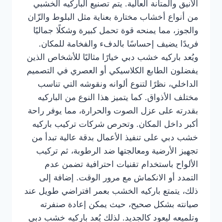
الأنيق والمتانة العالية. يتم تصنيع الباركيه الخشبي
من أنواع أخشاب مختارة بعناية مثل البلوط والزّان
والجوز، مما يمنحه قوة تحمل كبيرة وشكلًا جماليًا
فريدًا يضيف إحساسًا بالدفء والفخامة للمكان.
ويُعد باركيه خشب دبي خيارًا مثاليًا للأشخاص الذين
يفضلون الطابع الكلاسيكي أو العصري في التصميم
الداخلي، نظرًا لتنوع ألوانه ونقوشه التي تناسب
مختلف الأذواق. كما يتميز هذا النوع من الباركيه
بقدرته على عزل الصوت والحرارة، مما يوفر راحة
أكبر داخل المكان. وتحرص شركات تركيب باركيه
خشب دبي على تنفيذ الأعمال بدقة عالية تبدأ من
تجهيز الأرضية ومعالجتها ضد الرطوبة، ثم تركيب
الألواح باستخدام تقنيات احترافية تضمن عدم
التمدد أو الانكماش مع مرور الوقت. إضافة إلى
ذلك، يتمتع باركيه الخشب بعمر افتراضي طويل عند
صيانته بشكل صحيح، حيث يمكن إعادة صنفرته
وتلميعه ليعود كالجديد. لذلك يُعد باركيه خشب دبي