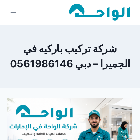
لتجاوز
لى
لمحتوى
شركة تركيب باركيه في
الجميرا – دبي 0561986146