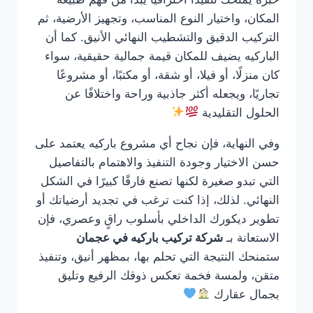
المكان، واختيار النوع المناسب، وتجهيز الأرضية، ثم
التركيب الدقيق والتشطيب النهائي الأنيق. كما أن
الباركيه يضيف للمكان قيمة جمالية حقيقية، سواء
كان منزلًا، أو فيلا، أو شقة، أو مكتبًا، أو مشروعًا
تجاريًا، ويجعله أكثر جاذبية وراحة واختلافًا عن
الحلول التقليدية
وفي النهاية، فإن نجاح أي مشروع باركيه يعتمد على
حسن الاختيار وجودة التنفيذ والاهتمام بالتفاصيل
التي تبدو صغيرة لكنها تصنع فارقًا كبيرًا في الشكل
النهائي. لذلك، إذا كنت ترغب في تجديد أرضياتك أو
تطوير ديكورك الداخلي بأسلوب راقٍ وعصري، فإن
الاستعانة بـ
شركة تركيب باركيه في عجمان
ستمنحك النتيجة التي تحلم بها، بمظهر أنيق، وتنفيذ
متقن، ولمسة فخمة تعكس ذوقك الرفيع وتليق
بجمال عقارك