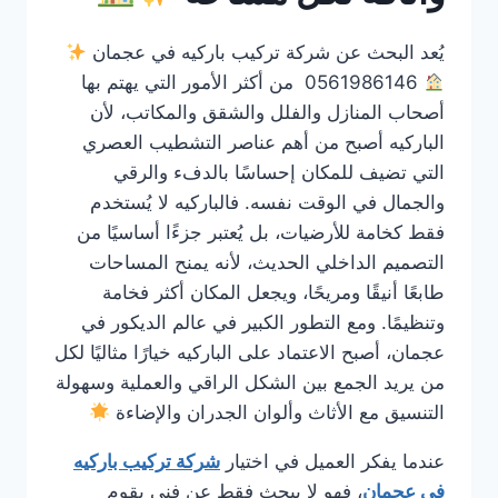
يُعد البحث عن شركة تركيب باركيه في عجمان
0561986146 من أكثر الأمور التي يهتم بها
أصحاب المنازل والفلل والشقق والمكاتب، لأن
الباركيه أصبح من أهم عناصر التشطيب العصري
التي تضيف للمكان إحساسًا بالدفء والرقي
والجمال في الوقت نفسه. فالباركيه لا يُستخدم
فقط كخامة للأرضيات، بل يُعتبر جزءًا أساسيًا من
التصميم الداخلي الحديث، لأنه يمنح المساحات
طابعًا أنيقًا ومريحًا، ويجعل المكان أكثر فخامة
وتنظيمًا. ومع التطور الكبير في عالم الديكور في
عجمان، أصبح الاعتماد على الباركيه خيارًا مثاليًا لكل
من يريد الجمع بين الشكل الراقي والعملية وسهولة
التنسيق مع الأثاث وألوان الجدران والإضاءة
عندما يفكر العميل في اختيار
شركة تركيب باركيه
في عجمان
، فهو لا يبحث فقط عن فني يقوم