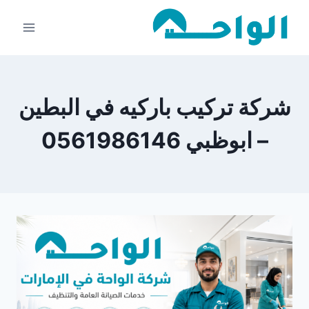
لتجاوز
لى
لمحتوى
شركة تركيب باركيه في البطين
– ابوظبي 0561986146