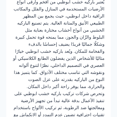
يُعتبر باركيه خشب ابوظبي من أفخم وأرقى أنواع
الأرضيات المستخدمة في المنازل والفلل والمكاتب
الراقية داخل ابوظبي، حيث يجمع بين المظهر
الطبيعي الأنيق والمتانة العالية. يتم تصنيع الباركيه
الخشبي من أنواع أخشاب مختارة بعناية مثل
البلوط والزّان والجوز، مما يمنحه قوة تحمل كبيرة
وشكلًا جماليًا فريدًا يضيف إحساسًا بالدفء
والفخامة للمكان. ويُعد باركيه خشب ابوظبي خيارًا
مثاليًا للأشخاص الذين يفضلون الطابع الكلاسيكي أو
العصري في التصميم الداخلي، نظرًا لتنوع ألوانه
ونقوشه التي تناسب مختلف الأذواق. كما يتميز هذا
النوع من الباركيه بقدرته على عزل الصوت
والحرارة، مما يوفر راحة أكبر داخل المكان.
وتحرص شركات تركيب باركيه خشب ابوظبي على
تنفيذ الأعمال بدقة عالية تبدأ من تجهيز الأرضية
ومعالجتها ضد الرطوبة، ثم تركيب الألواح باستخدام
تقنيات احترافية تضمن عدم التمدد أو الانكماش مع