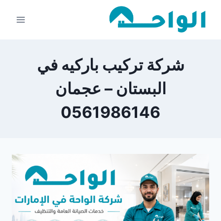
لتجاوز
لى
لمحتوى
شركة تركيب باركيه في
البستان – عجمان
0561986146