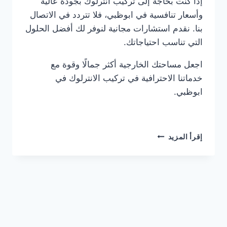
إذا كنت بحاجة إلى تركيب انترلوك بجودة عالية
وأسعار تنافسية في ابوظبي، فلا تتردد في الاتصال
بنا. نقدم استشارات مجانية لنوفر لك أفضل الحلول
التي تناسب احتياجاتك.
اجعل مساحتك الخارجية أكثر جمالًا وقوة مع
خدماتنا الاحترافية في تركيب الانترلوك في
ابوظبي.
شركة
إقرأ المزيد
تركيب
انترلوك
في
ابوظبي
0561986146
خصم