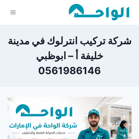
لتجاوز
لى
لمحتوى
شركة تركيب انترلوك في مدينة
خليفة أ – ابوظبي
0561986146