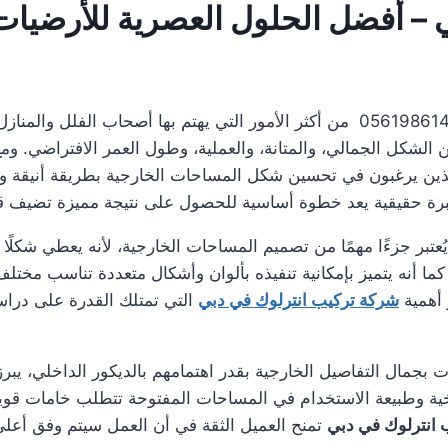
– أفضل الحلول العصرية للأرضيات ا
0561986146 من أكثر الأمور التي يهتم بها أصحاب الفلل والم
 الشكل الجمالي، والمتانة، والعملية، وطول العمر الافتراضي. وم
اء الذين يرغبون في تحسين شكل المساحات الخارجية بطريقة أنيقة
ة حقيقية يعد خطوة أساسية للحصول على نتيجة مميزة تضيف قيم
تبر جزءًا مهمًا من تصميم المساحات الخارجية، لأنه يعطي شكلًا مرت
كما أنه يتميز بإمكانية تنفيذه بألوان وأشكال متعددة تناسب مختل
 أهمية
شركة تركيب انترلوك في دبي
التي تمتلك القدرة على دراسة
ت بجمال التفاصيل الخارجية بقدر اهتمامهم بالديكور الداخلي، يب
ة وطبيعة الاستخدام في المساحات المفتوحة تتطلب خامات قوية وتر
 انترلوك في دبي
تمنح العميل الثقة في أن العمل سيتم وفق أعلى 