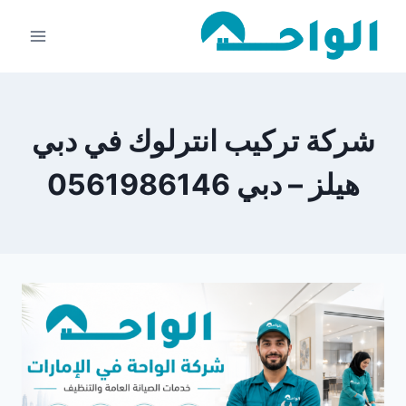
لتجاوز
لى
لمحتوى
شركة تركيب انترلوك في دبي
هيلز – دبي 0561986146