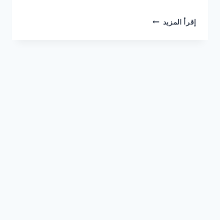
شركة
إقرأ المزيد
تركيب
انترلوك
في
دبي
0561986146
خصم
30%