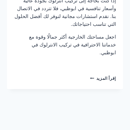
إذا كنت بحاجة إلى تركيب انترلوك بجودة عالية
وأسعار تنافسية في ابوظبي، فلا تتردد في الاتصال
بنا. نقدم استشارات مجانية لنوفر لك أفضل الحلول
التي تناسب احتياجاتك.
اجعل مساحتك الخارجية أكثر جمالًا وقوة مع
خدماتنا الاحترافية في تركيب الانترلوك في
ابوظبي.
شركة
إقرأ المزيد
تركيب
انترلوك
في
ابوظبي
0561986146
خصم