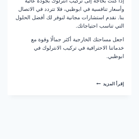
إذا كنت بحاجة إلى تركيب انترلوك بجودة عالية
وأسعار تنافسية في ابوظبي، فلا تتردد في الاتصال
بنا. نقدم استشارات مجانية لنوفر لك أفضل الحلول
التي تناسب احتياجاتك.
اجعل مساحتك الخارجية أكثر جمالًا وقوة مع
خدماتنا الاحترافية في تركيب الانترلوك في
ابوظبي.
شركة
إقرأ المزيد
تركيب
انترلوك
في
ابوظبي
0561986146
خصم