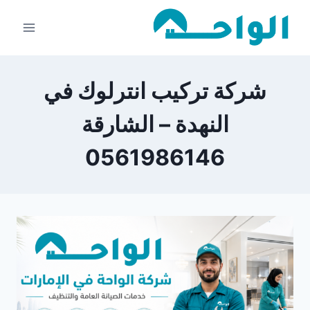
لتجاوز
لى
لمحتوى
شركة تركيب انترلوك في
النهدة – الشارقة
0561986146