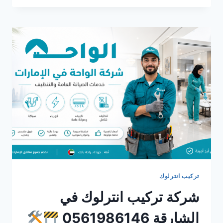
انترلوك
في
الشارقة
0561986146
تركيب انترلوك
شركة تركيب انترلوك في
الشارقة 0561986146