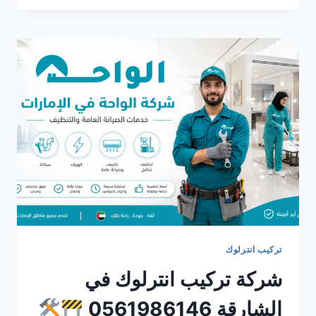
انترلوك
في
الشارقة
0561986146
تركيب انترلوك
شركة تركيب انترلوك في
الشارقة 0561986146