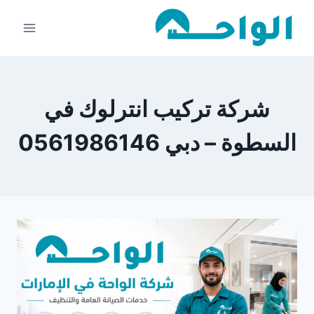
لتجاوز
لى
لمحتوى
شركة تركيب انترلوك في
السطوة – دبي 0561986146