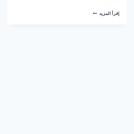
شركة
إقرأ المزيد
تركيب
انترلوك
في
دبي
0561986146
خصم
30%