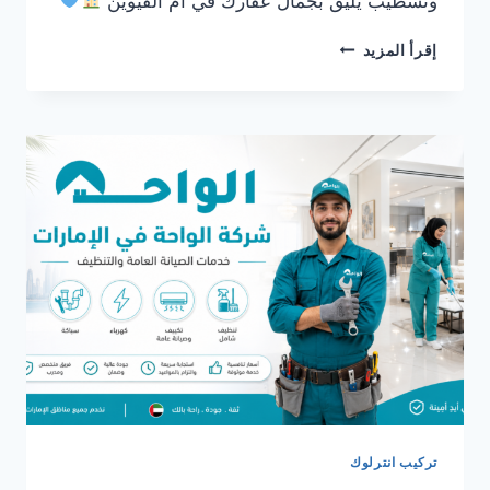
وتشطيب يليق بجمال عقارك في ام القيوين
شركة
إقرأ المزيد
تركيب
انترلوك
في
ام
القيوين
0561986146
تركيب انترلوك