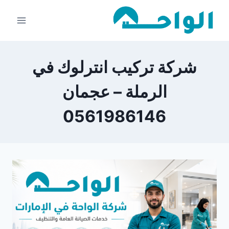
لتجاوز
لى
لمحتوى
شركة تركيب انترلوك في
الرملة – عجمان
0561986146