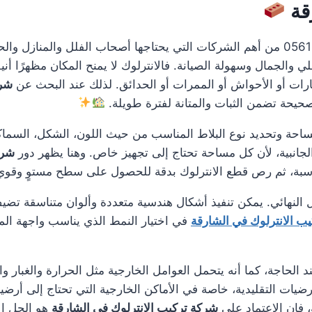
قة
0561986146 من أهم الشركات التي يحتاجها أصحاب الفلل والمنازل 
الجمال وسهولة الصيانة. فالانترلوك لا يمنح المكان مظهرًا أنيق
ات أو الأحواش أو الممرات أو الحدائق. لذلك عند البحث عن
شرك
صحيحة تضمن الثبات والمتانة لفترة طويلة.
مساحة وتحديد نوع البلاط المناسب من حيث اللون، الشكل، السماك
لجانبية، لأن كل مساحة تحتاج إلى تجهيز خاص. وهنا يظهر دور
شرك
ناسبة، ثم رص قطع الانترلوك بدقة للحصول على سطح مستوٍ وقو
 النهائي. يمكن تنفيذ أشكال هندسية متعددة وألوان متناسقة تضيف
ب الانترلوك في الشارقة
في اختيار النمط الذي يناسب واجهة المنز
د الحاجة، كما أنه يتحمل العوامل الخارجية مثل الحرارة والغبار و
لأرضيات التقليدية، خاصة في الأماكن الخارجية التي تحتاج إلى أ
 فإن الاعتماد على
شركة تركيب الانترلوك في الشارقة
هو الحل ال