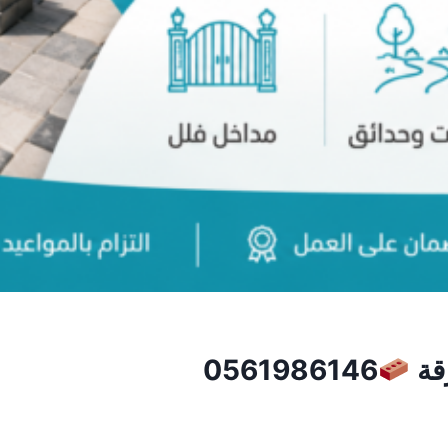
قة
0561986146