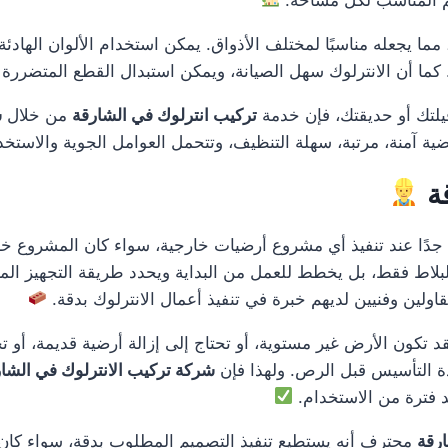
ا يجعله مناسبًا لمختلف الأذواق. يمكن استخدام الألوان الهادئة للم
ما أن الانترلوك سهل الصيانة، ويمكن استبدال القطع المتضررة ف
فيلتك أو حديقتك، فإن خدمة
تركيب انترلوك في الشارقة
من خلال
ش
ية آمنة، مرتبة، سهلة التنظيف، وتتحمل العوامل الجوية والاستخ
قة
ًا عند تنفيذ أي مشروع أرضيات خارجية، سواء كان المشروع خاص
بلاط فقط، بل يخطط للعمل من البداية ويحدد طريقة التجهيز المن
اولين وفنيين لديهم خبرة في تنفيذ أعمال الانترلوك بدقة.
 فقد تكون الأرض غير مستوية، أو تحتاج إلى إزالة أرضية قديمة، أ
دة التأسيس قبل الرص. ولهذا فإن
شركة تركيب الانترلوك في الشا
د فترة من الاستخدام.
ارقة
محترف أنه يستطيع تنفيذ التصميم المطلوب بدقة، سواء كان تصم