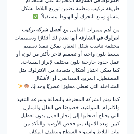
الانترلوك في الشارقة
المحترفة على استخدام
طريقة تركيب منظمة تضمن توزيع البلاط بشكل
متساوٍ ومنع التحرك أو الهبوط مستقبلاً.
من أهم مميزات التعامل مع
أفضل شركة تركيب
انترلوك في الشارقة
أنها تقدم لك أفكارًا وتصميمات
مختلفة تناسب شكل العقار. يمكن تنفيذ تصميم
بسيط بلون واحد، أو تصميم فاخر بأكثر من لون، أو
عمل حدود خارجية بلون مختلف لإبراز المساحة.
كما يمكن اختيار أشكال متعددة من الانترلوك مثل
المستطيل، المربع، السداسي، أو الأشكال
المتداخلة التي تعطي مظهرًا عصريًا وجذابًا.
كما تهتم الشركة المحترفة بالنظافة وسرعة التنفيذ
والالتزام بالمواعيد، خصوصًا في الفلل والمنازل
التي يحتاج أصحابها إلى إنجاز العمل بدون تعطيل
كبير. وبعد الانتهاء يتم فحص الأرضية والتأكد من
ثبات البلاط واستواء السطح وتنظيف المكان