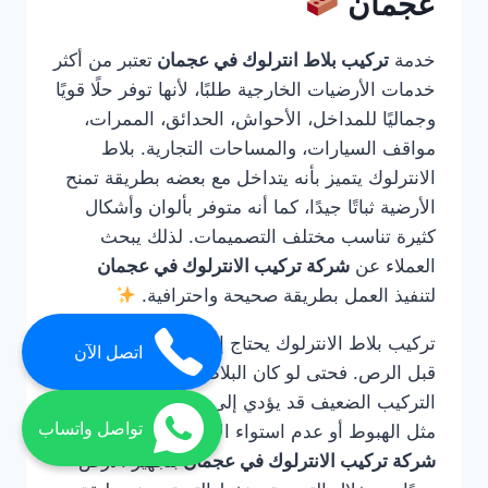
عجمان
خدمة
تركيب بلاط انترلوك في عجمان
تعتبر من أكثر
خدمات الأرضيات الخارجية طلبًا، لأنها توفر حلًا قويًا
وجماليًا للمداخل، الأحواش، الحدائق، الممرات،
مواقف السيارات، والمساحات التجارية. بلاط
الانترلوك يتميز بأنه يتداخل مع بعضه بطريقة تمنح
الأرضية ثباتًا جيدًا، كما أنه متوفر بألوان وأشكال
كثيرة تناسب مختلف التصميمات. لذلك يبحث
العملاء عن
شركة تركيب الانترلوك في عجمان
لتنفيذ العمل بطريقة صحيحة واحترافية.
تركيب بلاط الانترلوك يحتاج إلى خبرة في التأسيس
اتصل الآن
قبل الرص. فحتى لو كان البلاط عالي الجودة، فإن
التركيب الضعيف قد يؤدي إلى مشاكل مستقبلية
تواصل واتساب
مثل الهبوط أو عدم استواء الأرضية. لذلك تقوم
شركة تركيب الانترلوك في عجمان
بتجهيز الأرض