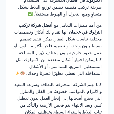
الانترلوك في عجمان
المحترفة على استخدام
طريقة تركيب منظمة تضمن توزيع البلاط بشكل
متساوٍ ومنع التحرك أو الهبوط مستقبلاً.
من أهم مميزات التعامل مع
أفضل شركة تركيب
انترلوك في عجمان
أنها تقدم لك أفكارًا وتصميمات
مختلفة تناسب شكل العقار. يمكن تنفيذ تصميم
بسيط بلون واحد، أو تصميم فاخر بأكثر من لون، أو
عمل حدود خارجية بلون مختلف لإبراز المساحة.
كما يمكن اختيار أشكال متعددة من الانترلوك مثل
المستطيل، المربع، السداسي، أو الأشكال
المتداخلة التي تعطي مظهرًا عصريًا وجذابًا.
كما تهتم الشركة المحترفة بالنظافة وسرعة التنفيذ
والالتزام بالمواعيد، خصوصًا في الفلل والمنازل
التي يحتاج أصحابها إلى إنجاز العمل بدون تعطيل
كبير. وبعد الانتهاء يتم فحص الأرضية والتأكد من
ثبات البلاط واستواء السطح وتنظيف المكان