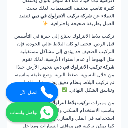
الأرضية ثباتًا جيدًا، كما أنه متوفر بألوان وأشكال
كثيرة تناسب مختلف التصميمات. لذلك يبحث
العملاء عن
شركة تركيب الانترلوك في دبي
لتنفيذ
العمل بطريقة صحيحة واحترافية.
تركيب بلاط الانترلوك يحتاج إلى خبرة في التأسيس
قبل الرص. فحتى لو كان البلاط عالي الجودة، فإن
التركيب الضعيف قد يؤدي إلى مشاكل مستقبلية
مثل الهبوط أو عدم استواء الأرضية. لذلك تقوم
شركة تركيب الانترلوك في دبي
بتجهيز الأرض جيدًا
من خلال التسوية، ضغط التربة، وضع طبقة مناسبة،
ثم تركيب البلاط بنظام دقيق يضمن ثبات القطع
وتناسق الشكل النهائي.
اتصل الآن
من مميزات
تركيب بلاط انترلوك في دبي
أنه
يناسب الاستخدام السكني والتجاري. يمكن
تواصل واتساب
استخدامه في الفلل والمنازل والحدائق والممرات،
كما يمكن تركيبه في مواقف السيارات ومداخل