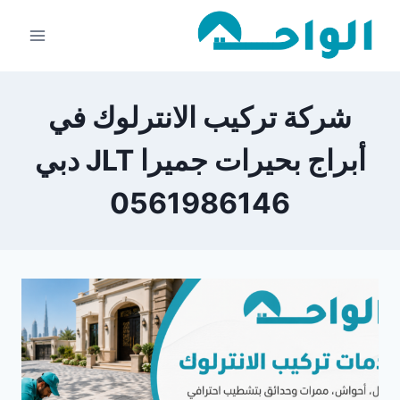
لتجاوز
لى
لمحتوى
شركة تركيب الانترلوك في
أبراج بحيرات جميرا JLT دبي
0561986146